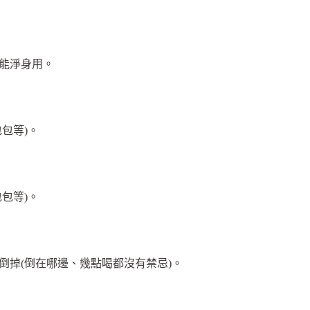
能淨身用。
包包等)。
包包等)。
倒掉(倒在哪邊、幾點喝都沒有禁忌)。