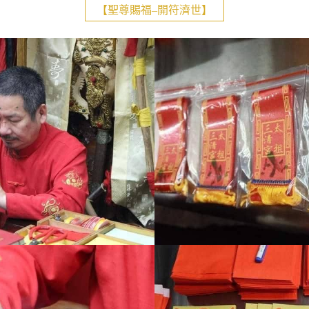
【聖尊賜福–開符濟世】