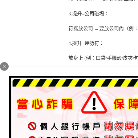
3.提升–公司磁場：
符擺放公司 →要放公司內（例
4.提升–運勢符：
放身上 (例：口袋/手機殼/皮夾/
5.護身符：
放身上 (例：口袋/手機殼/皮夾/
6.淨符洗澡：
將符化在裝溫水的盆子裡，沖洗
7.敏感體質：