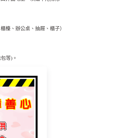
：櫃檯、辦公桌、抽屜、櫃子）
包包等)。
包包等)。
身體淨化磁場。