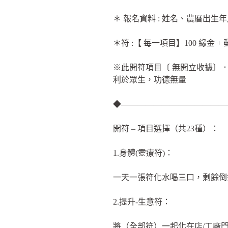
＊ 報名資料 : 姓名、農曆出生
＊符 :【 每一項目】100 緣金 +
※此開符項目〔 無開立收據〕
利於眾生，功德無量
◆—————————————
開符 – 項目選擇（共23種）：
1.身體(靈療符)：
一天一張符化水喝三口，剩餘倒
2.提升-生意符：
將（全部符）一起化在店/工廠