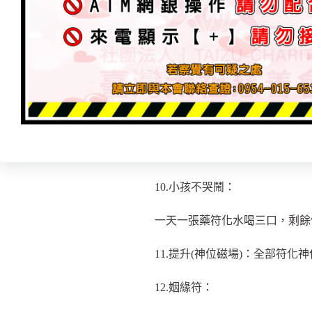
一天一張藥符化水喝三口，剩餘
8.淨陽宅符：
符化水家中四處灑，亦可裝在瓶
9.除陰氣–煞氣符：
一天一張藥符化水喝三口，剩餘
10.小孩不哭鬧：
一天一張藥符化水喝三口，剩餘
11.提升(神位磁場)：全部符化
12.姻緣符：