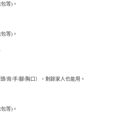
包包等)。
包包等)。
上
頭/背/手/腳/胸口），剩餘家人也能用。
包包等)。