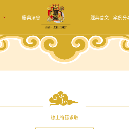
目
慶典法會
經典善文
案例分
線上符籙求取