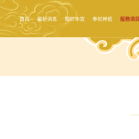
跳
至
主
首頁
最新消息
關於本宮
奉祀神祇
服務項
要
內
容