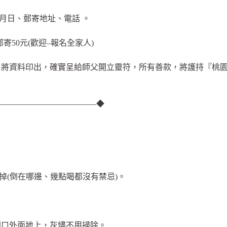
年月日、郵寄地址、電話 。
 郵寄50元(歡迎–報名全家人)
．將資料印出，確實呈給師父開立靈符，所有善款，將護持『桃園
————————————◆
掉(倒在哪邊、幾點喝都沒有禁忌)。
門口外面地上，灰燼不用掃除。