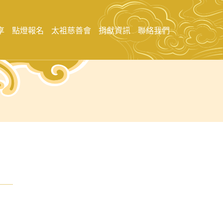
享
點燈報名
太袓慈善會
捐獻資訊
聯絡我們