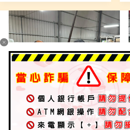
出勤勘查處理篇
,
最新消息
,
神明聖記