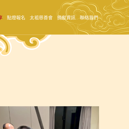
享
點燈報名
太袓慈善會
捐獻資訊
聯絡我們