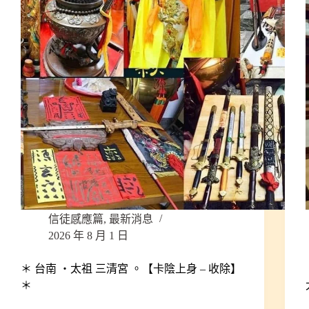
信徒感應篇
,
最新消息
2026 年 8 月 1 日
＊ 台南 ‧太祖 三清宮 。【卡陰上身 – 收除】
＊