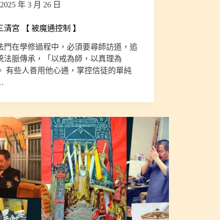
2025 年 3 月 26 日
三清宮 【 被魔通控制 】
法門在學修過程中，必須要尋師訪道，追
統法脈傳承，「以戒為師，以真理為
。 有些人善用他心通，掌控信徒的單純
…