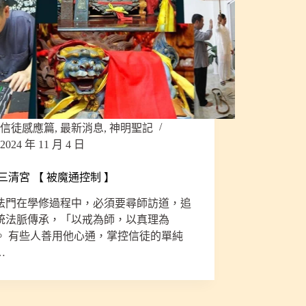
信徒感應篇
,
最新消息
,
神明聖記
2024 年 11 月 4 日
三清宮 【 被魔通控制 】
法門在學修過程中，必須要尋師訪道，追
統法脈傳承，「以戒為師，以真理為
。 有些人善用他心通，掌控信徒的單純
…