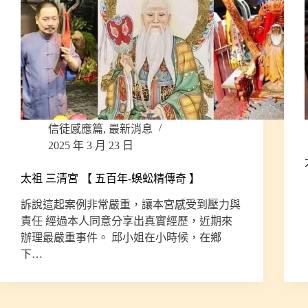
信徒感應篇
,
最新消息
2025 年 3 月 23 日
太祖 三清宮 【 五百年-蜈蚣精傳奇 】
訴說這起案例非常嚴重，讓本宮感受到壓力與
責任 經過本人同意分享出真實經歷，近期來
辦理最嚴重事件。 邱小姐在小時候，在鄉
下…