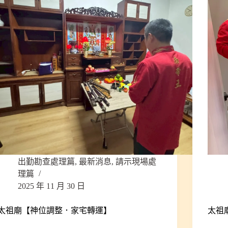
出勤勘查處理篇
,
最新消息
,
請示現場處
理篇
2025 年 11 月 30 日
太祖廟【神位調整．家宅轉運】
太祖