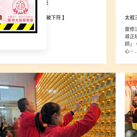
2025 年 11 月 9 日
太祖 三清宮【符籙 ＆ 被下符 】
太祖
靈修
尋正
師」
心、