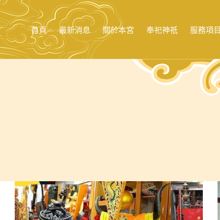
跳
至
主
首頁
最新消息
關於本宮
奉祀神祇
服務項
要
內
容