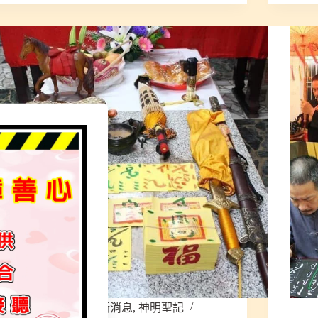
信徒感應篇
,
最新消息
,
神明聖記