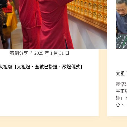
案例分享
2025 年 1 月 31 日
太祖廟【太祖燈．全數已掛燈．啟燈儀式】
太祖 
靈修
尋正
師」
心、