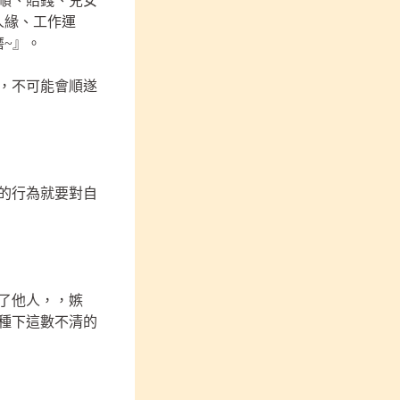
順、賠錢、兒女
人緣、工作運
磨~』。
，不可能會順遂
的行為就要對自
了他人，，嫉
種下這數不清的