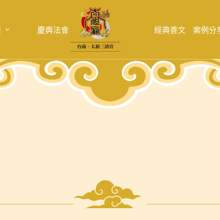
目
慶典法會
經典善文
案例分