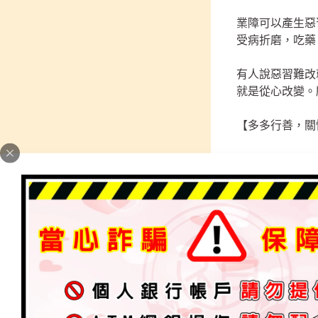
業障可以產生惡
受病折磨，吃藥
有人說惡習難改
就是從心改變。
【多多行善，關
做就要做比別人
業障越少煩惱就
為別人點燈~也