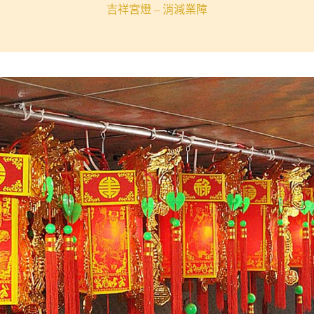
吉祥宮燈 – 消減業障