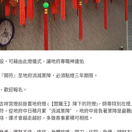
設，可藉由此燈儀式，讓地府專職神護佑
『開符』至地府消減業障，必須點燈三年期限。
元，歡迎報名。
吉祥宮燈前掛置地府燈 (【閻羅王】降下的符燈)，師尊特別在
符，從地府中日積月累〝消減業障〞，地府中背負著業障是最難
除、運才會越走越好，多做善事累積可相抵。