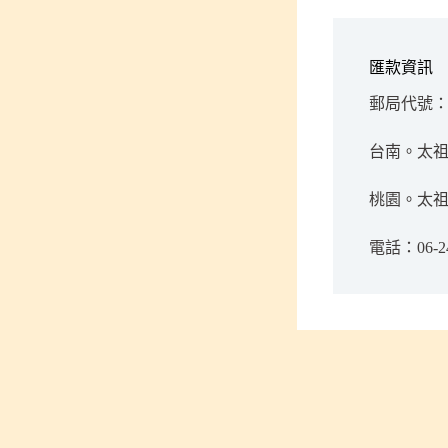
匯款資訊
郵局代號：7
台南。太祖
桃園。太祖
電話：06-