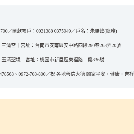
00／匯款帳戶：0031388 0375049／戶名：朱勝峰(總務)
 三清宮｜宮址：台南市安南區安中路四段290巷263弄20號
 玉清聖境｜宮址：桃園市新屋區東福路二段836號
2478568、0972-708-800／祝 各地善信大德 闔家平安‧健康‧