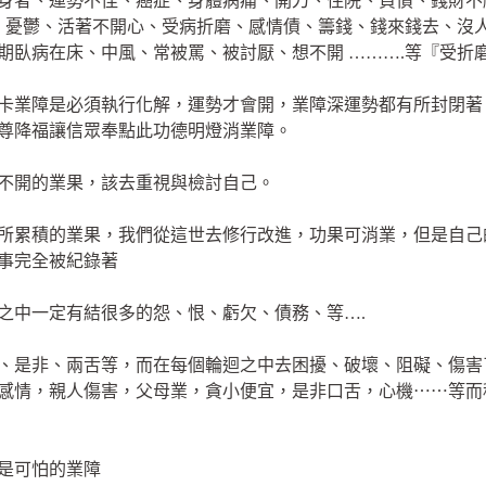
身者、運勢不佳、癌症、身體病痛、開刀、住院、負債、錢財不
、憂鬱、活著不開心、受病折磨、感情債、籌錢、錢來錢去、沒
期臥病在床、中風、常被罵、被討厭、想不開 ……….等『受折
卡業障是必須執行化解，運勢才會開，業障深運勢都有所封閉著
尊降福讓信眾奉點此功德明燈消業障。
不開的業果，該去重視與檢討自己。
所累積的業果，我們從這世去修行改進，功果可消業，但是自己
事完全被紀錄著
之中一定有結很多的怨、恨、虧欠、債務、等….
、是非、兩舌等，而在每個輪迴之中去困擾、破壞、阻礙、傷害
感情，親人傷害，父母業，貪小便宜，是非口舌，心機⋯⋯等而
是可怕的業障