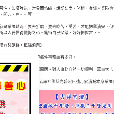
習性，如壞脾氣，常負面情緒，說話態度，賭博，貪錢。業障也
，開刀，癌⋯⋯等
就是業障難消，要去折磨，要去吃苦，受苦，才能把業消完，但
所以人要懂得懺悔之心。懺悔自己過錯，好好把握當下。
懷弱勢族群，植福消業】
好，一輩子能寬心看待每件事務該有多好。
越少，人的運勢也會越開闊。對人事務自然一切順利，萬事大吉
是為自己點燈 【《奉點者讓神佛慈光普照日積月累消減本身業障