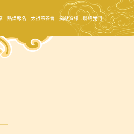
享
點燈報名
太袓慈善會
捐獻資訊
聯絡我們