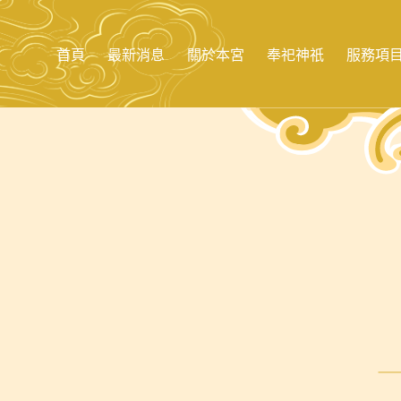
跳
至
主
首頁
最新消息
關於本宮
奉祀神祇
服務項
要
內
容