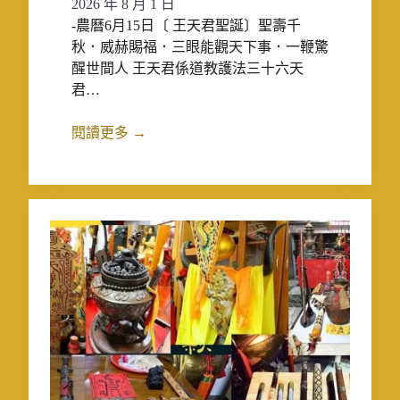
2026 年 8 月 1 日
-農曆6月15日〔 王天君聖誕〕聖壽千
秋．威赫賜福．三眼能觀天下事．一鞭驚
醒世間人 王天君係道教護法三十六天
君…
閱讀更多 →