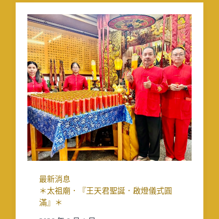
最新消息
＊太祖廟．『王天君聖誕．啟燈儀式圓
滿』＊