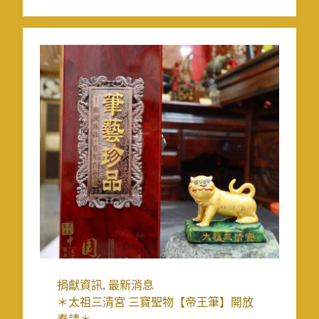
捐獻資訊
,
最新消息
＊太祖三清宮 三寶聖物【帝王筆】開放