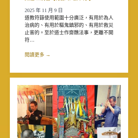
2025 年 11 月 9 日
道教符籙使用範圍十分廣泛，有用於為人
治病的、有用於驅鬼鎮邪的、有用於救災
止害的。至於道士作齋醮法事，更離不開
符…
閱讀更多 →