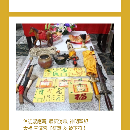
信徒感應篇
,
最新消息
,
神明聖記
太祖 三清宮【符籙 ＆ 被下符 】