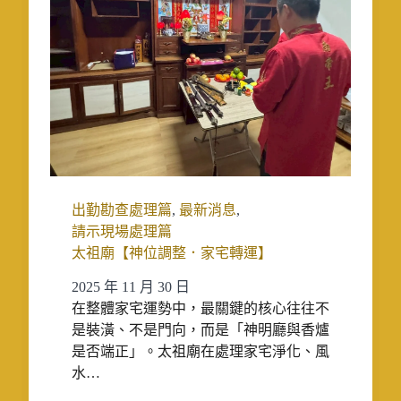
出勤勘查處理篇
,
最新消息
,
請示現場處理篇
太祖廟【神位調整．家宅轉運】
2025 年 11 月 30 日
在整體家宅運勢中，最關鍵的核心往往不
是裝潢、不是門向，而是「神明廳與香爐
是否端正」。太祖廟在處理家宅淨化、風
水…