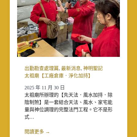
出勤勘查處理篇
,
最新消息
,
神明聖記
太祖廟【工廠倉庫．淨化加持】
2025 年 11 月 30 日
太祖廟所辦理的【先天法．風水加持．除
陰制煞】是一套結合天法、風水、家宅能
量與神位調理的完整法門工程。它不是形
式…
閱讀更多 →