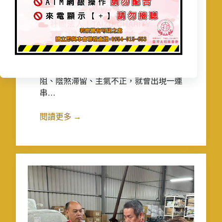
出勤勘查處理篇
,
最新消息
,
請示現場處理篇
太祖廟【家宅煞氣化解．財運提升】
2025 年 11 月 30 日
家宅是一個家庭的能量中心，氣場若順，
一家人自然平安、和樂、穩定；若氣場受
阻、陰煞滯留、主氣不正，就會出現一連
串…
閱讀更多 →