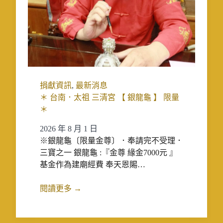
捐獻資訊
,
最新消息
＊ 台南．太祖 三清宮 【 銀龍龜 】 限量
＊
2026 年 8 月 1 日
※銀龍龜〔限量金尊〕．奉請完不受理．
三寶之一 銀龍龜 :『金尊 緣金7000元 』
基金作為建廟經費 奉天恩賜…
閱讀更多 →