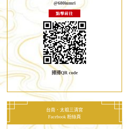
@680iumri
點擊前往
掃掃QR code
台南．太祖三清宮
Facebook 粉絲頁