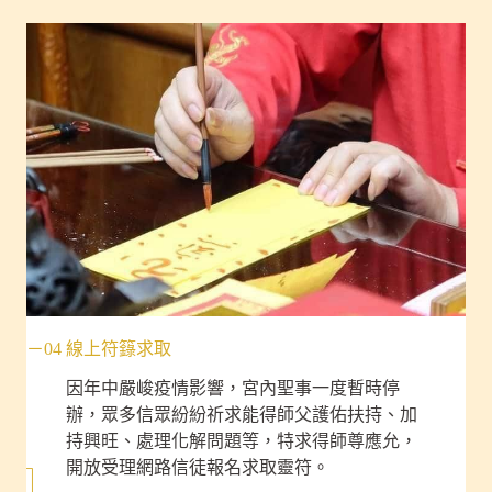
－04 線上符籙求取
因年中嚴峻疫情影響，宮內聖事一度暫時停
辦，眾多信眾紛紛祈求能得師父護佑扶持、加
持興旺、處理化解問題等，特求得師尊應允，
開放受理網路信徒報名求取靈符。