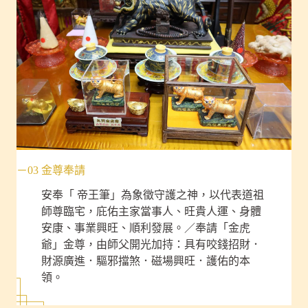
－03 金尊奉請
安奉「 帝王筆」為象徵守護之神，以代表道祖
師尊臨宅，庇佑主家當事人、旺貴人運、身體
安康、事業興旺、順利發展。／奉請「金虎
爺」金尊，由師父開光加持：具有咬錢招財．
財源廣進．驅邪擋煞．磁場興旺．護佑的本
領。