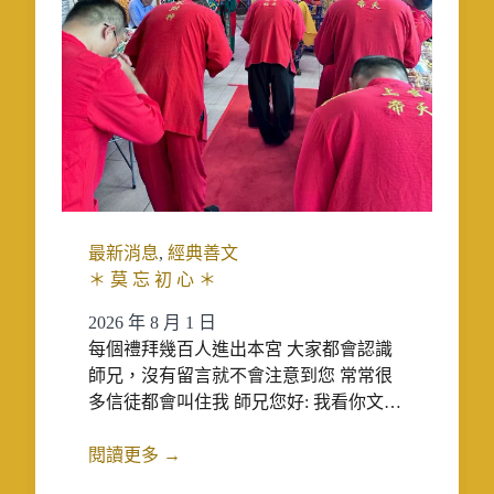
最新消息
,
經典善文
＊ 莫 忘 初 心 ＊
2026 年 8 月 1 日
每個禮拜幾百人進出本宮 大家都會認識
師兄，沒有留言就不會注意到您 常常很
多信徒都會叫住我 師兄您好: 我看你文…
閱讀更多 →