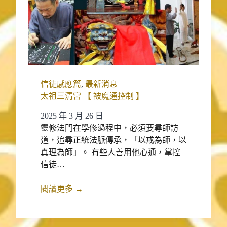
信徒感應篇
,
最新消息
太祖三清宮 【 被魔通控制 】
2025 年 3 月 26 日
靈修法門在學修過程中，必須要尋師訪
道，追尋正統法脈傳承，「以戒為師，以
真理為師」。 有些人善用他心通，掌控
信徒…
閱讀更多 →