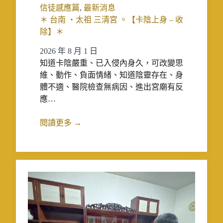
信徒感應篇
,
最新消息
＊ 台南 ‧太祖 三清宮 。【卡陰上身 – 收
除】＊
2026 年 8 月 1 日
知道卡陰嚴重、已入侵內身久，可改變思
維、動作、負面情緒、知道陰靈存在、身
體不適、醫院檢查無病因、進出宮廟有反
應…
閱讀更多 →