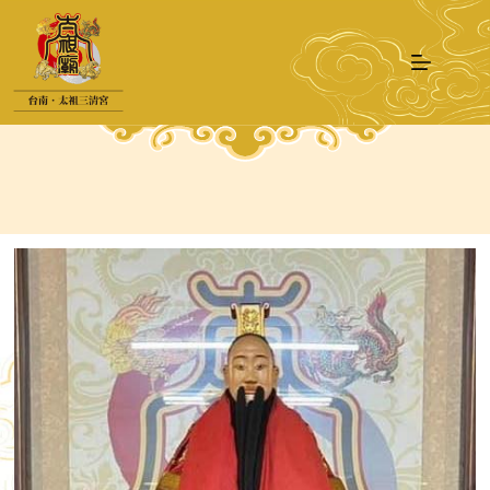
跳
至
主
要
內
容