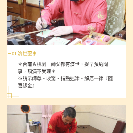
－01 濟世聖事
＊台南＆桃園 – 師父都有濟世，提早預約問
事，額滿不受理＊
※請示師尊‧收驚‧指點迷津‧解厄一律『隨
喜緣金』