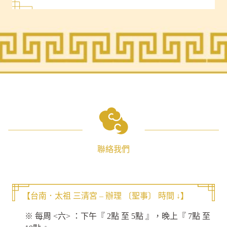
聯絡我們
【台南．太祖 三清宮 – 辦理 〔聖事〕 時間 ↓】
※ 每周 <六> ：下午『 2點 至 5點 』，晚上『 7點 至