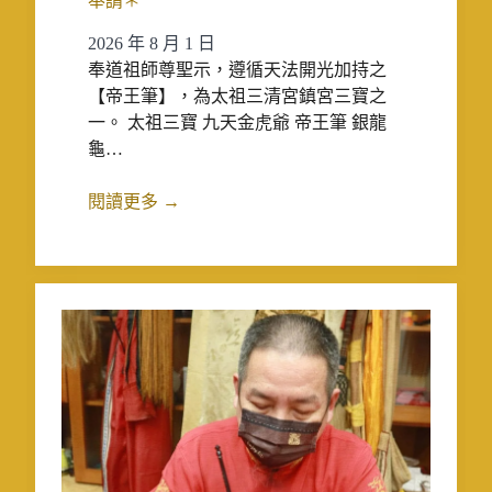
奉請＊
2026 年 8 月 1 日
奉道祖師尊聖示，遵循天法開光加持之
【帝王筆】，為太祖三清宮鎮宮三寶之
一。 太祖三寶 九天金虎爺 帝王筆 銀龍
龜…
閱讀更多 →