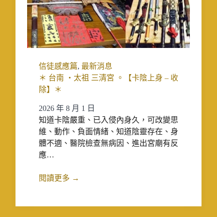
信徒感應篇
,
最新消息
＊ 台南 ‧太祖 三清宮 。【卡陰上身 – 收
除】＊
2026 年 8 月 1 日
知道卡陰嚴重、已入侵內身久，可改變思
維、動作、負面情緒、知道陰靈存在、身
體不適、醫院檢查無病因、進出宮廟有反
應…
閱讀更多 →