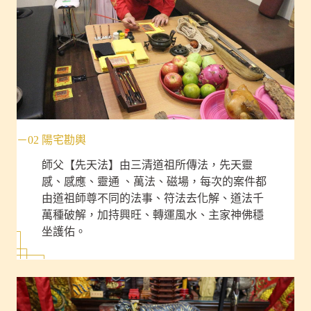
－02 陽宅勘輿
師父【先天法】由三清道祖所傳法，先天靈
感、感應、靈通 、萬法、磁場，每次的案件都
由道祖師尊不同的法事、符法去化解、道法千
萬種破解，加持興旺、轉運風水、主家神佛穩
坐護佑。