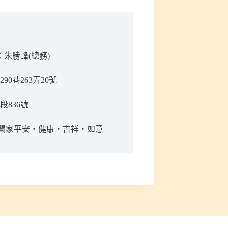
名：朱勝峰(總務)
0巷263弄20號
836號
善信大德 闔家平安‧健康‧吉祥‧如意