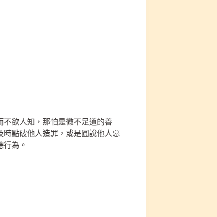
而不欲人知，那怕是微不足道的善
及時點破他人造罪，或是圓說他人惡
德行為。