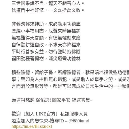
三世因果說不盡，龍天不虧善心人。
儒道門中福好修，一文喜捨萬文收。
非難勿輕求神助，求必動用功德庫
歷經小事福用盡，厄難來時無福銷
無福難得天眷顧，有德無懼劫來磨
自律勤耕運自改，不求天亦降福來
平時行善多有益，勿待臨時抱佛腳
福田勤種菩提樹，消災還需功德林
積些陰德，留給子孫。所謂陰德者，就是暗地裡做些功德
事；譬如為人掩飾無心過犯，或是助人於舉手之勞，或是
言而消於無形等等，都是可以完成於日常生活中的一些積
願道祖慈悲 保佑您! 闔家平安 福運雲集~
歡迎〔加入 LINE官方〕私訊服務人員
還沒加入的您快來-搜尋ID – @680iumri
https://lin.ee/B1sxucxl