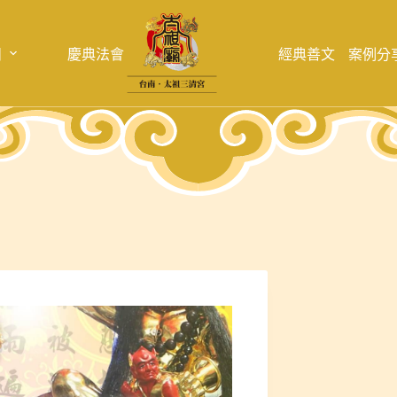
目
慶典法會
經典善文
案例分