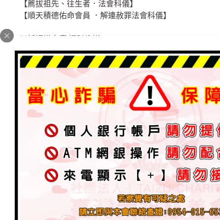
【薦拔祖先、往生者．法會科儀】
【順天積德佑命會員 ．解連赦罪法會科儀】
以祈福增吉慶 招財納祥
願道祖慈悲加持點燈者平安.諸天降吉祥
『晚上六點 至 八點師父為信徒加持、收驚、解厄』
現場排隊發放號碼牌(不開放預約)
可帶衣服來讓師父加持、收驚
════════════════════════════════
台南‧太祖 三清宮 【※農曆七月聖事 ．照正常辦理※】
※點燈籠．法會報名至 108年8月5日截止。統計總數
108年8月9日 星期五 晚上
神桌一樓、四樓整理清潔
包糖果餅乾、準備法會供品桌子
法會名單核對、燈籠名單核對、祖先拔度名單核對
108年8月10日 星期六 【聖事休息．籌備隔天中元法會】