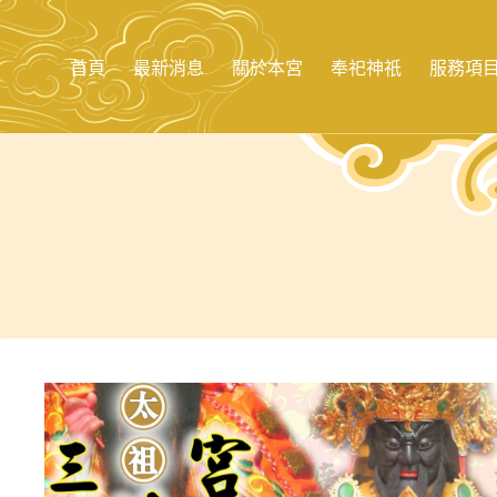
跳
至
主
首頁
最新消息
關於本宮
奉祀神祇
服務項
要
內
容