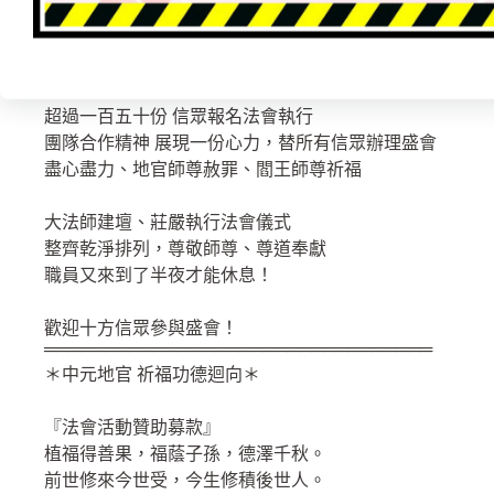
籌備中元赦罪、祈福、拔度 ，供品水果擺盤
素三牲 : 每位牌位
佈置、擺設、法會法壇安置
超過一百五十份 信眾報名法會執行
團隊合作精神 展現一份心力，替所有信眾辦理盛會
盡心盡力、地官師尊赦罪、閻王師尊祈福
大法師建壇、莊嚴執行法會儀式
整齊乾淨排列，尊敬師尊、尊道奉獻
職員又來到了半夜才能休息！
歡迎十方信眾參與盛會！
════════════════════════════════
＊中元地官 祈福功德迴向＊
『法會活動贊助募款』
植福得善果，福蔭子孫，德澤千秋。
前世修來今世受，今生修積後世人。