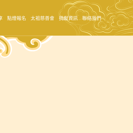
享
點燈報名
太袓慈善會
捐獻資訊
聯絡我們