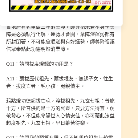
A11：吉祥宮燈也是業障燈，主要至地府消除本身
業障，燈籠前有【閻羅王】降下的符燈，奉點者確
實地府有名單做三年消業障，師尊指示若本身卡業
障是必須執行化解，運勢才會開，業障深運勢都有
所封閉著，不可能會順遂與有好運勢，師尊降福讓
信眾奉點此功德明燈消業障。
Q11：請問拔度燈籠的功用是？
A11：薦拔歷代祖先．薦拔親友．無緣子女．往生
者．拔度亡者．毛小孩．冤親債主。
藉點燈功德超拔亡魂，渡拔祖先、九玄七祖：普施
十方，所普供的是十方的冥靈，只要方法得宜，虔
敬發心，不但能令陽世人心情安佳，亦可藉此法益
超度祖先、九玄七祖，早日離苦得樂。
Q11：請問我的預算有限，但不知哪位祖先比較需