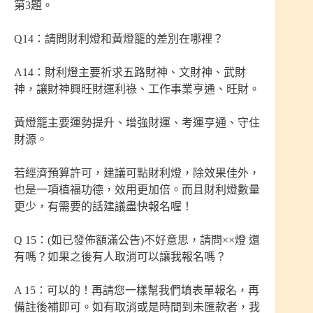
第3題。
Q14：請問財利燈和黃燈籠的差別在哪裡？
A14：財利燈主要祈求五路財神、文財神、武財
神，讓財神興旺財運利祿、工作事業亨通、旺財。
黃燈籠主要運勢提升、增強財運、考運亨通、守住
財源。
若經濟預算許可，建議可點財利燈，除效果佳外，
也是一項植福功德，效用更加倍。而且財利燈數量
更少，有需要的話建議盡快報名喔！
Q 15：(如已發佈額滿公告)不好意思，請問××燈 還
有嗎？如果之後有人取消可以讓我報名嗎？
A 15：可以的！再請您一樣幫我們填表單報名，再
備註後補即可。如有取消或是時間到未匯款者，我