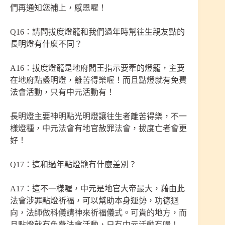
們再通知您補上，感恩喔！
Q16：請問拔度燈籠和我們過年時幫往生親友點的
長明燈有什麼不同？
A16：拔度燈籠是地府閻王指示要牽的燈籠，主要
在地府點盞明燈，離苦得樂喔！而且點燈就有免費
法會活動，只有中元活動有！
長明燈主要神明點光明燈讓往生者離苦得樂，不一
樣燈種，中元法會有地官赦罪法會，拔度亡者會更
好！
Q17：這和過年點燈籠有什麼差別？
A17：這不一樣喔，中元是地官大帝最大，藉由此
法會涉罪點燈祈福，可以幫助本身運勢，功德迴
向，法師做科儀請神來祈福儀式。可貴的地方，而
且點燈就有免費法會活動，只有中元活動有喔！