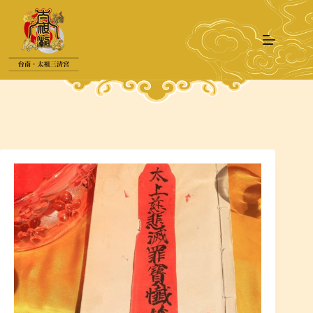
跳
至
主
要
內
容