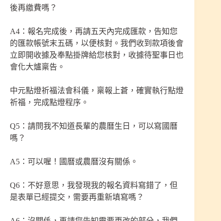
後再繳費嗎？
A4：報名完成後，再請五天內完成匯款，告知您
的匯款帳號末五碼，以便核對。我們收到款項後會
立即開收據及奉點掛牌給您核對，收據待聖事日也
會化大爐稟告。
中元點燈祈福法會科儀，稟報上蒼，確實執行點燈
祈福，完成點燈程序。
Q5：請問我不知道長輩的農曆生日，可以寫國曆
嗎？
A5：可以喔！國曆或農曆沒有關係。
Q6：不好意思，我發現我的報名資料寫錯了，但
是表單已經提交，需要再重新填寫嗎？
A6：沒關係，再請您告知需要更改的部分，我們