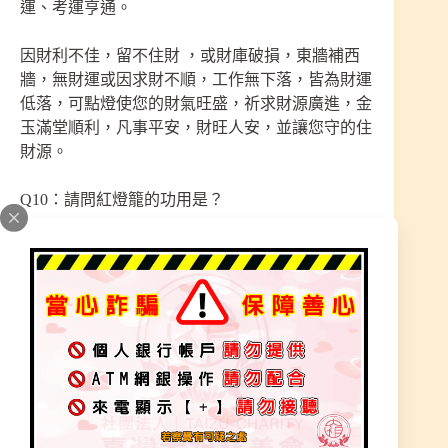
運、考運亨通。
因財利不佳，留不住財 ，或財庫破損，東牆補西
牆，無財運或因求財不順，工作無下落，皆為財運
低落，可點燈使您的財氣旺盛，祈求財源廣進，金
玉滿堂順利，凡事平安，財旺人安，並讓您守的住
財源。
Q10：請問紅燈籠的功用是？
A10：庇佑身體健康、治煞–容易卡陰煞、敏感體
質、闔家平安。
身體不適、吃藥、精神不佳、常感冒、常跑醫院、
常卡陰卡煞、睡眠不佳、癌症、賺來錢都花在看
病，奉點神佛可護佑身體、改善體質、元神光彩、
吉星拱壽、磁場能量。
Q11：請問吉祥宮燈的功用是？