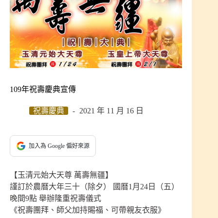
109年祝壽慶典宣傳
祝壽慶典
2021 年 11 月 16 日
加入為 Google 偏好來源
【玉清元始大天尊 萬壽無疆】
謹訂於農曆大年三十（除夕） 國曆1月24日（五）
晚間9點 舉辦隆重祝壽儀式
《祝壽團拜、師父加持賜福、可帶親友衣服》