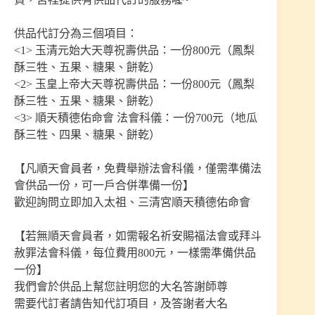
供品代訂分為三個項目：
<1> 玉清元始大天尊祝壽供品：一份800元（鳳梨
酥三牲、五果、糖果、餅乾）
<2> 玉皇上帝大天尊祝壽供品：一份800元（鳳梨
酥三牲、五果、糖果、餅乾）
<3> 順天積德佑命會 法會科儀：一份700元（地瓜
酥三牲、四果、糖果、餅乾）
【凡順天會員者，免費舉辦法會科儀，僅需準備法
會供品一份，可一戶合併準備一份】
歡迎詢問立即加入太祖、三清宮順天積德佑命會
【若無順天會員者，如需報名祈安賜福法會或拜斗
赦罪法會科儀，每位費用800元，一樣需準備供品
一份】
我們會於供品上幫您註明您的大名答謝師尊
需要代訂者請告知代訂項目，及答謝者大名