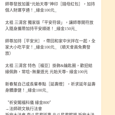
師尊發放加蓋“元始天尊”神印［錢母紅包］，加持
個人財運亨通！_緣金100元_
太祖 三清宮 獨家版「平安符袋」，讓師尊開符放
入隨身攜帶加持平安順遂！_緣金150元_
師尊加持［平安米］，帶回和家中米拌在一起，全
家大小吃平安！_緣金100元_ （順天會員免費發
放）
太祖 三清宮 特色［福豆］掛飾&鑰匙圈，歡迎結
緣佩飾，常唸~無量道光 元始天尊~ 緣金100元
新春幫自己或長輩奉點［延壽燈］，祈求延年益壽
身體康健！_緣金100元_
〝祈安賜福科儀 緣金800〞
→法師疏文執行法會
祈安大法會 南斗星君延壽 北斗星君賜福 祈安大法