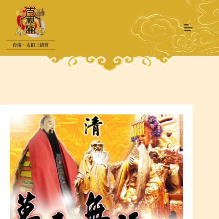
跳
至
主
要
內
容