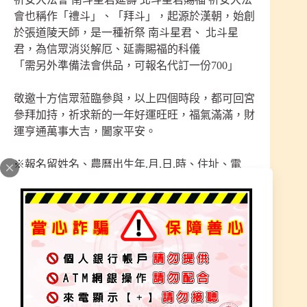
會也稱作「禮斗」、「拜斗」，起源於漢朝，始創
於張道陵天師，是一種祈祭 南斗星君、 北斗星
君，為信眾消災解厄、延壽賜福的科儀
「需另外準備法會供品，可報名代訂一份700」
敬邀十方信眾蒞臨參與，以上四個時段，都可回宮
參拜加持，祈求新的一年好運旺旺，福氣滿滿，財
運亨通萬事大吉，闔家平安。
※報名留姓名、農曆出生年.月.日.時、住址、電
話！
※如在時段內無法至宮參與，我們也開放網路報
名，務必將師尊的加持護佑郵寄到您的手中（需另
付運費50元），意者歡迎私訊報名。
【祝壽贊助募款】
宮裡的神明眾多，師尊指示每年只有舉辦【玉清元