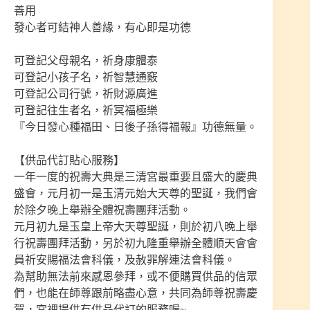
善用
發心者可結神人善緣，有心即是功德
可登記父母親名，祈身康體泰
可登記小孩子名，祈智慧通竅
可登記公司行號，祈財源廣進
可登記往生者名，祈冥福極樂
『今日發心種福田、日後子孫得福報』功德無量。
【供品代訂貼心服務】
一年一度的祝壽大典是三清宮最重要且盛大的慶典
盛會，元月初一是玉清元始大天尊的聖誕，我們會
於除夕晚上舉辦全體祝壽團拜活動。
元月初九是玉皇上帝大天尊聖誕，則於初八晚上舉
行祝壽團拜活動，另於初九隆重舉辦全體順天會會
員祈安賜福法會科儀，及赦罪解連法會科儀。
為幫助無法前來感恩參拜，或不便購買供品的信眾
們，也能在師尊跟前略盡心意，共同為師尊祝壽慶
賀，宮裡提供有供品代訂的服務喔~