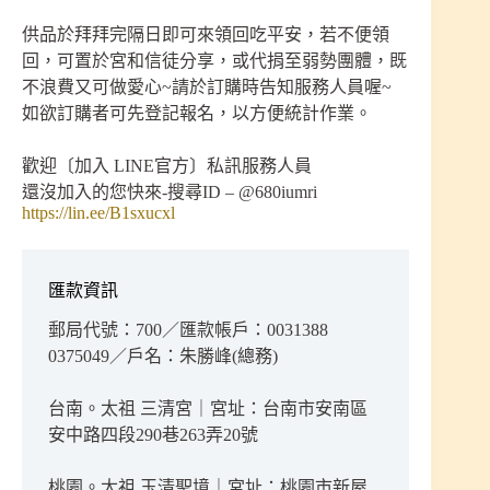
供品於拜拜完隔日即可來領回吃平安，若不便領
回，可置於宮和信徒分享，或代捐至弱勢團體，既
不浪費又可做愛心~請於訂購時告知服務人員喔~
如欲訂購者可先登記報名，以方便統計作業。
歡迎〔加入 LINE官方〕私訊服務人員
還沒加入的您快來-搜尋ID – @680iumri
https://lin.ee/B1sxucxl
匯款資訊
郵局代號：700／匯款帳戶：0031388
0375049／戶名：朱勝峰(總務)
台南。太祖 三清宮｜宮址：台南市安南區
安中路四段290巷263弄20號
桃園。太祖 玉清聖境｜宮址：桃園市新屋