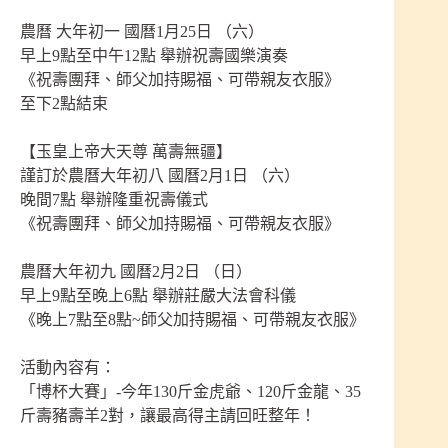
農曆 大年初一 國曆1月25日 （六）
早上9點至中午12點 舉辦祝壽國樂演奏
《祝壽團拜、師父加持賜福、可帶親友衣服》
至下2點結束
【玉皇上帝大天尊 萬壽無疆】
謹訂於農曆大年初八 國曆2月1日 （六）
晚間7點 舉辦隆重祝壽儀式
《祝壽團拜、師父加持賜福、可帶親友衣服》
農曆大年初九 國曆2月2日 （日）
早上9點至晚上6點 舉辦莊嚴大法會科儀
《晚上7點至8點~師父加持賜福、可帶親友衣服》
活動內容有：
「博杯大賽」-今年130斤金虎爺、120斤金龍、35
斤壽豬壽羊2對，讓最高得主請回旺整年！