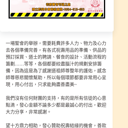
始大天尊】及【玉皇上帝大天尊】的祝壽聖會，所
以這一年一度的祝壽大典有多重要，應該就不用我
多說了！真的真的非常重要！曾看過有人說神明的
「聖誕」就好比我們的國慶大典成果展示一樣，真
的一點都沒錯！！！
一場聖會的舉辦，需要耗費許多人力、物力及心力
去各個準備完善，有各式祝壽用品的準備、供品的
預訂採買、道士的聘請、餐食的設計、活動流程的
籌劃……等等，各個都要絞盡腦汁的規劃安排籌
備，因為這是為了感謝道祖師尊整年的護佑，感念
師尊慈悲關懷幫助，所以每個環節都要非常用心呈
現，用心付出，只求能夠盡善盡美~
我們沒有任何財團的支持，有的是所有信徒的心意
點滴，發心金額不論多少都是最誠心的付出，歡迎
大力分享，非常感謝。
望十方鼎力相助，發心贊助祝壽結緣的機會，善款