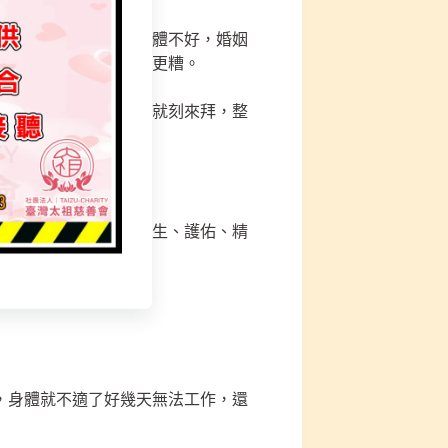
運不濟，子女不孝，身體不好，婚姻
來辦事，事情演變就會更糟。
有緣就刻來拜或崇拜神就刻來拜，整
授錄，下凡意義渡化眾生、護佑、精
積功果。
，身體就不適了好幾天無法工作，還