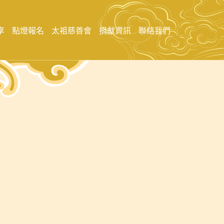
享
點燈報名
太袓慈善會
捐獻資訊
聯絡我們