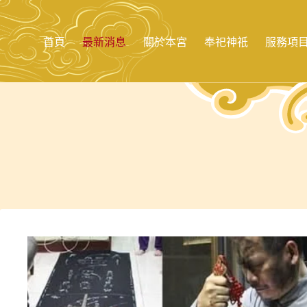
跳
至
主
首頁
最新消息
關於本宮
奉祀神祇
服務項
要
內
容