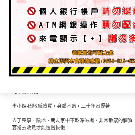
無神明氣護金尊而被外靈侵占時，久而久之氣運衰退，家
不好，有時若被依附在人體身上，演變情況，外靈會想出
建議必須找到對的老師，正確的方向，不聽信哪個神跟你
間屋子金尊拜一堆，
但有無平順呢？也不是覺得神力不夠，神明越請越多。
我們需分辨清楚的是，神明必須經由玉皇上帝大天尊授封
進，再往上提升，再登果位，所以是來來去去，救眾生，
【本宮案件】
李小姐-因敏感體質，身體不適，三十年困擾著
去了喪事、陰地、朋友家中不乾淨磁場，非常敏感的體質
要常去收驚才能慢慢恢復。