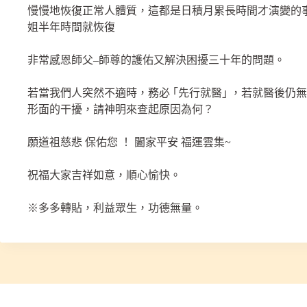
慢慢地恢復正常人體質，這都是日積月累長時間才演變的
姐半年時間就恢復
非常感恩師父–師尊的護佑又解決困擾三十年的問題。
若當我們人突然不適時，務必 ｢先行就醫｣ ，若就醫後仍
形面的干擾，請神明來查起原因為何？
願道祖慈悲 保佑您 ！ 闔家平安 福運雲集~
祝福大家吉祥如意，順心愉快。
※多多轉貼，利益眾生，功德無量。