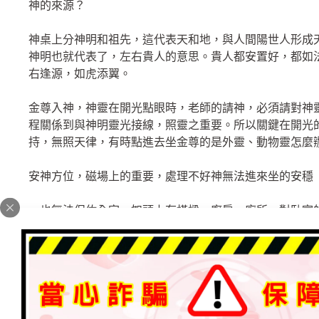
神的來源？
神桌上分神明和祖先，這代表天和地，與人間陽世人形成
神明也就代表了，左右貴人的意思。貴人都安置好，都如
右逢源，如虎添翼。
金尊入神，神靈在開光點眼時，老師的請神，必須請對神
程關係到與神明靈光接線，照靈之重要。所以關鍵在開光
持，無照天律，有時點進去坐金尊的是外靈、動物靈怎麼
安神方位，磁場上的重要，處理不好神無法進來坐的安穩
，也無法保佑全家，如頭上有橫樑、廚房、廁所、對臥室
安座、金尊入神、神桌方位、老師都是非常重要的環節
家裡若有任何關卡關劫時，供奉的家神自然協助與護佑著
若金尊內是外靈、動物靈，或神靈無法在家中坐的安穩