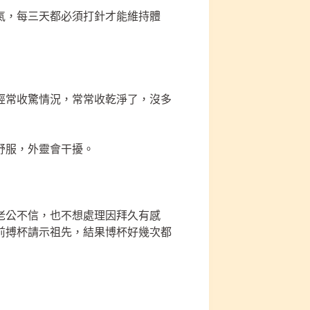
氣，每三天都必須打針才能維持體
經常收驚情況，常常收乾淨了，沒多
舒服，外靈會干擾。
老公不信，也不想處理因拜久有感
前搏杯請示祖先，結果博杯好幾次都