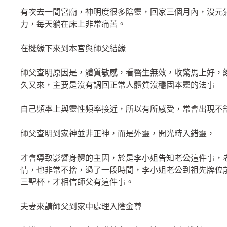
有次去一間宮廟，神明度很多陰靈，回家三個月內，沒元
力，每天躺在床上非常痛苦。
在機緣下來到本宮與師父結緣
師父查明原因是，體質敏感，看醫生無效，收驚馬上好，
久又來，主要是沒有調回正常人體質沒穩固本靈的法事
自己頻率上與靈性頻率接近，所以有所感受，常會出現不
師父查明到家神並非正神，而是外靈，開光時入錯靈，
才會導致影響身體的主因，於是李小姐告知老公這件事，
情，也非常不捨，過了一段時間，李小姐老公到祖先牌位
三聖杯，才相信師父有這件事。
夫妻來請師父到家中處理入陰金尊