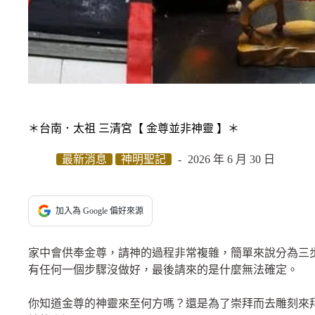
＊台南．太祖 三清宮【 金尊並非神靈 】＊
最新消息
神明聖記
2026 年 6 月 30 日
加入為 Google 偏好來源
家中會供奉金尊，請神的過程非常複雜，簡單來說分為三
有任何一個步驟沒做好，最後請來的是什麼無法確定。
你知道金尊的神靈來至何方嗎？還是為了崇拜而去雕刻來