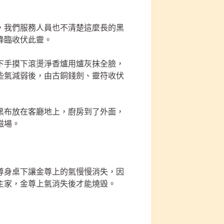
，我們服務人員也不清楚這麼長的黑
降臨收伏此靈。
下手摸下滾燙淨香爐用爐灰抹全臉，
些氣減弱後，由古銅錢劍、靈符收伏
黑布放在客廳地上，廚房到了外面，
磁場。
尊身桌下讓金尊上的氣慢慢消失，因
主家，金尊上氣消失後才能燒毀。