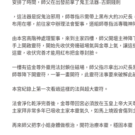
安排了時間，師父在出發前拿了鬼王法器–古銅錢劍
，這法器是捉鬼治邪用，師尊指示需帶上黑布大約20尺長
布用在哪，前往家中辦理法會聖事，道組師尊指派專職神
由本宮高階神處理聖事，來到主家四樓，師父開壇主神降
手上開啟靈符，開始先收伏旁邊磁場氣與金尊上氣，讓這
這靈，收伏完善才能用紅布把金尊封臉。
一樓有這金尊外靈用法封鎖住磁場，師父指示拿出20尺長
師尊降下開靈符，一筆一畫開符，此靈符法事要來破解此
本宮紀錄上第一次看過這樣的法與超大靈符。
法會淨化乾淨完善後，金尊帶回宮必須放在玉皇上帝大天
主家拜非常多年已吸收主家本靈氣久，如馬上燒毀會傷到
再來師父把李小姐身體做根治，開符治療本靈，穩固本靈