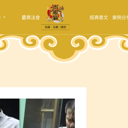
目
慶典法會
經典善文
案例分