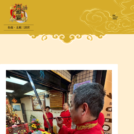
跳
至
主
要
內
容