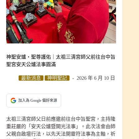
神聖安爐・聖尊護佑｜太祖三清宮師父前往台中旨
聖宮安天公爐法事圓滿
最新消息
神明聖記
2026 年 6 月 10 日
加入為 Google 偏好來源
太祖三清宮師父日前應邀前往台中旨聖宮，主持隆
重莊嚴的「安天公爐暨開光法事」。此次法會由師
父親自啟壇行法，以先天法開靈符法事為主軸，祈