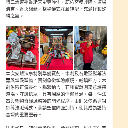
請三清道祖暨諸天聖尊護佑，庇佑宮務興隆、道場
清吉、香火綿延，整場儀式莊嚴神聖，充滿祥和殊
勝之氣。
本次安爐法事特別準備寶劍、木劍及石雕聖獸等法
器與鎮殿聖物。寶劍象徵鎮煞護境、威鎮四方；木
劍象徵正氣長存、驅邪納吉；石雕聖獸則寓意護持
道場、守護信眾，具有深厚的信仰意涵。每一件法
器與聖物皆經過嚴謹的開光程序，由師父依循道祖
師尊法脈儀式，恭請聖靈降臨加持，使其成為護持
宮壇的重要聖器。