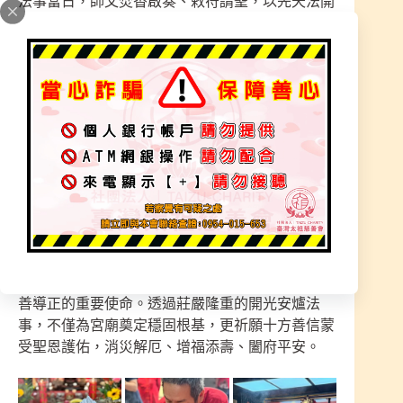
法事當日，師父焚香啟奏、敕符請聖，以先天法開
靈符秘法恭請三清道祖及諸天聖尊降臨護佑。道場
莊嚴肅穆，信眾虔誠參禮，共同見證這神聖殊勝的
重要時刻。
「安天公爐」在傳統信仰中具有極為重要的意義。
天公爐不僅是香火傳承的重要象徵，更代表天地正
氣匯聚之所。透過安爐儀式，建立神人感應的橋
樑，使善信虔誠心願得以上達天聽，也象徵宮廟正
式承接天恩護佑，奠定香火鼎盛、宮運昌隆的根
基。
師父表示，敬天法祖、行善積德乃人生修持的重要
根本。宮廟不僅是信仰中心，更肩負安定人心、勸
善導正的重要使命。透過莊嚴隆重的開光安爐法
事，不僅為宮廟奠定穩固根基，更祈願十方善信蒙
受聖恩護佑，消災解厄、增福添壽、闔府平安。