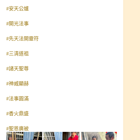
#安天公爐
#開光法事
#先天法開靈符
#三清道祖
#諸天聖尊
#神威顯赫
#法事圓滿
#香火鼎盛
#聖恩廣被