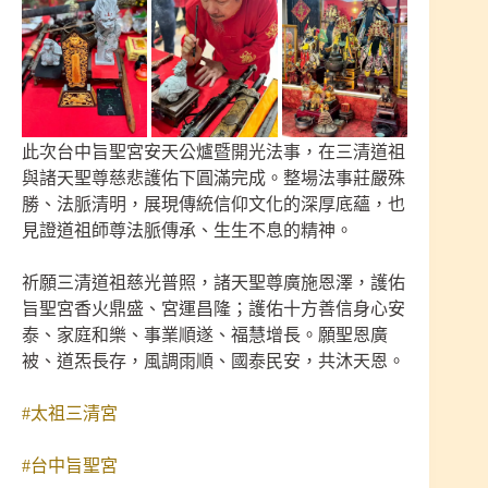
此次台中旨聖宮安天公爐暨開光法事，在三清道祖
與諸天聖尊慈悲護佑下圓滿完成。整場法事莊嚴殊
勝、法脈清明，展現傳統信仰文化的深厚底蘊，也
見證道祖師尊法脈傳承、生生不息的精神。
祈願三清道祖慈光普照，諸天聖尊廣施恩澤，護佑
旨聖宮香火鼎盛、宮運昌隆；護佑十方善信身心安
泰、家庭和樂、事業順遂、福慧增長。願聖恩廣
被、道炁長存，風調雨順、國泰民安，共沐天恩。
#太祖三清宮
#台中旨聖宮