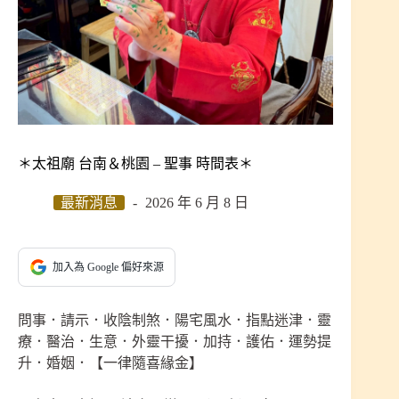
＊太祖廟 台南＆桃園 – 聖事 時間表＊
最新消息
2026 年 6 月 8 日
加入為 Google 偏好來源
問事．請示．收陰制煞．陽宅風水．指點迷津．靈
療．醫治．生意．外靈干擾．加持．護佑．運勢提
升．婚姻．【一律隨喜緣金】