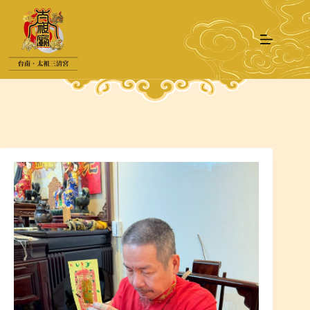
跳
至
主
要
內
容