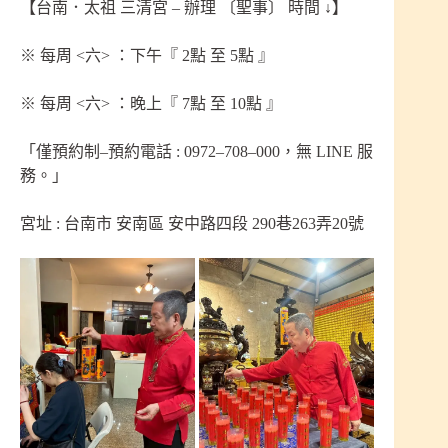
【台南．太祖 三清宮 – 辦理 〔聖事〕 時間 ↓】
※ 每周 <六> ：下午『 2點 至 5點 』
※ 每周 <六> ：晚上『 7點 至 10點 』
「僅預約制–預約電話 : 0972–708–000，無 LINE 服
務。」
宮址 : 台南市 安南區 安中路四段 290巷263弄20號