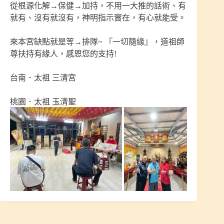
從根源化解→保健→加持，不用一大推的話術、有
就有、沒有就沒有，神明指示實在，有心就能受。
來本宮缺點就是等→排隊~ 『一切隨緣』，道祖師
尊扶持有緣人，感恩您的支持!
台南．太祖 三清宮
桃園．太祖 玉清聖