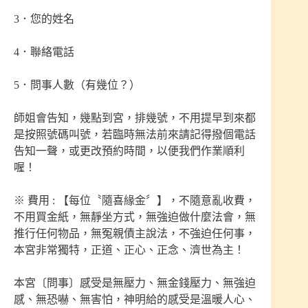
3．您的姓名
4．聯絡電話
5．問事人數（有幾位？）
師姐會告知，幾點到宮，排幾號，不用提早到來都
是按照號碼叫號，若臨時無法前來請記得撥個電話
告知一聲，或更改預約時間，以便我們作業順利
喔！
※ 費用 : 【每位〝隨喜緣金〞】，不隨意亂收費，
不用買金紙，無靜坐方式，無強迫做什麼法會，無
推行任何物品，無冤親債主說法，不強迫任何事，
本宮非常獨特，正道、正心、正念、濟世為主！
本宮〔問事〕感受是無壓力、無金錢壓力、無強迫
感、無恐嚇、無害怕，神明給的感受是溫暖人心、