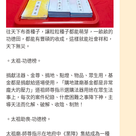
往天下布善種子，讓粒粒種子都能萌芽，一畝畝的
功德田，都能有豐碩的收成，這樣就能社會祥和，
天下無災。
。太祖-功德榜。
捐獻法器、金尊、捐地、點燈、物品、眾生用，基
金都是捐獻給道場使用，「購地建廟基金都是非常
龐大的壓力」道祖師尊指示選購法器用途在眾生法
事上，每次的案件紀錄、什麽困難之事降下神，主
導天法而化解、破解、收陰、制煞！
。太祖助喪-功德榜。
太祖廟-師尊指示在地府中《業障》集結成為一種