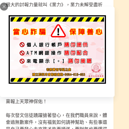
很大的討報力量就叫《業力》，業力未解受盡折
磨、運勢不佳、人緣差、家庭失和、因果病、無妄
之災、坎坷不順、事業不順、無財運、病痛纏身。
信眾慈悲心、捨得去付出【施棺助喪】發願行善迥
向解怨釋結、行善消業、解厄除災、運途亨通、增
強運勢、賜福降祥庇佑。轉危為安大事化小事、降
祥庇佑。
道祖師尊慈悲指示
在太祖廟做功德、有福報讓神明去處理本身之事，
可化解如官司、家運、運勢、解厄、開運、持續福
氣、財運、身體、劫難、難關，有拾才有得、名單
稟報上天眾神保佑！
每次發文信徒踴躍搶著發心，在我們職員來說，體
會過無數案件，沒有福氣如何請神幫助、有些事還