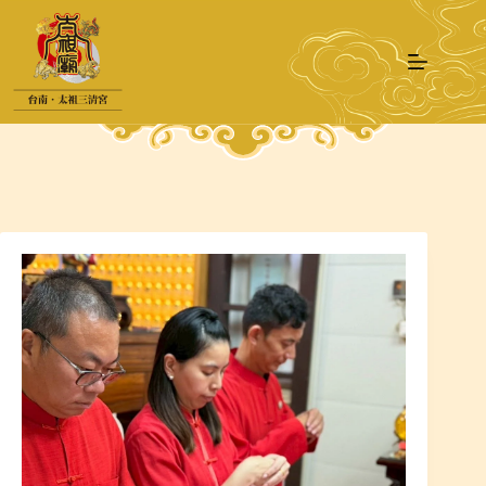
跳
至
主
要
內
容