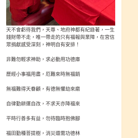
天不會虧待我們，天尊、地府神都有紀錄著，一生
錢財帶不走，唯一帶走的只有福報與業障，在宮信
眾捐獻感受深刻，神明自有安排！
非難勿輕求神助，求必動用功德庫
歷經小事福用盡，厄難來時無福銷
無福難得天眷顧，有德無懼劫來磨
自律勤耕運自改，不求天亦降福來
平時行善多有益，勿待臨時抱佛腳
福田勤種菩提樹，消災還需功德林