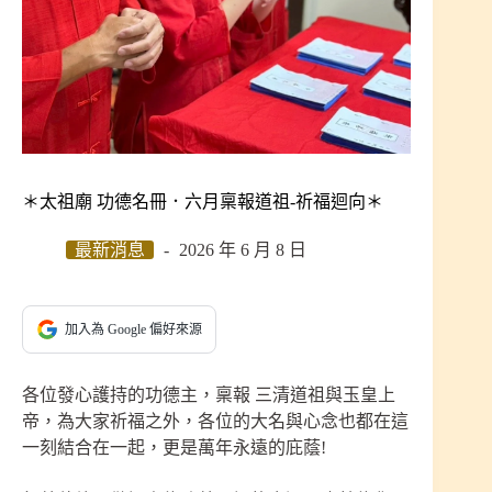
＊太祖廟 功德名冊．六月稟報道祖-祈福迴向＊
最新消息
2026 年 6 月 8 日
加入為 Google 偏好來源
各位發心護持的功德主，稟報 三清道祖與玉皇上
帝，為大家祈福之外，各位的大名與心念也都在這
一刻結合在一起，更是萬年永遠的庇蔭!