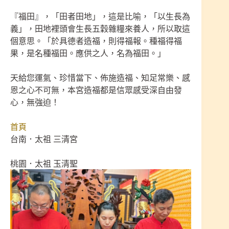
『福田』，「田者田地」，這是比喻，「以生長為
義」，田地裡頭會生長五穀雜糧來養人，所以取這
個意思。「於具德者造福，則得福報。種福得福
果，是名種福田。應供之人，名為福田。」
天給您運氣、珍惜當下、佈施造福、知足常樂、感
恩之心不可無，本宮造福都是信眾感受深自由發
心，無強迫！
首頁
台南．太祖 三清宮
桃園．太祖 玉清聖