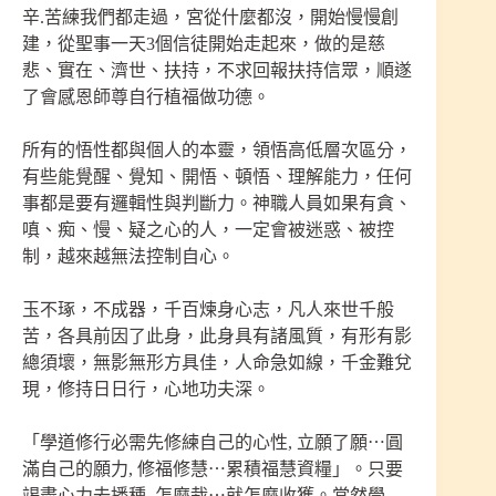
辛.苦練我們都走過，宮從什麼都沒，開始慢慢創
建，從聖事一天3個信徒開始走起來，做的是慈
悲、實在、濟世、扶持，不求回報扶持信眾，順遂
了會感恩師尊自行植福做功德。
所有的悟性都與個人的本靈，領悟高低層次區分，
有些能覺醒、覺知、開悟、頓悟、理解能力，任何
事都是要有邏輯性與判斷力。神職人員如果有貪、
嗔、痴、慢、疑之心的人，一定會被迷惑、被控
制，越來越無法控制自心。
玉不琢，不成器，千百煉身心志，凡人來世千般
苦，各具前因了此身，此身具有諸風質，有形有影
總須壞，無影無形方具佳，人命急如線，千金難兌
現，修持日日行，心地功夫深。
「學道修行必需先修練自己的心性, 立願了願⋯圓
滿自己的願力, 修福修慧⋯累積福慧資糧」。只要
竭盡心力去播種, 怎麼栽⋯就怎麼收獲。當然學