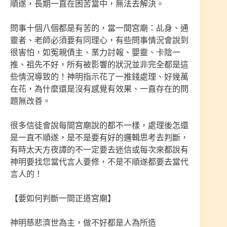
順遂，長期一直在困苦當中，無法去解決。
問事十個八個都是有苦的，當一間宮廟：乩身、通
靈者、老師必須要有同理心，有些問事情況會說到
很害怕，如冤親債主、業力討報、嬰靈、卡陰一
推、祖先不好，所有被影響的狀況並非完全都是這
些情況導致的！神明指示花了一推錢處理、好幾萬
在花，為什麼還是沒有感覺有效果、一直存在的問
題無改善。
很多信徒會說每間宮廟說的都不一樣，處理後怎還
是一直不順遂，是不是要有好的邏輯思考去判斷，
有時太天方夜譚的不一定要去迷信或每次來都說有
神明要找您當代言人要修，不是不順遂都要去當代
言人的！
【要如何判斷一間正道宮廟】
神明慈悲濟世為主，做不好都是人為所造