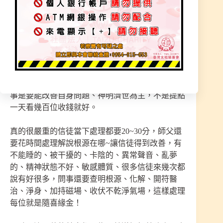
把錢在執著冤親、陰靈、因果。這些事存在但不是
每件事都是這些問題在影響！
任何事神明所指示都讓信徒回去考慮清楚、有需要
再來處理即可，本宮無私奉獻、任何事都是隨緣，
有問題要能對症下藥而不是只有提點而已，要能真
正的幫助到您本身，所以每次聖事才會限人數，問
事是要能改善自身問題、神明濟世為主，不是提點
一天看幾百位收錢就好。
真的很嚴重的信徒當下處理都要20~30分，師父還
要花時間處理解說根源在哪~讓信徒得到改善，有
不能睡的、被干擾的、卡陰的、異常聲音、亂夢
的、精神狀態不好、敏感體質、很多信徒來幾次都
說有好很多，問事還要查明根源、化解、開符醫
治、淨身、加持磁場、收伏不乾淨氣場，這樣處理
每位就是隨喜緣金！