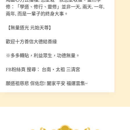
修：「學道、修行、靈修」並非一天, 兩天, 一年,
兩年, 而是一輩子的終身大事。
【無量道光 元始天尊】
歡迎十方善信大德結善緣
※多多轉貼，利益眾生，功德無量。
FB粉絲頁 搜尋： 台南‧太祖 三清宮
願道祖慈悲 保佑您! 闔家平安 福運雲集~