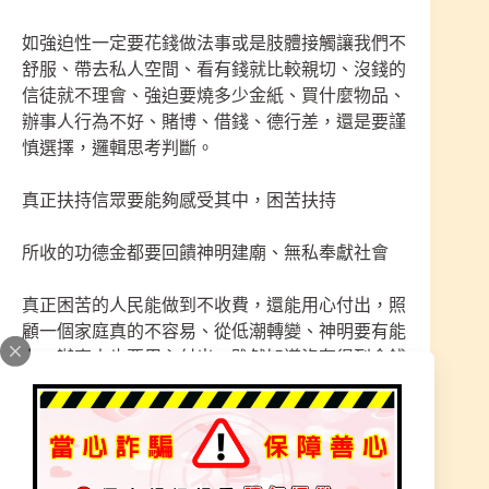
如強迫性一定要花錢做法事或是肢體接觸讓我們不
舒服、帶去私人空間、看有錢就比較親切、沒錢的
信徒就不理會、強迫要燒多少金紙、買什麼物品、
辦事人行為不好、賭博、借錢、德行差，還是要謹
慎選擇，邏輯思考判斷。
真正扶持信眾要能夠感受其中，困苦扶持
所收的功德金都要回饋神明建廟、無私奉獻社會
真正困苦的人民能做到不收費，還能用心付出，照
顧一個家庭真的不容易、從低潮轉變、神明要有能
力、辦事人也要用心付出，雖然知道沒有得到金錢
還是要無私去幫助這些人民，這就是所謂的無貪
念、神明慈悲濟世。
本宮奉獻多年信徒都從困苦中蛻變、好轉、感受，
走一間宮廟有能力用心走幾次就能轉變，不用花大