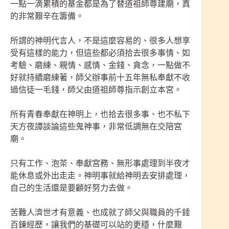
一點一滴累積的基金都是為了替道祖師尊建廟，真
的非常艱辛在籌備。
所謂的神明代言人，不是這麼容易的、很多人想享
受有這樣的能力，但這些都必須拾去很多事情、如
考驗、磨練、親情、感情、金錢、貪念，一點做不
好就持續磨練著，師父辦事前十五年無私奉獻不收
過信徒一毛錢，師父由道祖師尊指示創立本宮。
所有青春奉獻在神明上，也拾去很多事、也不私下
天方夜譚談論這些鬼神事，非常低調無在交陪宮
廟。
只有工作、泡茶、奉獻宮務、無形事處理到半夜才
能休息或外出走走。神明事就給神明去安排處理，
自己的生活還是要顧好努力去做。
苦難人濟世才有意義、也成就了師父與職員的千錘
百鍊經歷，讓我們的基礎可以站的更穩，什麼艱