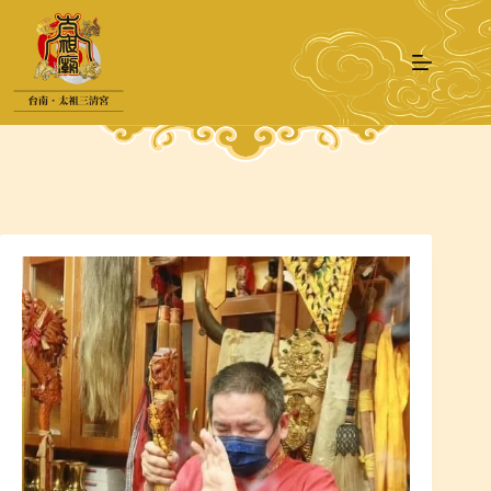
跳
至
主
要
內
容