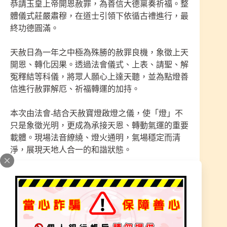
恭請玉皇上帝開恩赦罪，為善信大德稟奏祈福。整
體儀式莊嚴肅穆，在道士引領下依循古禮進行，最
終功德圓滿。
天赦日為一年之中極為殊勝的赦罪良機，象徵上天
開恩、轉化因果。透過法會儀式、上表、請聖、解
冤釋結等科儀，將眾人願心上達天聽，並為點燈善
信進行赦罪解厄、祈福轉運的加持。
本次由法會-結合天赦寶燈啟燈之儀，使「燈」不
只是象徵光明，更成為承接天恩、轉動氣運的重要
載體。現場法音繚繞、燈火通明，氣場穩定而清
淨，展現天地人合一的和諧狀態。