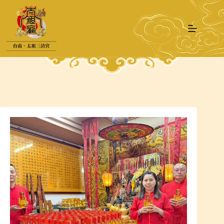
跳
至
主
要
內
容