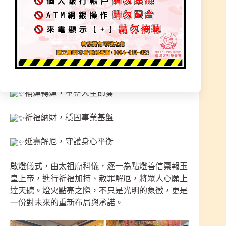
一盞燈，是願力的具現；一場法會，是能量的整
合。
赦罪懺悔，化解過往因果
補運轉運，重整人生節奏
祈福納財，穩固事業基盤
延壽解厄，守護身心平衡
啟燈儀式，由太祖廟科儀，逐一為點燈善信稟報玉
皇上帝，進行祈福加持、赦罪解厄，將眾人心願上
達天聽。燈火點亮之際，不只是光明的象徵，更是
一份對未來的重新布局與承諾。