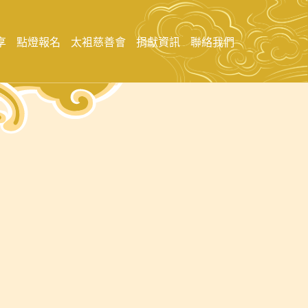
享
點燈報名
太袓慈善會
捐獻資訊
聯絡我們