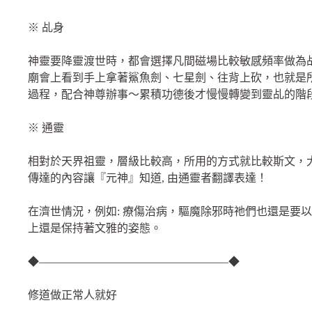
※ 乩身
神靈要降靈渡世時，都會選擇凡間磁場比較敏感頻率做為
廟會上看到手上拿著鯊魚劍、七星劍、往背上砍，也就是
過程，配合神尊辦事～累積功德後才慢慢轉變到靈乩的階
※ 通靈
相對於天界祖靈，層級比較高，所用的方式就比較斯文，
傳達的內容讓『元神』知道, 由通靈者翻譯表達！
在濟世情況，例如: 療傷治病，驅魔除邪時祂們也還是要
上還是保持著文雅的姿態。
◆—————————————————◆
修道做正常人就好