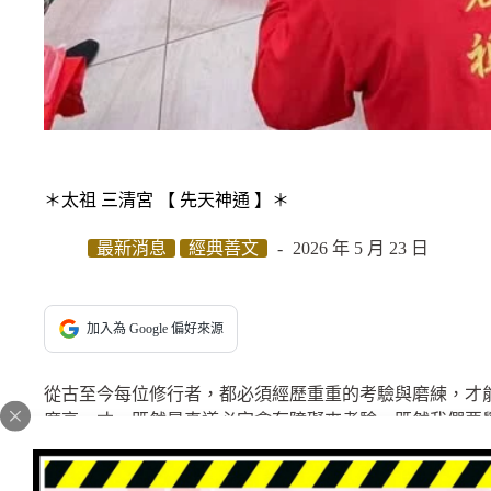
＊太祖 三清宮 【 先天神通 】＊
最新消息
經典善文
2026 年 5 月 23 日
加入為 Google 偏好來源
從古至今每位修行者，都必須經歷重重的考驗與磨練，才
魔高一丈，既然是真道必定會有障礙來考驗，既然我們要
磨練。