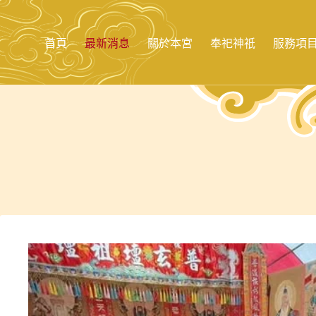
跳
至
主
首頁
最新消息
關於本宮
奉祀神祇
服務項
要
內
容