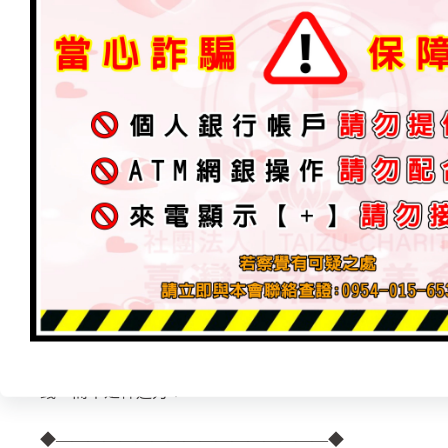
主神–靈源靈脈，法門不同、呈現方式不同，論點也就不
是一樣，目的就是要回歸源頭，靈脈歸源。
何謂神通？以元神來通。『元神』需經歷修煉，通過〈品
程-至少需要十年以上，才能達到元神主事。如若突然就
非神通！
在修行過程，不能有貪求心，縱使你已經擁有『靈通、神
訊息，是來自於何處？到底是神通還是魔通？時時刻刻保
〔魔靈〕有機可趁。
學修深入，用心研讀證道，用心學習，磨礪心性、修改習
立德，自我反省、懺悔、改過，借事練心，轉化秉性，藉
修行除了內心良善之外，還必須得行善積福、廣植福田、
以功德來做為修行人的後盾資糧。因唯有功德才是幫助他
錢，而不是神通力！
◆—————————————————◆