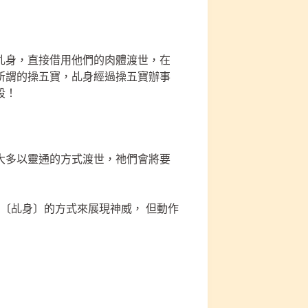
乩身，直接借用他們的肉體渡世，在
所謂的操五寶，乩身經過操五寶辦事
段！
大多以靈通的方式渡世，祂們會將要
以〔乩身〕的方式來展現神威， 但動作