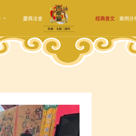
目
慶典法會
經典善文
案例分