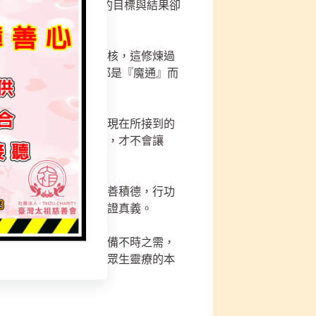
同，但走到最後，修成的目標與結果卻
性、心性、德性〉的審核，這修煉過
有神通能力的人，通常都是『魔通』而
通』能力，也要提防你現在所接到的
持警覺心，不貪求神通，才不會讓
氣毛病、袪除脾氣，行善積德，行功
境驗心，可從道法中印證真義。
行功立德、積累功德以備不時之需，
人處理無形事以及幫助眾生靈療的本