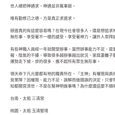
世人總把神通求，神通並非萬事遊，
唯有勤修己之德，方是真正求道求。
辦道真的有這麼容易嗎？在現今社會很多人，還是想追求
無形事、享受著不一樣的感受，享受著神力，讓外人崇拜
有些神職人員經一年就開堂辦事，當然辦事能力不足、是
報、陰氣的干擾，導致很多越辦事越出狀況、家庭妻離子
運勢走下坡，慘的很多、擔不起所有眾生無形事。
領天命下凡元靈都有祂的職責所在，『主神』有權限與高
背業障？因權限、能力不足、誤解而做錯誤的決定，只會
知都開宮濟世，不是在幫神明做事嗎？為什麼還這麼不順
台南‧太祖 三清宮
桃園‧太祖 玉清聖境