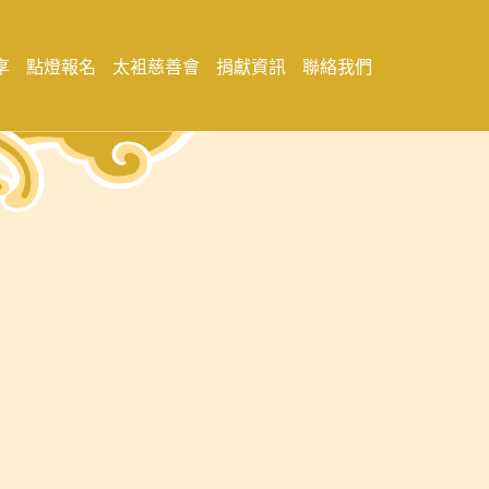
享
點燈報名
太袓慈善會
捐獻資訊
聯絡我們