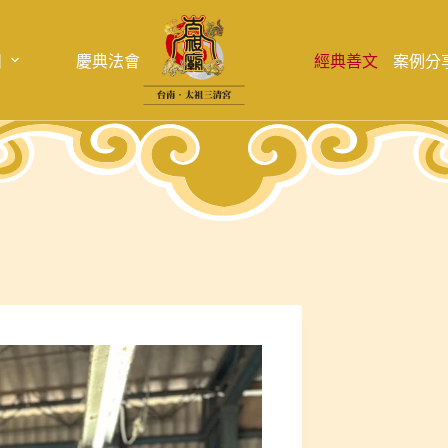
目
慶典法會
經典善文
案例分