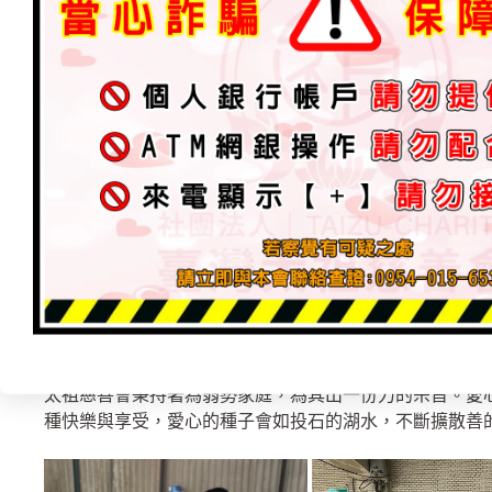
｛行善不分宗教，救贖自己的心，心存一善，勝過百日修
最新消息
經典善文
2024 年 6 月 25 日
加入為 Google 偏好來源
太祖慈善會秉持著為弱勢家庭，為其出一份力的宗旨。愛
種快樂與享受，愛心的種子會如投石的湖水，不斷擴散善