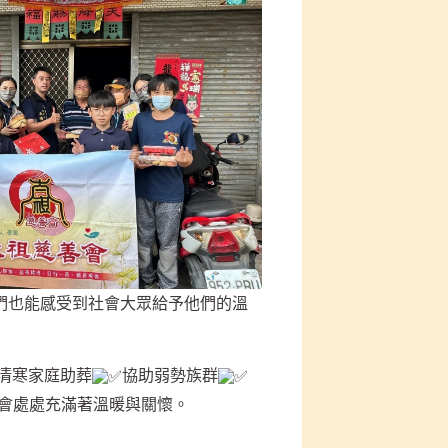
們也能感受到社會大眾給予他們的溫
清寒家庭助葬
協助弱勢族群
社會處處充滿著溫暖與關懷。