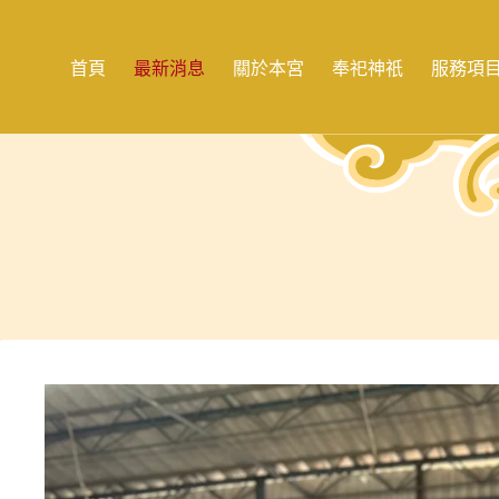
跳
至
主
首頁
最新消息
關於本宮
奉祀神祇
服務項
要
內
容