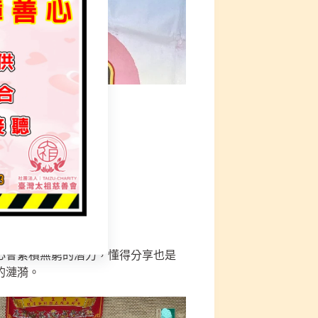
行｝
心會累積無窮的潛力，懂得分享也是
的漣漪。