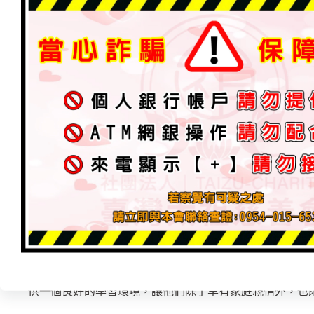
樂的長大。
—————————————————
3/12第一站抵達「財團法人台南市私立荷園基金會附設弘
18歲至65歲智能障礙、精神障礙者或合併多重重障礙者，
40-50歲，因疫情的關係無開放參觀也無法與院內學員們
院生參與、動動腦，每兩個禮拜固定有嘉南療養院會到機
務，身心障礙者在機構能獲得良好的生活照顧，及最佳生
常的大，非常感謝所有捐贈者的愛心支援，對他們來說是
第二站抵達「財團法人彰化縣私立聖智啟智中心」，創辦
乏，將已經營三十幾年的幼稚園結束，創立啟智中心讓身
空間為教堂建築物，主要收2-40歲智能障礙者或發展遲緩
會走到可以走；從不會說話到可以說出一字一句，也帶著
都非常需要耐心及愛心，機構會配合醫院及復健師到院評
供一個良好的學習環境，讓他們除了享有家庭親情外，也