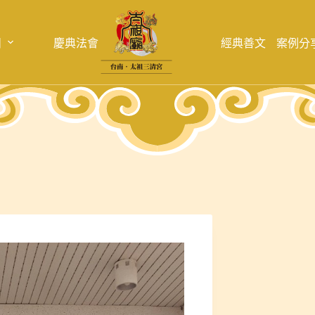
目
慶典法會
經典善文
案例分