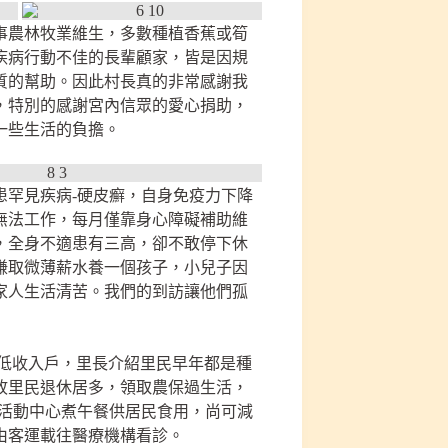
事農林牧業維生，多數種植香蕉或筍
疾病行動不佳的長輩顧家，皆是因規
質的幫助。因此村長真的非常感謝我
，特別的感謝宮內信眾的愛心捐助，
一些生活的負擔。
患罕見疾病-硬皮癬，自身免疫力下降
無法工作，每月僅靠身心障礙補助維
，全身不適患有三高，卻不敢停下休
賺取微薄薪水養一個孩子，小兒子因
家人生活清苦。我們的到訪讓他們孤
/低收入戶，里長介紹里民早年都是種
故里民退休居多，領取農保過生活，
於活動中心煮午餐供居民食用，尚可減
由客運載往醫療機構看診。