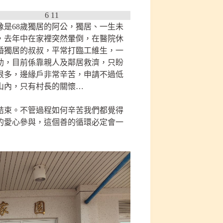
是68歲獨居的阿公，獨居、一生未
，去年中在家裡突然暈倒，在醫院休
婚獨居的叔叔，平常打臨工維生，一
助，目前係靠親人及鄰居救濟，只盼
很多，邊緣戶非常辛苦，申請不過低
山內，只有村長的關懷…
結束。不管過程如何辛苦我們都覺得
的愛心參與，這個善的循環必定會一