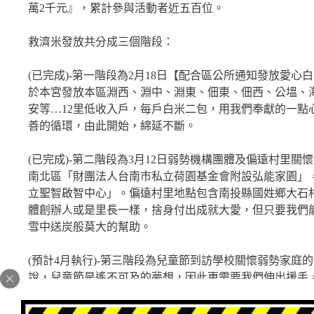
萬2千元』，累計參與活動者近五百位。
救濟米發放共分成三個階段：
(已完成)-第一階段為2月18日【配合區公所通知發放愛心白
於本宮發放本區淵西、淵中、淵東、佃東、佃西、公塭、
安等…12里低收入戶，每戶白米二包，用我們奉獻的一點
善的循環，由此開始，綿延不斷。
(已完成)-第二階段為3月12日弱勢機構團體及偏遠村里
南北區「財團法人台南市私立荷園基金會附設弘能家園」
立聖智啟智中心」。偏遠村里地點包含南投縣國姓鄉大石
體創辦人或是里長一樣，捨身付出成就大愛，但只要我們
雪中送炭般莫大的幫助。
(預計4月執行)-第三階段為兒童節到訪學校關懷弱勢家庭
說，兒童節是遙不可及的夢想，因此更需要我們伸出援手
一股善念都化為實際的行動，提供弱勢學童吃飽、穿暖、
就孩子的健康成長，也能為他們勾勒出更多充滿希望的生