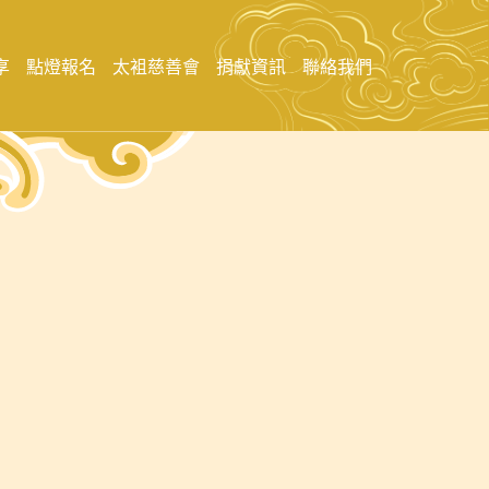
享
點燈報名
太袓慈善會
捐獻資訊
聯絡我們