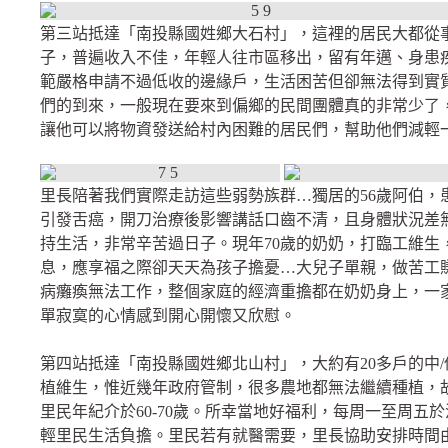
第三站抵達「南投縣國姓鄉大石村」，這裡的居民大都從
子，普遍收入不佳，年輕人往市區移出，留有年邁、身患
範嚴格申請不過低收的邊緣戶，生活困苦但卻無法得到實
們的到來，一般現在要來到偏鄉的民間團體真的非常少了
讓他可以將物資發送給村內困難的居民們，幫助他們減輕
里長陪著我們實際走訪這些弱勢族群…獨居的56歲阿伯，
引發舌癌，開刀治療後影響講話口齒不清，且身體狀況差
持生活，非常辛苦過日子。現年70歲的奶奶，打臨工維生
息，應享福之際卻天天為孩子擔憂…大兒子單親，做苦工
病癱瘓無法工作，整個家庭的經濟重擔都在奶奶身上，一
單寂寞的心情感到開心開懷又欣慰。
第四站抵達「南投縣國姓鄉北山村」，大約有20多戶的中
植維生，惟近幾年政府管制，很多農地都無法繼續種植，
里民年紀介於60-70歲。所幸當地好福利，每周一至周五
輕里民生活負擔。里民若有就醫需要，里長協助安排時間