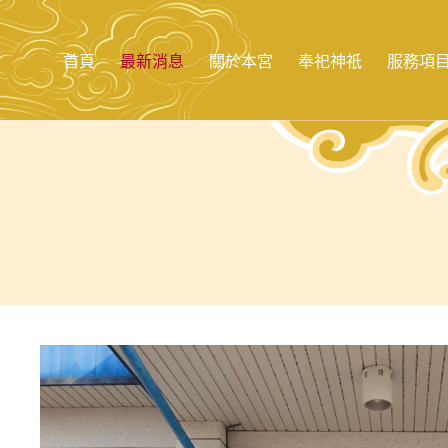
跳
至
主
首頁
最新消息
關於本宮
奉祀神祇
服務項
要
內
容