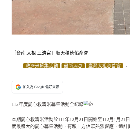
［台南.太祖 三清宮］順天積德佑命會
救濟米募集活動
最新消息
臺灣太袓慈善會
加入為 Google 偏好來源
112年度愛心救濟米募集活動全紀錄
本期愛心救濟米活動於111年12月21日開始至112月1月
度最盛大的愛心募集活動，有賴十方信眾熱烈響應，總計募集