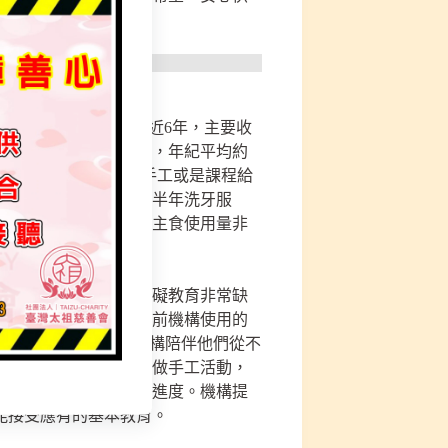
能家園」，機構成立接近6年，主要收
目前院內共有81位院生，年紀平均約
互動。院方平常會安排手工或是課程給
構幫院生看診，及上下半年洗牙服
活品質。機構每日白米主食使用量非
非常大的助力。
人羅方神父有感身心障礙教育非常缺
心障礙者接受教育。目前機構使用的
者，院生共計27位，機構陪伴他們從不
他們種菜，也陪著他們做手工活動，
估院生身體狀況及復健進度。機構提
能接受應有的基本教育。