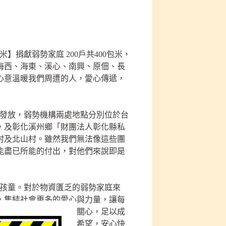
米】捐獻弱勢家庭 200戶共400包米，
海西、海東、溪心、南興、原佃、長
心意溫暖我們周遭的人，愛心傳遞，
關懷發放，弱勢機構兩處地點分別位於台
，及彰化溪州鄉「財團法人彰化縣私
村及北山村。雖然我們無法像這些團
能盡已所能的付出，對他們來說即是
的孩童。對於物資匱乏的弱勢家庭來
，集結社會更多的愛心與力量，讓每
快樂上學去；您的一份關心，足以成
命藍圖，幫助他們重拾希望，安心快