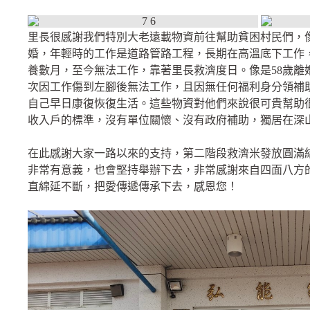
里長很感謝我們特別大老遠載物資前往幫助貧困村民們，像
婚，年輕時的工作是道路管路工程，長期在高溫底下工作
養數月，至今無法工作，靠著里長救濟度日。像是58歲離
次因工作傷到左腳後無法工作，且因無任何福利身分領補
自己早日康復恢復生活。這些物資對他們來說很可貴幫助
收入戶的標準，沒有單位關懷、沒有政府補助，獨居在深
在此感謝大家一路以來的支持，第二階段救濟米發放圓滿
非常有意義，也會堅持舉辦下去，非常感謝來自四面八方
直綿延不斷，把愛傳遞傳承下去，感恩您！