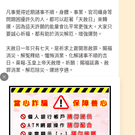
凡事覺得近期諸事不順，身體、事業、官司纏身等
問題困擾許久的人，都可以趁著「天赦日」來轉
運，因為這天許願的能量會比平常更強大。大家只
要誠心祈福，都有助於消災解厄、增強運勢。
天赦日一年只有七天，是祈求上蒼開恩赦罪、賜福
消災、解冤釋結、懺悔消業、化解諸事不順的吉
日。稟報-玉皇上帝天赦燈，祈願：賜福延壽、赦
罪消業、解厄除災、運途亨通。
※ 天赦日