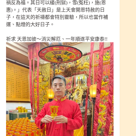
禍反為福。其日可以緩(刑獄)，雪(冤枉)，施(恩
惠)。」代表「天赦日」是上天會開恩特赦的日
子，在這天的祈禱都會特別靈驗，所以也當作補
運、點燈的大好日子。
祈求 天恩加彼～消災解厄、一年順遂平安康泰!!