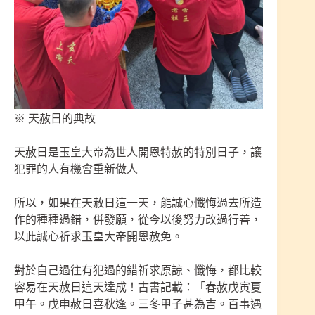
※ 天赦日的典故
天赦日是玉皇大帝為世人開恩特赦的特別日子，讓
犯罪的人有機會重新做人
所以，如果在天赦日這一天，能誠心懺悔過去所造
作的種種過錯，併發願，從今以後努力改過行善，
以此誠心祈求玉皇大帝開恩赦免。
對於自己過往有犯過的錯祈求原諒、懺悔，都比較
容易在天赦日這天達成！古書記載：「春赦戊寅夏
甲午。戊申赦日喜秋逢。三冬甲子甚為吉。百事遇