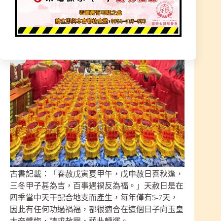
古書記載：「春赦戊寅夏甲午，戊申赦日喜秋逢，
三冬甲子甚為吉，百事遇禍反為福。」天赦日是在
四季當中天干配合地支而產生，每年僅有5-7天，
因此有任何功過禍福，都很適合在這個日子向玉皇