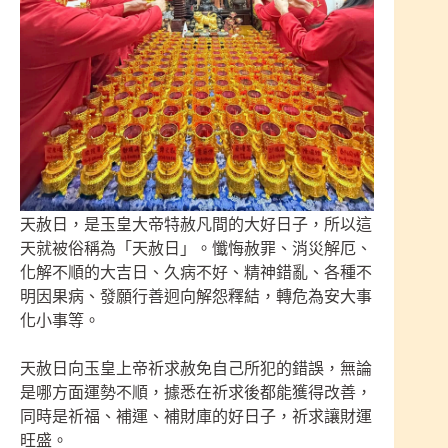
天赦日，是玉皇大帝特赦凡間的大好日子，所以這
天就被俗稱為「天赦日」。懺悔赦罪、消災解厄、
化解不順的大吉日、久病不好、精神錯亂、各種不
明因果病、發願行善迥向解怨釋結，轉危為安大事
化小事等。
天赦日向玉皇上帝祈求赦免自己所犯的錯誤，無論
是哪方面運勢不順，據悉在祈求後都能獲得改善，
同時是祈福、補運、補財庫的好日子，祈求讓財運
旺盛。