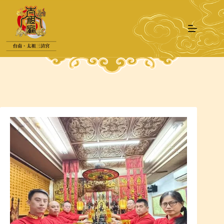
跳
至
主
要
內
容