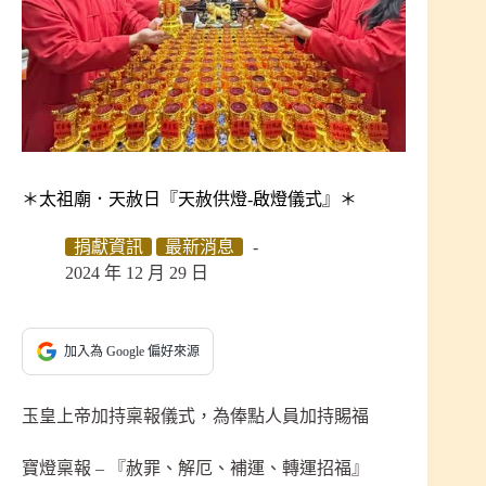
＊太祖廟．天赦日『天赦供燈-啟燈儀式』＊
捐獻資訊
最新消息
2024 年 12 月 29 日
加入為 Google 偏好來源
玉皇上帝加持稟報儀式，為俸點人員加持賜福
寶燈稟報 – 『赦罪、解厄、補運、轉運招福』