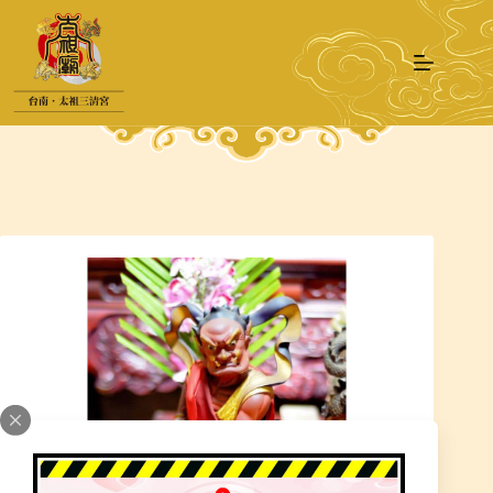
跳
至
主
要
內
容