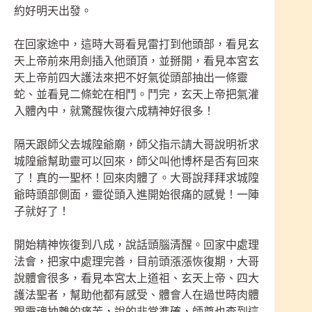
約好明天出發。
在回家途中，這時大哥看見雷打到他頭部，看見玄
天上帝前來用劍插入他頭頂，並掰開，看見本宮玄
天上帝前四大護法來把不好氣從頭部抽出一條靈
蛇、並看見二條蛇在相鬥。鬥完，玄天上帝把氣灌
入體內中，就驚醒恢復六成精神好很多！
隔天跟師父去城隍爺廟，師父指示請大哥說明祈求
城隍爺幫助靈可以回來，師父叫他博杯是否有回來
了！真的一聖杯！回來肉體了。大哥說拜拜求城隍
爺時頭部側面，靈從頭入進開始很痛的感覺！一陣
子就好了！
開始精神恢復到八成，說話頭腦清醒。回家中處理
法會，把家中處理完善，目前頭漲漲恢復期，大哥
說體會很多，看見本宮太上道祖、玄天上帝、四大
護法聖者，幫助他都有感受、體會人在過世時肉體
跟靈魂抽離的痛苦，說的非常準確，師尊也查到這