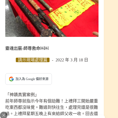
靈魂出竅-師尊救命￼￼
請示現場處理篇
2022 年 3 月 18 日
加入為 Google 偏好來源
「神蹟真實案例」
前年師尊就指示今年有個劫難！上禮拜三開始嚴重
吃東西都沒味覺。難過到快往生，處理完還是很難
過。上禮拜星期五晚上有來給師父收一收。回去還