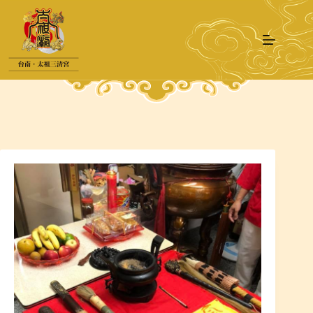
跳
至
主
要
內
容