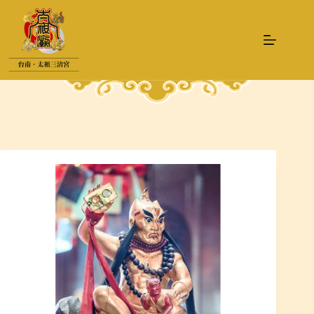
跳
至
主
要
內
容