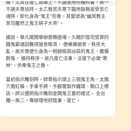
礎，尤其在度亡齋醮上，不論使用何種科書，無一
不請天尊加持。太乙救苦天尊下臨地獄救拔受苦亡
魂時，即化身為“鬼王”形象，其聖號為“幽冥教主
冥司靨然之鬼王硏孑大帝”。
據說，舉凡陽間舉辦齋醮道場，久睏於陰司受罪的
餓鬼窮魂因難得施食賑濟， 便蜂擁搶食，秩序大
亂，故天尊便化身為一相貌極其凶惡的鬼王，震懾
群鬼， 維持秩序。故凡度亡法事，法壇下必建“寒
林”，供奉鬼王之像。
當初指示雕刻時，師尊指示頭上三個鬼王角、太陽
穴需紅橫、手拿手銬、手腳需製作鐵環、胸口上標
誌。師父遵照指示雕刻金闕鬼王要的樣式。 全台
獨一無二。專辦理地府陰事、度亡。