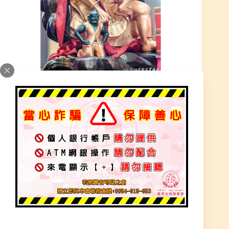
金闕鬼王
神明聖記
2021 年 12 月 3 日
加入為 Google 偏好來源
「金闕鬼王」：獨一 無二 聖尊法像
太乙救苦天尊為神霄九宸上帝之一，在道門中具有
崇高的地位，由於他大聖大慈，大悲大願，尋聲赴
感，救苦救難，故而在信徒心目中有深厚的信仰基