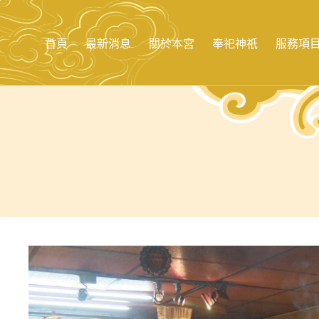
跳
至
主
首頁
最新消息
關於本宮
奉祀神祇
服務項
要
內
容