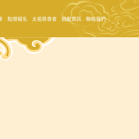
享
點燈報名
太袓慈善會
捐獻資訊
聯絡我們