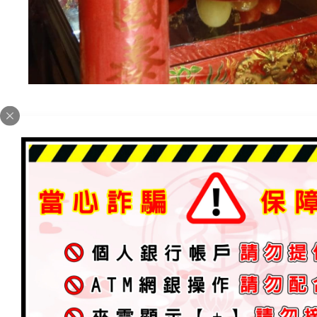
邀請師父—詳細勘輿
經典善文
2022 年 3 月 22 日
加入為 Google 偏好來源
【陽宅堪輿·居家風水·安神位·店面加持·公司勘察·祖墳】
師父【先天法】由三清道祖所傳法，先天靈感、感應、靈
祖師尊不同的法事、符法去化解、道法千萬種破解，加持
佑。