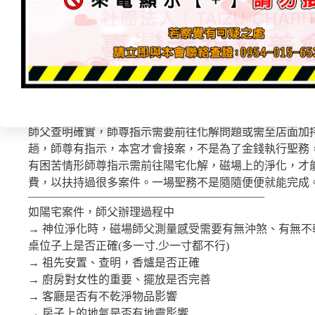
—————————————————————
一命二運三風水，先天命註定，後天運轉變，風水改三界
過本宮。想請師父直接至家中看風水、神位淨化、磁場淨
查、祖先安置….等。沒來請示敬拜師尊是無法直接受案件
—————————————————————
※案件程序是→需到本宮參拜師尊表示尊重→請示師父→
化解、加持
請示師父時，如不是那麼嚴重情況會開符並化解磁場中的
師父查明確實，師尊指示需要前往化解問題或需至店面加
趟，師尊有指示，本宮才會接案，不是為了金錢執行聖務
有困苦情形師尊指示需前往陽宅化解，磁場上的淨化，才
費，以扶持過很多案件。一場聖務不是隨隨便便就能完成
—————————————————————
如陽宅案件，師父辦理過程中
→ 神位淨化時，磁場師父測量感受需要有無沖煞、有無
桌位子上是否正確(多一寸.少一寸都不行)
→ 祖先安置、查明，香爐是否正確
→ 廚房對女性的重要、擺放是否完善
→ 客廳是否有不乾淨物品影響
→ 房子上的地氣是否有地靈影響