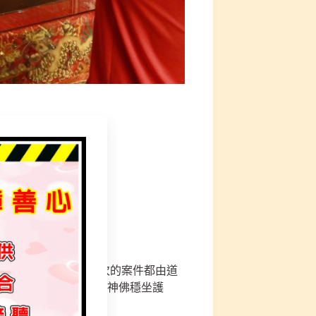
通 、萬法、磁場，每次的案件都由道
興旺、轉運風水、主家神佛穩坐護