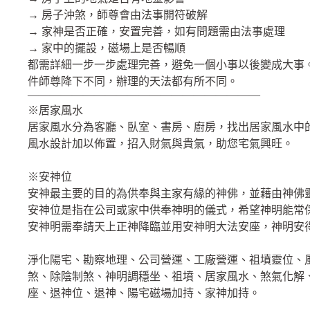
→ 房子沖煞，師尊會由法事開符破解
→ 家神是否正確，安置完善，如有問題需由法事處理
→ 家中的擺設，磁場上是否暢順
都需詳細一步一步處理完善，避免一個小事以後變成大事。
件師尊降下不同，辦理的天法都有所不同。
—————————————————————
※居家風水
居家風水分為客廳、臥室、書房、廚房，找出居家風水中
風水設計加以佈置，招入財氣與貴氣，助您宅氣興旺。
※安神位
安神最主要的目的為供奉與主家有緣的神佛，並藉由神佛
安神位是指在公司或家中供奉神明的儀式，希望神明能常
安神明需奉請天上正神降臨並用安神明大法安座，神明安
淨化陽宅、勘察地理、公司營運、工廠營運、祖墳靈位、
煞、除陰制煞、神明調穩坐、祖墳、居家風水、煞氣化解
座、退神位、退神、陽宅磁場加持、家神加持。