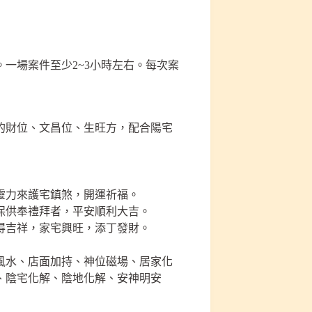
一場案件至少2~3小時左右。每次案
的財位、文昌位、生旺方，配合陽宅
靈力來護宅鎮煞，開運祈福。
保供奉禮拜者，平安順利大吉。
得吉祥，家宅興旺，添丁發財。
風水、店面加持、神位磁場、居家化
、陰宅化解、陰地化解、安神明安