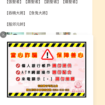
【張聖者】【蕭聖者】【劉聖者】【連聖者】
【吞精大將】【食鬼大將】
【殷郊元帥】
為三十六天將之一員
也是太歲星君之首(甲子年)