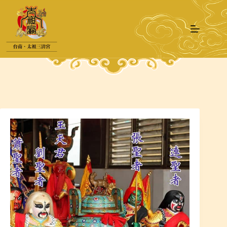
跳
至
主
要
內
容