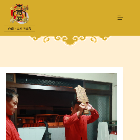
跳
至
主
要
內
容