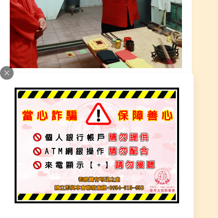
辛丑年3月18日．台南-陽宅磁場淨化
出勤勘查處理篇
2022 年 3 月 21 日
加入為 Google 偏好來源
因家運不順遂，邀請師父前往陽宅中做淨化。師父
前來神位退神法事，神位門口有沖煞，師父開符鎮
煞氣。