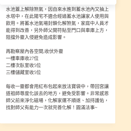
一樓車庫下有蓄水池，不宜再使用，師父開符貼在
水池蓋上解除煞氣，因自來水進到蓄水池內又抽上
水塔中，在此陽宅不適合經過蓄水池讓家人使用與
飲用。將蓄水池氣場封鎖化解煞氣，家庭中人員才
能得到改善，另外師父開符貼至門口與車庫上方，
阻擋外靈入侵避免造成影響。
再勘察屋內各空間,收伏外靈
一樓車庫收27位
二樓次臥室收5位
三樓儲藏室收5位
每收一靈都會用紅布包起來放法寶袋中，帶回宮讓
道祖師尊度化該去的地方，避免受影響。非常感恩
師父前來淨化磁場，化解家運不順遂、加持護佑，
找對師父有能力一次就完善化解！圓滿法事~