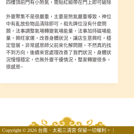
四樓頂前門有小煞氣，需貼紅緞帶在門上即可破除
外靈聚集不是很嚴重，主要是煞氣嚴重導致，神位
中有亂放些物品清除即可，祖先牌位沒有什麼問
題，法事調整氣場轉變氣場能量，法事加持磁場能
量，興旺家運，改善身體狀況，讓店生意興旺，穩
定發展，非常感恩師父前來化解問題，不然真的找
不到方向，後續來宮處理改善了我們狀況，身體狀
況慢慢穩定，也無外靈干擾情況，整家轉變很多，
很感恩~
Copyright © 2026 台南．太袓三清宮 保留一切權利。｜