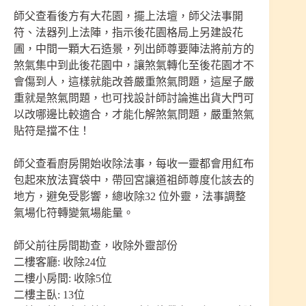
師父查看後方有大花園，擺上法壇，師父法事開
符、法器列上法陣，指示後花園格局上另建設花
圃，中間一顆大石造景，列出師尊要陣法將前方的
煞氣集中到此後花園中，讓煞氣轉化至後花園才不
會傷到人，這樣就能改善嚴重煞氣問題，這屋子嚴
重就是煞氣問題，也可找設計師討論進出貨大門可
以改哪邊比較適合，才能化解煞氣問題，嚴重煞氣
貼符是擋不住！
師父查看廚房開始收除法事，每收一靈都會用紅布
包起來放法寶袋中，帶回宮讓道祖師尊度化該去的
地方，避免受影響，總收除32 位外靈，法事調整
氣場化符轉變氣場能量。
師父前往房間勘查，收除外靈部份
二樓客廳: 收除24位
二樓小房間: 收除5位
二樓主臥: 13位