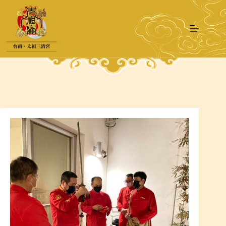
跳
至
主
要
內
容