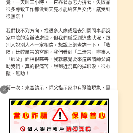
覺，一天睡三小時，一直靠著意志力撐著，失敗品
很多導致工作都做到天亮才能給客戶交代，感受到
很無奈！
我們找不到方向，找很多大廟或是去別間問事都說
家中陰的沒辦法處理，但我們感受到這些狀況，跟
別人說別人不一定相信，想說上網查詢一下，「收
陰」比較厲害的宮廟，我們看到「三清宮」辦事人
「師父」面相很慈善，我就感覺要來這邊請師父幫
助我們，真的很痛苦，說到近況真的掉眼淚，很心
酸、無助！
第一次：來宮請示，師父指示家中有聚陰現象，需
要前往陽宅收除才能解決根源問題，身上的陰氣收
除就會比較好，要在多來幾次處理身體狀況，夫妻
兩被干擾到精神很差，臉色很不好，快崩潰！
第二次：師父感謝您幫助，我們有比較好睡，師父
指示身上陰氣有收除掉，目前剩家中陰的聚集要去