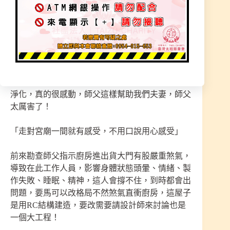
處理才能化解，開符醫治元神、精神、身體狀態，
收一收身上陰氣，慢慢的就能恢復！
第三次：師父非常感謝您，我們好很多，精神氣
色、身體狀況、無形的也減少干擾，製作麵包時也
比較順，讓我感受很深，也很好睡，非常非常感謝
師父幫忙，我們希望您們盡快安排時間到我家處理
淨化，真的很感動，師父這樣幫助我們夫妻，師父
太厲害了！
「走對宮廟一間就有感受，不用口說用心感受」
前來勘查師父指示廚房進出貨大門有股嚴重煞氣，
導致在此工作人員，影響身體狀態頭暈、情緒、製
作失敗、睡眠、精神，這人會撐不住，到時都會出
問題，要馬可以改格局不然煞氣直衝廚房，這屋子
是用RC結構建造，要改需要請設計師來討論也是
一個大工程！