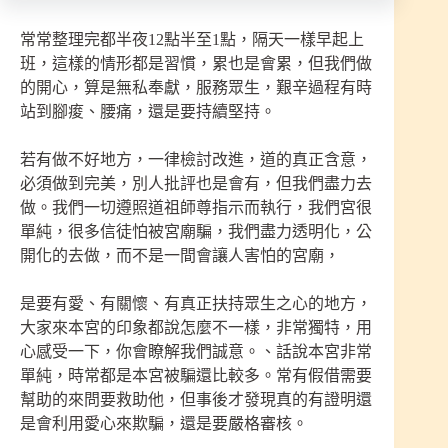
常常整理完都半夜12點半至1點，隔天一樣早起上
班，這樣的情形都是習慣，累也是會累，但我們做
的開心，算是無私奉獻，服務眾生，艱辛過程有時
站到腳痠、腰痛，還是要持續堅持。
若有做不好地方，一律檢討改進，道的真正含意，
必須做到完美，別人批評也是會有，但我們盡力去
做。我們一切遵照道祖師尊指示而執行，我們宮很
單純，很多信徒怕被宮廟騙，我們盡力透明化，公
開化的去做，而不是一間會讓人害怕的宮廟，
是要有愛、有關懷、有真正扶持眾生之心的地方，
大家來本宮的印象都說怎麼不一樣，非常獨特，用
心感受一下，你會瞭解我們誠意。、話說本宮非常
單純，時常都是本宮被騙還比較多。常有假借需要
幫助的來問要救助他，但事後才發現真的有證明還
是會利用愛心來欺騙，還是要嚴格審核。