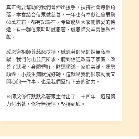
真正需要幫助的我們會伸出援手，扶持社會每個角
落。本宮結合信眾做慈善，一年也有奉獻社會弱勢
60萬左右。都有記錄在、希望能與大家關懷愛的傳
遞。有一群信眾時時感恩著，感恩師父辛勞無私奉
獻。
感恩道祖師尊慈悲扶持，感恩著師兄師姐無私奉
獻，我們付出並無所求，聽到信徒改善了家庭、改
善了狀況、身體轉好、財運順遂、家庭美滿、運勢
順遂、小孩生病狀況好轉，這就是我們很感動而又
開心的一件事。也是我們堅持下去的動力。
※師父修行默默為著眾生付出了二十四年！還是努
力付出著，修行無捷徑，堅持到底。