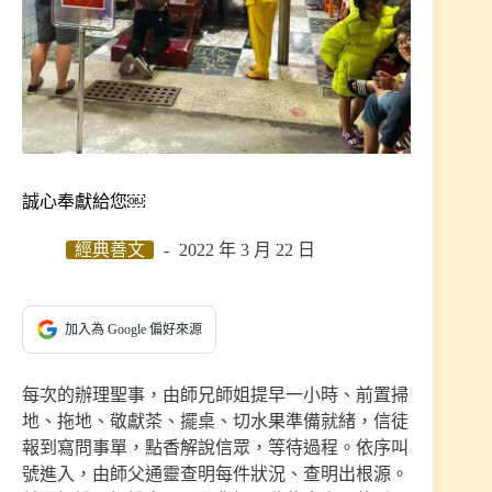
誠心奉獻給您￼
經典善文
2022 年 3 月 22 日
加入為 Google 偏好來源
每次的辦理聖事，由師兄師姐提早一小時、前置掃
地、拖地、敬獻茶、擺桌、切水果準備就緒，信徒
報到寫問事單，點香解說信眾，等待過程。依序叫
號進入，由師父通靈查明每件狀況、查明出根源。