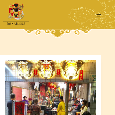
跳
至
主
要
內
容