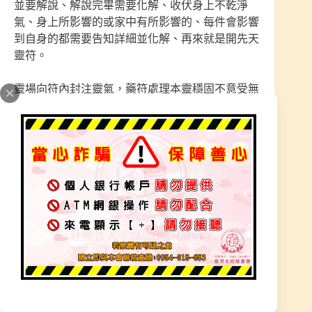
並要解說、解說完畢需要化解、收伏身上不乾淨
氣、身上所影響的或家中有所影響的、每件會影響
到自身的都需要告知詳細並化解、再來就是開先天
靈符。
靈場向符內封注靈氣，藥符處理本靈穩固不意受無
形氣與靈影響，並加持身體上的問題，一切師尊詳
細一步一步排解，這樣才能完善根治，運才會開並
未來的路才能走得穩更順遂。
【詳細查明–抽絲剝繭–化解此事–靈符醫治–加持開
運】
等待是值得的，師尊看待每位都非常用心。每位請
示完，師兄姐都會再詳細解說，告知清楚師父每項
的符令作用如何。辦理聖事結束，師兄師姐必須掃
地、拖地、擦神桌、洗廁所、桌子收拾、聖尊的清
潔，每位師兄姊站都4~5小時不能坐、沒休息時
間，必須完成聖務。