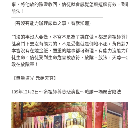
事，將他放的陰靈收回，信徒就會感覺怎麼這麼有效，到
陰法！
————————————————————
｛有沒有能力辦理嚴重之事，看就知道｝
鬥法的事沒人要做，本宮不是為了錢在做。都是道祖師尊
乩身鬥下去沒有能力的，不是受傷就是倒地不起，背負對
本宮沒有在燒金紙，嚴重的陰事都可辦理。有能力沒能力
徒生命。信徒受到生命危害被放符、放陰、放法，天尊一
敢在放陰靈！
【無量道光 元始天尊】
109年12月2日～道祖師尊慈悲濟世～戰勝一場厲害陰法