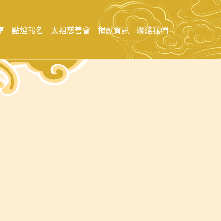
享
點燈報名
太袓慈善會
捐獻資訊
聯絡我們