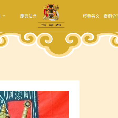
目
慶典法會
經典善文
案例分