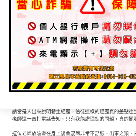
戰，法滿厲害的！當天「上天師尊」降下處理法事，特別
神，被封在龍甕、香爐內，陰兵陰將被收除17位靈！
「對方老師」
到目前已無在放陰靈來、也沒打電話來詢問，隔幾天來買
臉上兩個眼睛很腫，這位老師還拿便當給信徒吃，信徒不
天病懨懨（無精打采）信徒拿師父開的淨符水、給狗狗噴
（原來吃的東西也放陰法進去）
正常每禮拜星期四「對方老師信徒」會聚會，星期五會辦事
收除對方放的陰靈後，到現在幾個禮拜過去都沒信徒來！
上都被破除，信徒不知而散，這位老師家沒在上班都是靠
對方道場中在操作的（陰神）已被收除封在本宮。避免危
請當是人出來說明發生經歷，信徒這樣的經歷真的差點往
老師還一直打電話告知、只有我能處理您的問題，真的擺
這位老師放陰靈在身上後會感到非常不舒服、出事之類，