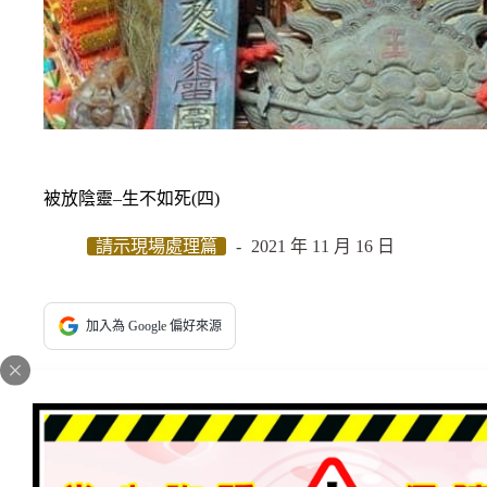
被放陰靈–生不如死(四)
請示現場處理篇
2021 年 11 月 16 日
加入為 Google 偏好來源
嘉義女信徒，11月19日，道祖天尊降下、法事收除，破
整龐要來跟道祖師尊戰，法滿厲害的！當天「上天師尊」
鞭」收除二位厲害陰神，被封在龍甕、香爐內，陰兵陰將被收
日，道祖天尊降下、法事收除，破除陰法「對方信徒跑光