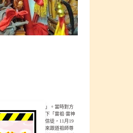
除陰法「對方信徒跑光光」。當時對方
降下處理法事，特別請下「雷祖·雷神
除17位靈！嘉義女信徒，11月19
光」。當時對方整龐要來跟道祖師尊