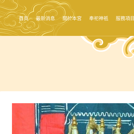
跳
至
主
首頁
最新消息
關於本宮
奉祀神祇
服務項
要
內
容