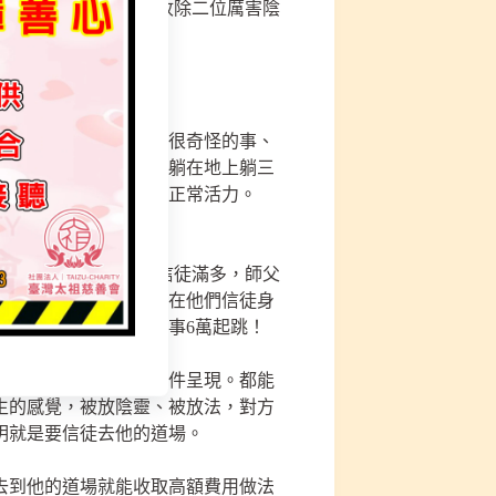
請下「雷祖·雷神鞭」收除二位厲害陰
檳榔時都不敢正眼看，很奇怪的事、
敢吃給狗狗吃後，狗狗躺在地上躺三
一噴，沒多久就好了、正常活力。
，少說都有7-8台車信徒滿多，師父
感覺這位老師放的陰法在他們信徒身
這些在生活，辦一場法事6萬起跳！
害到人民，這次真實案件呈現。都能
生的感覺，被放陰靈、被放法，對方
明就是要信徒去他的道場。
去到他的道場就能收取高額費用做法