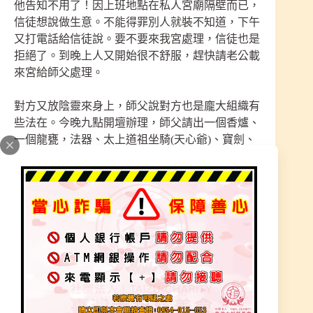
他告知不用了！因上班地點在私人宮廟隔壁而已，
信徒想說做生意。不能得罪別人就裝不知道，下午
又打電話給信徒說。要不要來我宮處理，信徒也是
拒絕了。到晚上人又開始很不舒服，趕快請老公載
來宮給師父處理。
對方又放陰靈來身上，師父說對方也是龐大組織有
些法在。今晚九點開壇辦理，師父請出一個香爐、
一個龍甕，法器、太上道祖坐騎(天心爺)、寶劍、
法繩，師父站著等待天尊–神的降臨。神明到來開
法時師父就到本宮樓上，請下雷聲普化大天尊(雷
神鞭)與道德天尊(道祖奏版)下樓辦理法事。天法稟
奏後，上天神來辦理法事，師父拿起『雷神鞭』直
接收掉。
組織裡的陰神、師父收除抓在手中，放入龍甕中、
符壓著用紅布包起來畫上符、封鎖著，師父在拿起
『雷神鞭』另一位陰神、收除抓在手中，放入香爐
內符壓著、用紅布包起來畫上符封鎖著。二位陰神