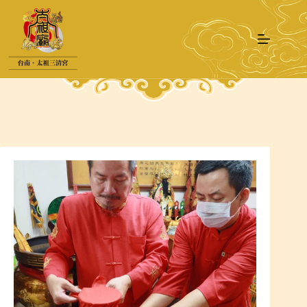
跳
至
主
要
內
容