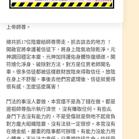
是有法力滿厲害的、帶領兵將要來跟道祖師尊戰輸
贏。師尊查明有證據危害到人民才會天法收除封閉
著。其餘師父法事開始收除對方的陰兵陰將，玄天
上帝師尊。
總共抓17位陰靈給師尊帶走，抓去該去的地方 ！
開啟官將傘護著信徒下，將身上陰氣收除乾淨。元
神調回穩定本靈、元神加持護佑身體恢復順遂。開
符燒化淨身、破除對方法，對方是位男老師開名
車。很多信徒都被這樣斂財放陰來得取信任，放陰
在身上不舒服。事後去他們宮處理後、信徒就覺得
很有感、怎麼這麼厲害！
鬥法的事沒人要做，本宮還不是為了錢在做。都是
道祖師尊指示執行濟世 ，沒有賺取任何。有些乩
身鬥下去沒有能力的，不是受傷就是倒地不起背負
對方龐大組織陰靈、沒有法就一定很慘。本宮沒有
在燒金紙，嚴重的陰事都可辦理。有能力沒能力用
心體會，不比法力高低、只重視信徒生命。信徒受