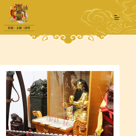
跳
至
主
要
內
容