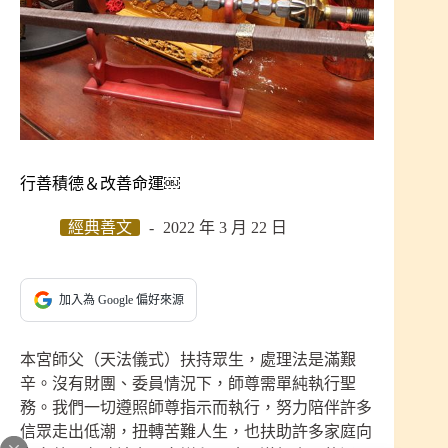
行善積德＆改善命運￼
經典善文
2022 年 3 月 22 日
加入為 Google 偏好來源
本宮師父（天法儀式）扶持眾生，處理法是滿艱
辛。沒有財團、委員情況下，師尊需單純執行聖
務。我們一切遵照師尊指示而執行，努力陪伴許多
信眾走出低潮，扭轉苦難人生，也扶助許多家庭向