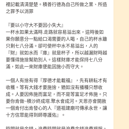
裡記載清清楚楚。積善行德為自己所做之業、所造
之罪予以消罪
『要以小守大不要因小失大』
一杯水如果太滿時.走路就容易溢出來，這時後如
果你願意分一點給口渴需要的人喝，自己的杯水雖
只剩七八分滿。卻可使杯中水不易溢出，人的
『財』就如水而『庫』就是杯子，所以越漏財時越
要懂得施捨幫助別人。這樣財庫才能保持七八分
滿，如此一來財庫便能因施小而守大。
一個人有捨有得『厚德才能載福』，先有耕耘才有
收穫。等有大錢才要施捨，猶如沒有播種只想收
成。人要因佈施而富足，而不是等富足才佈施。只
要你肯做~積沙終成塔.聚水會成河。天恩亦會開赦
一個肯付出肯發心的人『道祖建廟可傳承永世，讓
十方信眾能得到師尊護佑』。
時間就是金錢，浪費時間就是浪費金錢浪費福報。