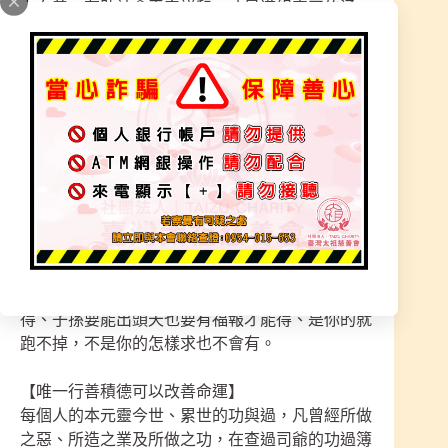
上向善，有助社會平安祥和，才是道組真正的涵
義。只能齊心齊力，一步一腳印共創三清宮，真誠
的執行， 永恆堅持實實在在的幫助，沒有要求回
報，只要有顆感恩師尊的心就足夠。
※【 募款法器】
本宮太祖屬於高階古神，萬法破解萬事。一神一
法、專職天法化解。天降神靈，需要各職法器，來
處理每件眾生之事。師尊法器有利眾生之聖事。
※【 募款是個平台】
讓十方大德自由發心植福田，有智慧就懂得果報、
前世今生、祈福不如造福、能做官也要有福報才能
得、子孫要能出頭天也要有福報才能得、是你的就
跑不掉，不是你的怎樣求也不會有。
【唯一行善積德可以改善命運】
每個人的本元靈今世、累世的功與過，凡曾經所做
之惡、所造之業及所做之功，在查過司爺的功過簿