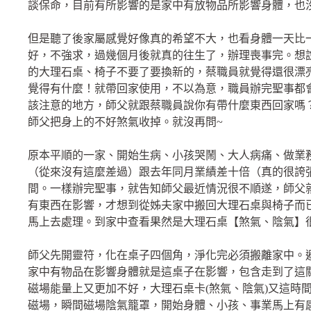
談保命，目前有所影響的是家中有放物品所影響身體，也
但是聽了後家屬感覺好像真的希望不大，也看身體一天比
好，不強求，過幾個月後就真的往生了，辦理喪事完。想
的大理石桌、椅子不要了要換新的，蔡職員就覺得還很漂
覺得有什麼！就帶回家使用，不以為意，職員辦完聖事都
該注意的地方，師父就跟蔡職員說你有帶什麼東西回家嗎
師父把身上的不好煞氣收掉。就沒再問~
原本平順的一家、開始生病、小孩哭鬧、大人病痛、做業
（從來沒有這麼差過）跟去年同月業績差十倍（真的很誇
間。一樣辦完聖事，就告知師父最近情況很不順遂，師父
有東西在影響，才想到從姊夫家中搬回大理石桌與椅子而
馬上去處理。到家中查看果然是大理石桌【煞氣、陰氣】
師父先開靈符，化在桌子四個角，淨化完必須搬離家中。
家中有物品在影響身體就是這桌子在影響，包含走到了這
磁場能量上又更加不好，大理石桌卡(煞氣、陰氣)又這時
磁場，瞬間磁場陰氣籠罩，開始身體、小孩、事業馬上有