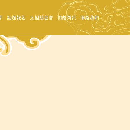
享
點燈報名
太袓慈善會
捐獻資訊
聯絡我們