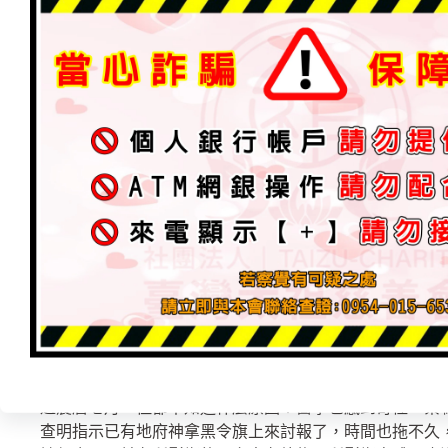
石桌卡陰氣
請示現場處理篇
2022 年 3 月 18 日
加入為 Google 偏好來源
蔡職員親友-姊夫才四十多歲，因身體因素不舒服(醫院檢
有去別間請示神明，神明指示農曆七月要去住廟裡才能度
過農曆七月。但都不知道什麼原因！醫學也感到奇怪。蔡
查明指示已有地府神拿黑令旗上來討報了，時間也拖不久