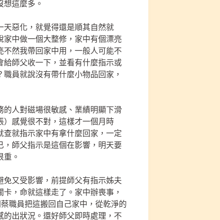
沒想這麼多。
一天惡化，就覺得還是順其自然就
說家中做一個大整修，家中有個漂亮
亮不然我帶回家中用，一般人可能不
會給師父收一下，並看有什麼指示或
？職員就說沒有帶什麼小物品回家，
務的人對磁場很敏感、業績明顯下滑
張）感覺很不對，這樣才一個月時
就查就指示家中有拿什麼回家，一定
已，師父指示是這個在影響，明天要
很重。
避免又受影響，前提師父有指示姊夫
關卡，命就這樣走了。家中辦喪事，
間蔡職員把這搬回自己家中，從乾淨的
感的出狀況。還好師父即時處理，不