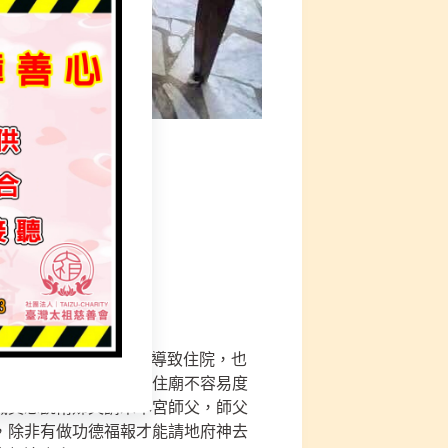
查無病因)越來越嚴重，導致住院，也
過關卡，也是聽指示去住廟不容易度
職員想說幫姊夫請示本宮師父，師父
，除非有做功德福報才能請地府神去