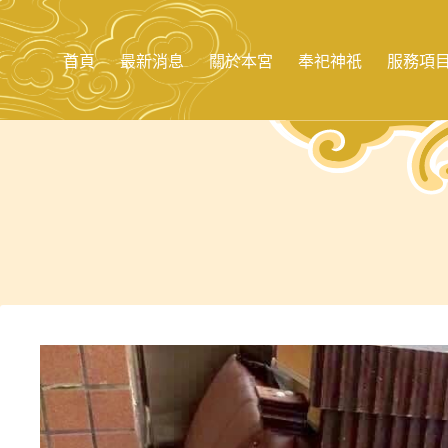
跳
至
主
首頁
最新消息
關於本宮
奉祀神祇
服務項
要
內
容