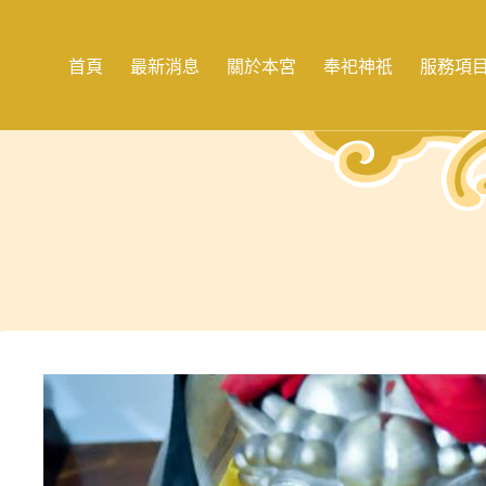
跳
至
主
首頁
最新消息
關於本宮
奉祀神祇
服務項
要
內
容