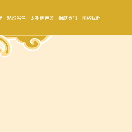
享
點燈報名
太袓慈善會
捐獻資訊
聯絡我們