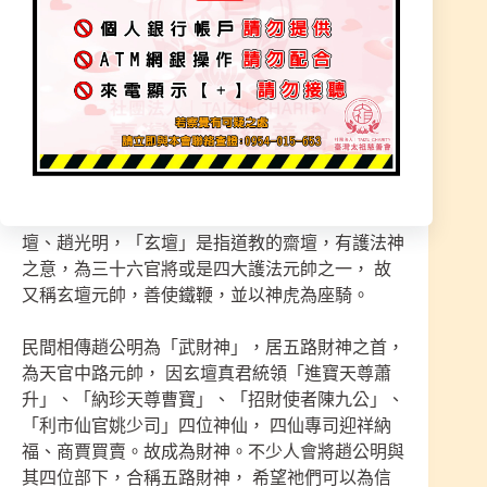
財神師尊指示要雕刻五色金虎爺(金木水火土)，令
牌也是指示特製， 創造獨特風格，來本宮時誠心
參拜，祈求財運、運勢、轉運，都能得到保佑，
前方有功德箱，可隨喜植福轉化福運，會更有感
受，有拾有得～ 「財神爺賜財賜寶」
【武財神 : 趙公明由來】 玄壇真君，全稱金龍如意
正一龍虎玄壇真君，道教神祇，相傳姓趙，名朗，
一名昶，字公明，以字行， 也有人稱其為趙玄
壇、趙光明，「玄壇」是指道教的齋壇，有護法神
之意，為三十六官將或是四大護法元帥之一， 故
又稱玄壇元帥，善使鐵鞭，並以神虎為座騎。
民間相傳趙公明為「武財神」，居五路財神之首，
為天官中路元帥， 因玄壇真君統領「進寶天尊蕭
升」、「納珍天尊曹寶」、「招財使者陳九公」、
「利市仙官姚少司」四位神仙， 四仙專司迎祥納
福、商賈買賣。故成為財神。不少人會將趙公明與
其四位部下，合稱五路財神， 希望祂們可以為信