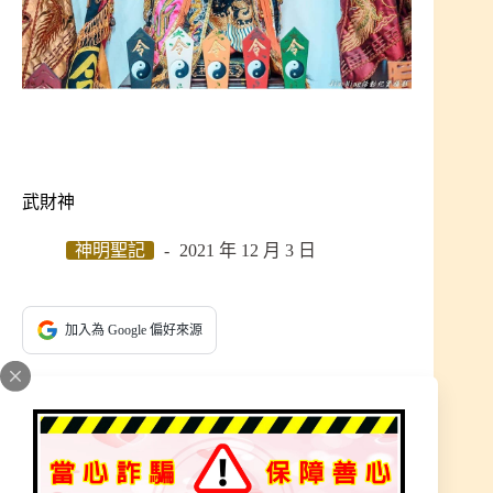
武財神
神明聖記
2021 年 12 月 3 日
加入為 Google 偏好來源
三清宮 武財神 於民國一零八年二月四日(農曆一零
七年正月30)舉行安座 開光儀式。
職務掌職輪替，護佑信眾財運亨通，當時雕刻時武