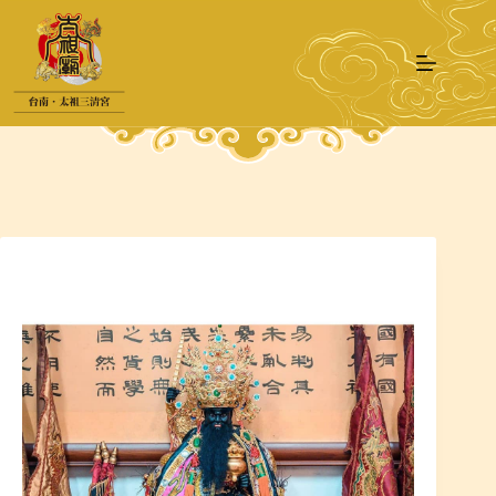
跳
至
主
要
內
容