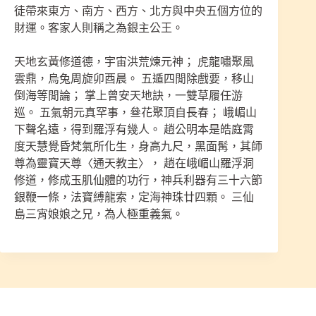
徒帶來東方、南方、西方、北方與中央五個方位的
財運。客家人則稱之為銀主公王。
天地玄黃修道德，宇宙洪荒煉元神； 虎龍嘯聚風
雲鼎，烏兔周旋卯酉晨。 五遁四閒除戲要，移山
倒海等閒論； 掌上曾安天地訣，一雙草履任游
巡。 五氣朝元真罕事，叄花聚頂自長春； 峨嵋山
下聲名遠，得到羅浮有幾人。 趙公明本是皓庭霄
度天慧覺昏梵氣所化生，身高九尺，黑面髯，其師
尊為靈寶天尊〈通天教主〉， 趙在峨嵋山羅浮洞
修道，修成玉肌仙體的功行，神兵利器有三十六節
銀鞭一條，法寶縛龍索，定海神珠廿四顆。 三仙
島三宵娘娘之兄，為人極重義氣。