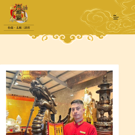
跳
至
主
要
內
容