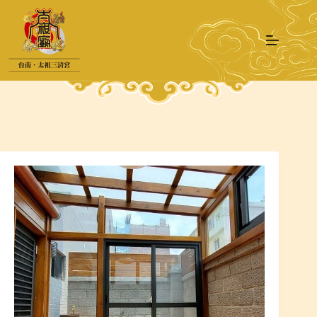
跳
至
主
要
內
容