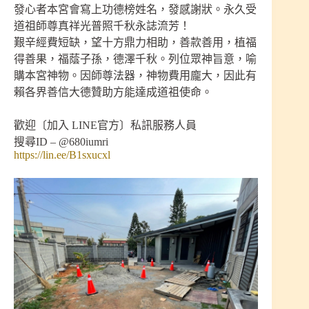
發心者本宮會寫上功德榜姓名，發感謝狀。永久受
道祖師尊真祥光普照千秋永誌流芳！
艱辛經費短缺，望十方鼎力相助，善款善用，植福
得善果，福蔭子孫，德澤千秋。列位眾神旨意，喻
購本宮神物。因師尊法器，神物費用龐大，因此有
賴各界善信大德贊助方能達成道祖使命。
歡迎〔加入 LINE官方〕私訊服務人員
搜尋ID – @680iumri
https://lin.ee/B1sxucxl