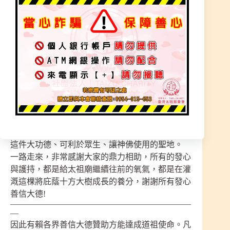
可登記父母親名，祈身康體泰
可登記小孩子名，祈智慧通竅
可登記公司行號，祈財源廣進
可登記往生者名，祈冥福極樂
行功立德，助道興道。
廣植福田，永傳於世永受道祖恩光庇護~
建造『元始天王 道場』，為了道祖師尊與信眾可
感受道場莊嚴，讓〔太祖廟〕感受非常棒的磁場，
花費非常多精神在建道場這項任務，完成艱辛聖業
這件大功德、可利於眾生、讓神佛使用的聖地。
一路走來，非常感謝大家的鼎力相助，所有的發心
與護持，都是給太祖廟繼續往前的氧氣，都是在灌
溉這棵將庇蔭十方大樹成長的養分，謝謝所有發心
善信大德!
——————————————————————
—
因此有賴各界善信大德贊助方能達成道祖使命。凡