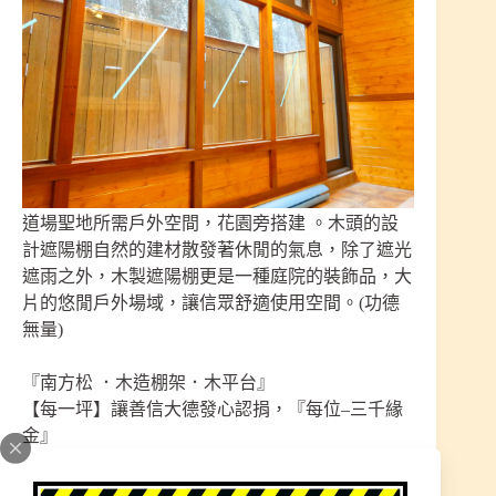
道場聖地所需戶外空間，花園旁搭建 。木頭的設
計遮陽棚自然的建材散發著休閒的氣息，除了遮光
遮雨之外，木製遮陽棚更是一種庭院的裝飾品，大
片的悠閒戶外場域，讓信眾舒適使用空間。(功德
無量)
『南方松 ．木造棚架．木平台』
【每一坪】讓善信大德發心認捐，『每位–三千緣
金』
道場讓信眾舒適使用空間，行功立德，助道興道，
廣植福田