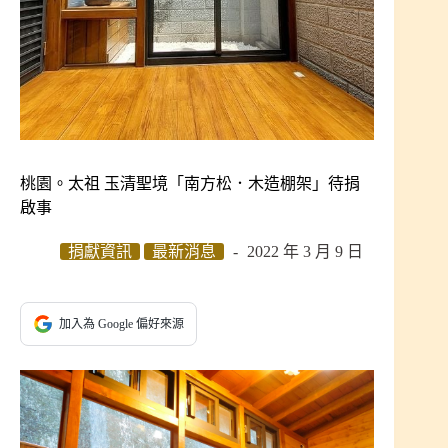
桃園。太祖 玉清聖境「南方松．木造棚架」待捐
啟事
捐獻資訊
最新消息
2022 年 3 月 9 日
加入為 Google 偏好來源