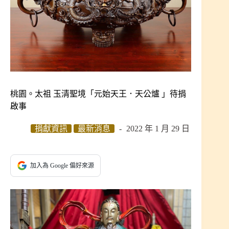
桃園。太祖 玉清聖境「元始天王．天公爐 」待捐
啟事
捐獻資訊
最新消息
2022 年 1 月 29 日
加入為 Google 偏好來源