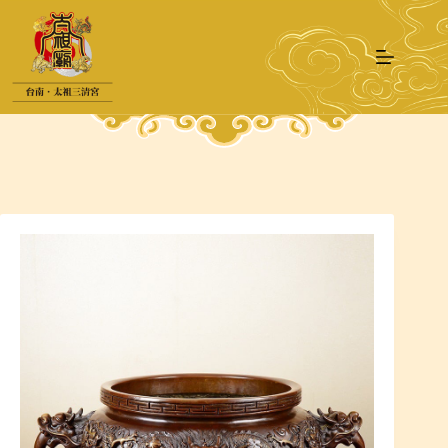
跳
至
主
要
內
容