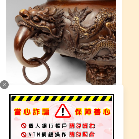
元始天王 大師尊 降旨 道場需安置在玄天上帝金尊
前 『天公爐』，天公爐代表玉皇上帝，是至高無
上的神祇，眾神的主宰。
香爐內煙霧騰起，就如同人的心意上達神靈，人對
於神靈的信仰建構在靈力的交感期待，人神之間經
由香火儀式緊密地聯繫起來。香火儀式中，香爐是