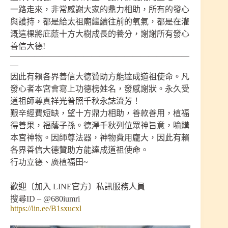
一路走來，非常感謝大家的鼎力相助，所有的發心
與護持，都是給太祖廟繼續往前的氧氣，都是在灌
溉這棵將庇蔭十方大樹成長的養分，謝謝所有發心
善信大德!
——————————————————————
—
因此有賴各界善信大德贊助方能達成道祖使命。凡
發心者本宮會寫上功德榜姓名，發感謝狀。永久受
道祖師尊真祥光普照千秋永誌流芳！
艱辛經費短缺，望十方鼎力相助，善款善用，植福
得善果，福蔭子孫。德澤千秋列位眾神旨意，喻購
本宮神物。因師尊法器，神物費用龐大，因此有賴
各界善信大德贊助方能達成道祖使命。
行功立德、廣植福田~
歡迎〔加入 LINE官方〕私訊服務人員
搜尋ID – @680iumri
https://lin.ee/B1sxucxl