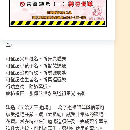
不可或缺的用具。香爐安置在神像前的重要位置，
常伴隨廟宇、神靈力量強弱的展現。
『元始天王．天公爐 ．寬70公分 』精緻銅雕，
【緣金 三十萬】銅雕–天公爐
｛讓60位｝ 善信大德發心認捐，『每位–五千緣
金』
可登記父母親名，祈身康體泰
可登記小孩子名，祈智慧通竅
可登記公司行號，祈財源廣進
可登記往生者名，祈冥福極樂
行功立德，助道興道。
廣植福田，永傳於世永受道祖恩光庇護~
建造『元始天王 道場』，為了道祖師尊與信眾可
感受道場莊嚴，讓〔太祖廟〕感受非常棒的磁場，
花費非常多精神在建道場這項任務，完成艱辛聖業
這件大功德、可利於眾生、讓神佛使用的聖地。