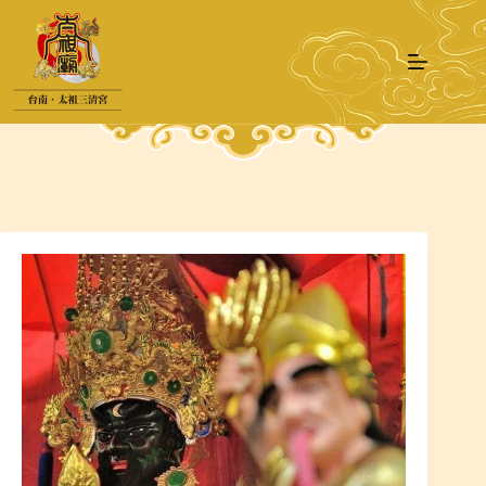
跳
至
主
要
內
容