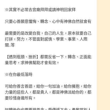
※其實不必常去宮廟拜拜或請神明回家拜
只要心善願意懺悔、轉念、心中有神佛自然就會有
最需要的是改變自我，自己的人生，原本就要自己
打拼，努力，不管面對感情、學業、事業、人際
關..等
【遇到瓶頸、挫折】都需反省一下，轉念、正面能
量思考，求神佛幫助才會有效。
※在你最低落時
可給你善言善語，給你一句加油，給你擁抱，給你
力量的這些人，都是貴人，都是神佛派給你的，都
要珍惜身邊所有。
好轉後你也需要把善念、愛傳遞下去，勇敢當別人