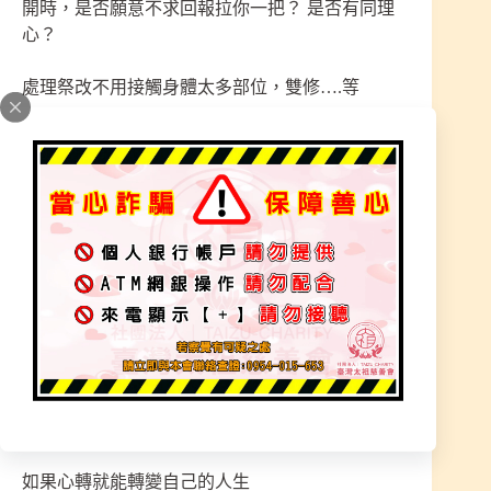
開時，是否願意不求回報拉你一把？ 是否有同理
心？
處理祭改不用接觸身體太多部位，雙修….等
【男女有別，需保持距離】
※通靈者遇到誠心想得到幫助
【不管身份地位，都是一視同仁】
並非富有的我就幫你多一點，貧就隨便
※其實真正能幫助的是自我
需問是否有懺悔之心、反省、改過、轉念、正面思
考
如果心轉就能轉變自己的人生