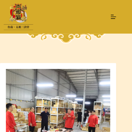
跳
至
主
要
內
容