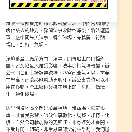
陣〞。拿著法器進入房間內收除聚集的外靈，共收
除16位外靈。
每收一位都會用紅布包起來放口袋，帶回宮讓師尊
度化該去的地方，房間法事收除乾淨後。將法壇擺
置工廠中間先天法事，轉化磁場、旁牆開上符貼上
轉化、加持、氣場。
法壇移至工廠前方門口法事，開符貼上門口擋外
靈、避免陰氣入侵受影響，法事加持氣場轉變，辦
公室門口貼上符調整磁場，本宮虎爺氣可以，需要
在墊高，虎爺必能幫助更興旺，辦公桌方位可以不
用在移動。全工廠師父擺在地上的〝符陣〞做燒
化，轉化磁場。
因早期這地區全都是墳墓場地、殯葬場、陰氣很
重，才會受影響，師父法事轉化、調整、加持、化
解，自然公司就能做的更興旺、本身運勢才會開、
不受封閉、阻礙，非常感恩師父前來幫助，我們辦