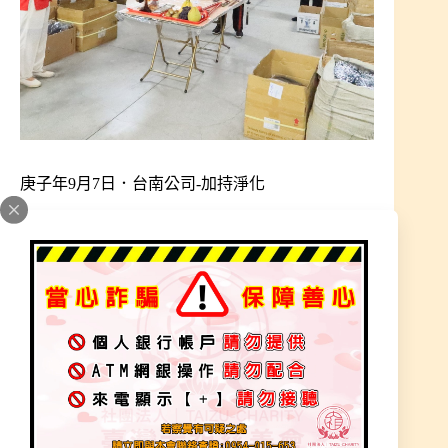
庚子年9月7日．台南公司-加持淨化
出勤勘查處理篇
2022 年 3 月 16 日
加入為 Google 偏好來源
因業績無法成長，工廠磁場不好影響公司營運，邀
請師父前來加持工廠。師父來到工廠先走至最後方
指示在這先擺壇。師兄們將物品、法器、毛筆、供
品，擺定位。師父開符先安置房間門口前擺〝符