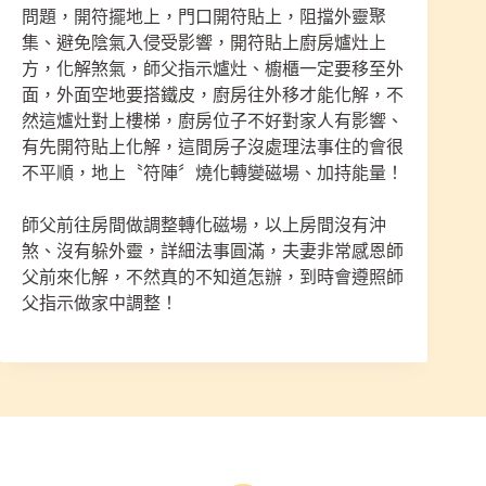
問題，開符擺地上，門口開符貼上，阻擋外靈聚
集、避免陰氣入侵受影響，開符貼上廚房爐灶上
方，化解煞氣，師父指示爐灶、櫥櫃一定要移至外
面，外面空地要搭鐵皮，廚房往外移才能化解，不
然這爐灶對上樓梯，廚房位子不好對家人有影響、
有先開符貼上化解，這間房子沒處理法事住的會很
不平順，地上〝符陣〞燒化轉變磁場、加持能量！
師父前往房間做調整轉化磁場，以上房間沒有沖
煞、沒有躲外靈，詳細法事圓滿，夫妻非常感恩師
父前來化解，不然真的不知道怎辦，到時會遵照師
父指示做家中調整！