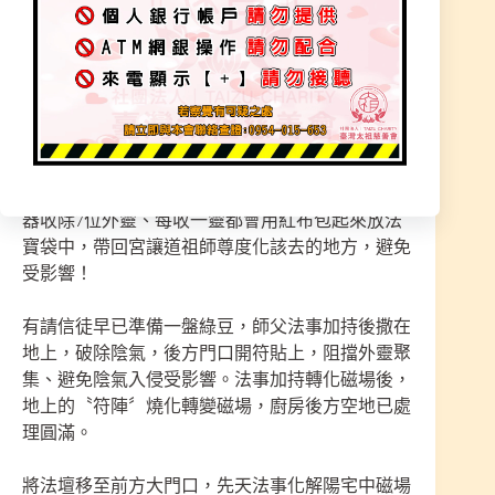
時、就檢查出肺有問題，還早產、出生後發現肺破
洞、前半年都在住院，出院後回家也不好顧，常常
晚上睡不好會灰(哭鬧)、大人也很累，才會想來找
師父化解。
師父前來勘查時，陽宅後面有空地，指示先擺法壇
在這。師兄們擺上供品、毛筆、紙、法器、墨水，
師父開始執行法事，地上開符、擺上〝符陣〞，法
器收除7位外靈、每收一靈都會用紅布包起來放法
寶袋中，帶回宮讓道祖師尊度化該去的地方，避免
受影響！
有請信徒早已準備一盤綠豆，師父法事加持後撒在
地上，破除陰氣，後方門口開符貼上，阻擋外靈聚
集、避免陰氣入侵受影響。法事加持轉化磁場後，
地上的〝符陣〞燒化轉變磁場，廚房後方空地已處
理圓滿。
將法壇移至前方大門口，先天法事化解陽宅中磁場