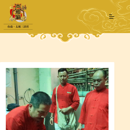
跳
至
主
要
內
容