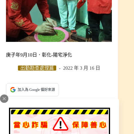
庚子年9月10日．彰化-陽宅淨化
出勤勘查處理篇
2022 年 3 月 16 日
加入為 Google 偏好來源
因小孩問題來請示師父，大女兒常常流鼻血、小兒
子出生前半年都在住醫院，媽媽身體、精神狀況也
不佳，師父指示住的房子磁場很不好，要處理才能
住的平順。女信徒也告知住進這屋子，懷有小兒子