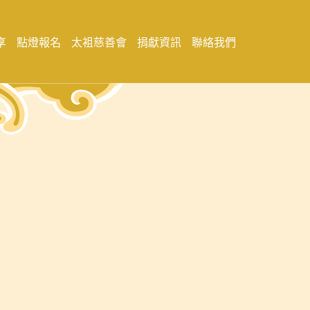
享
點燈報名
太袓慈善會
捐獻資訊
聯絡我們