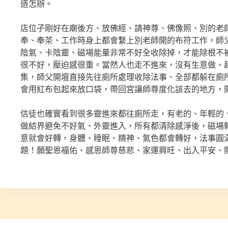
道怎辦。
店位子剛好在廟後方、放佛經、請神尊、佛像照、別的老
奉、奉茶、工作時身上都會繫上別老師開的布符工作，師
陰氣、卡陰靈、磁場能量非常不好全收除掉，才能除根不
很不好，壓迫感很重。當然人也走不進來，沒有生意做、
集，師父開壇直接先往廁所處理收除法事、全部都躲在廁所
會用紅布包起來放口袋，帶回宮讓師尊度化該去的地方，
信徒也確實看到很多靈進來都往廁所走，有老的、年輕的
做結界避免不好氣、外靈進入，所有都清除感淨後，磁場
意就會好轉，身體、睡眠、精神、氣色都會轉好，法事圓
題！願聖恩福佑、感恩師尊慈悲、家運興旺、出入平安、