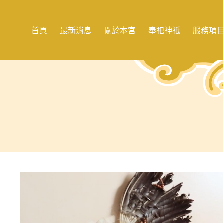
跳
至
主
首頁
最新消息
關於本宮
奉祀神祇
服務項
要
內
容