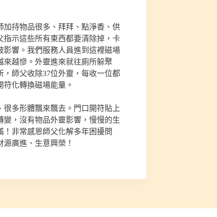
師加持物品很多、拜拜、點淨香、供
父指示這些所有東西都要清除掉，卡
被影響。我們服務人員進到這裡磁場
越來越慘。外靈進來就往廁所躲聚
，師父收除37位外靈，每收一位都
開符化轉換磁場能量。
、很多形體飄來飄去。門口開符貼上
轉變，沒有物品外靈影響，慢慢的生
滿！非常感恩師父化解多年困擾問
財源廣進、生意興榮！