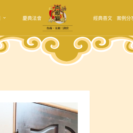
目
慶典法會
經典善文
案例分