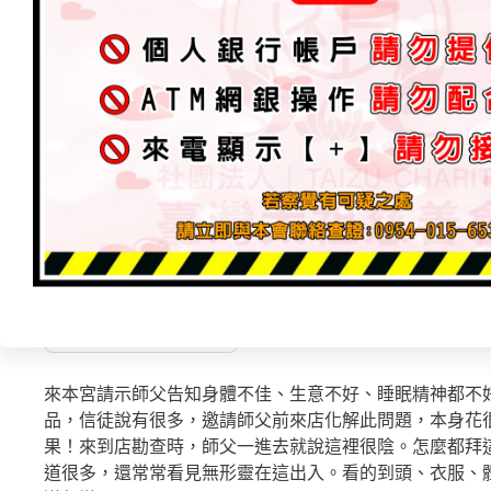
庚子年7月21日．台南-永康「工作室．陰氣重」
出勤勘查處理篇
2022 年 3 月 14 日
加入為 Google 偏好來源
來本宮請示師父告知身體不佳、生意不好、睡眠精神都不
品，信徒說有很多，邀請師父前來店化解此問題，本身花
果！來到店勘查時，師父一進去就說這裡很陰。怎麼都拜
道很多，還常常看見無形靈在這出入。看的到頭、衣服、