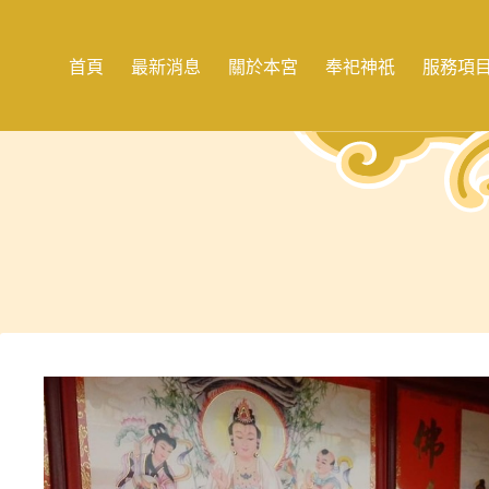
跳
至
主
首頁
最新消息
關於本宮
奉祀神祇
服務項
要
內
容