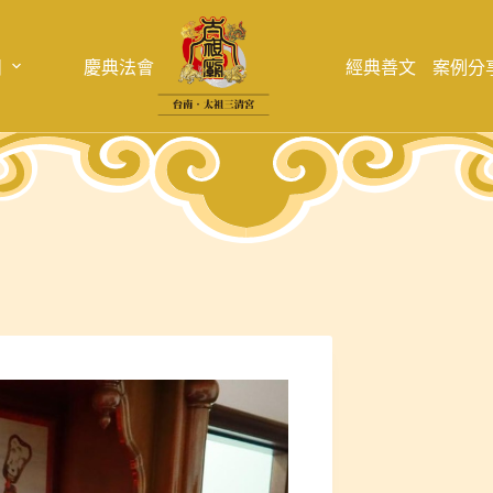
目
慶典法會
經典善文
案例分