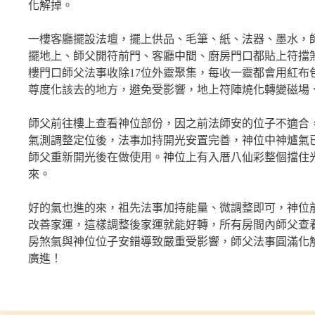
化解掉。
一樓客廳擺設法壇，擺上供品、毛筆、紙、法器、墨水，
擺地上、師父開符前門、客廳中間、廚房門口都貼上符擋
樓門口師父法事收除17位外靈聚集，每收一靈都會用紅布
尊度化該去的地方，避免受影響，地上符陣燒化轉變磁場
師父前往樓上查看神位部份，因之前法師安的位子不適合
氣測調整定位後，法事加持開光安置完善，神位中神爐氣
師父重新開光後在做使用。神位上有入厝八仙彩整個擋住
來。
好的氣也進的來，祖先法事加持能量、微調整即可，神位
改善家運，這樣調整後家運就能好轉，所有房間內師父查
房煞氣與神位位子安錯導致嚴重受影響，師父法事圓滿化
廣進！