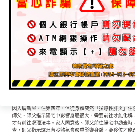
庚子年12月24日．台南-陽宅淨化￼
出勤勘查處理篇
2022 年 3 月 20 日
加入為 Google 偏好來源
因入厝新屋、住第四年，信徒身體突然「猛爆性肝炎」住
師父、師父指示陽宅中影響身體很大，需要前往才能化解
才有前往處理法事。家人同意後、師父前往陽宅中勘查時
查，師父指示爐灶有股煞氣會嚴重影響身體，要移位才能