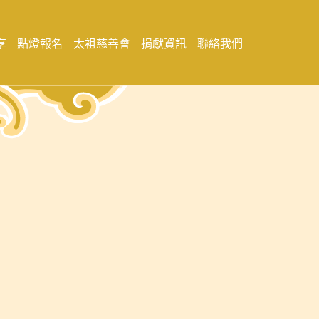
享
點燈報名
太袓慈善會
捐獻資訊
聯絡我們