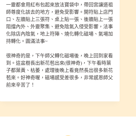
一靈都會用紅布包起來放法寶袋中，帶回宮讓道祖
師尊度化該去的地方，避免受影響。開符貼上店門
口、左牆貼上三張符、桌上貼一張、後牆貼上一張
阻擋內外、外靈聚集、避免陰氣入侵受影響，法事
化除店內陰氣，地上符陣、燒化轉化磁場、氣場加
持轉化。圓滿法事~
很神奇的是，下午師父轉化磁場後，晚上回到家看
到。這盆樹長出新花苞出來(很神奇)，下午看時葉
子都葉黃、枯萎，處理後晚上看竟然長出很多新花
苞來。好神奇喔，磁場感受差很多，非常感恩師父
前來辛苦了！