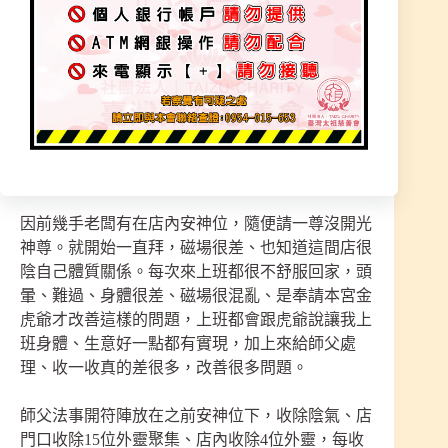
是否哪出了問題。
陽宅中師父調整虎爺方位、一樓大門口前有發現外
靈聚集。收除4位外靈，應該是店跟回來住宅的。
車庫左右旁擺放二盆花擋住氣的聚集化解受影響。
整棟房子內沒有外靈入侵現象，有拜本宮金虎爺關
係。外靈不敢入侵屋內，虎爺神靈護佑著，住宅圓
滿法事。來至檳榔攤師父指示在此擺壇執行法事。
因前幾手老闆有在店內安神位，隨便請一尊沒開光
神尊。就開始一直拜，磁場很差、也知道這間店很
陰自己體質關係。每次來上班都很不舒服回家，頭
暈、難過、身體很差、磁場很混亂、是奉請本宮金
虎爺才改善這樣的問題，上班都會跟虎爺說讓我上
班身體、生意好一點都有實現，加上來給師父處
理、收一收真的差很多，改善很多問題。
師父法事開符陣放在之前安神位下，收除陰氣、店
門口收除15位外靈聚集、店內收除4位外靈，每收