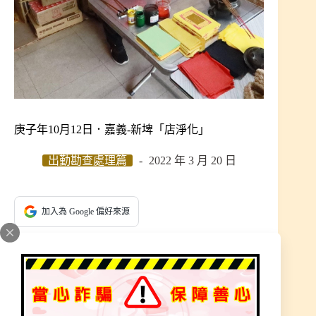
庚子年10月12日．嘉義-新埤「店淨化」
出勤勘查處理篇
2022 年 3 月 20 日
加入為 Google 偏好來源
邀請師父前往陽宅勘查、店加持與淨化。前來陽宅
中勘查時，頂讓檳榔攤後，住宅前一排植物盆栽。
開始葉黃、枯萎，都有正常施肥、澆花，真的很奇
怪。生意也一直下滑，才想邀請師父前來化解、看