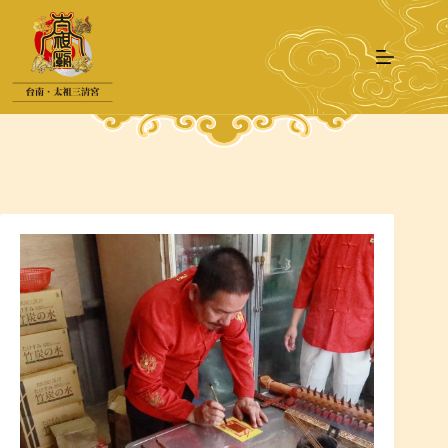
跳
至
主
要
內
容