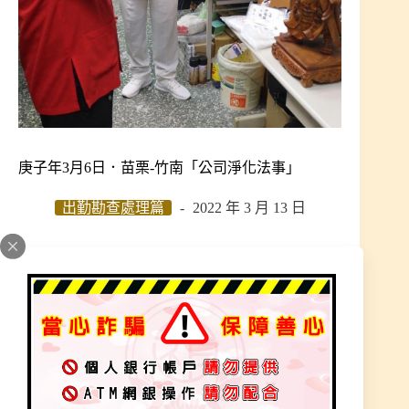
庚子年3月6日．苗栗-竹南「公司淨化法事」
出勤勘查處理篇
2022 年 3 月 13 日
加入為 Google 偏好來源
員工介紹老闆來本宮請示師父，蔡老闆因身體健康
出狀況，肝硬化第二期、身體狀況不佳、前陣子住
院，員工連續出車禍、小中風、公司接單運作也不
順利。師父查明原因，指示公司地脈很好、外靈常