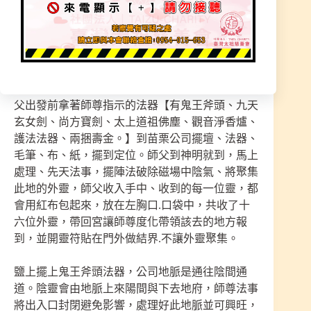
聚集公司想侵占此地，如果沒有處理會越來越嚴
重，目前已導致身體狀況出問題，員工也常常看到
無形的影子，員工也常出狀況，才邀請師父前往化
解公司問題。
師父指示需準備一大盤鹽、糖果餅乾即可！當天師
父出發前拿著師尊指示的法器【有鬼王斧頭、九天
玄女劍、尚方寶劍、太上道祖佛塵、觀音淨香爐、
護法法器、兩捆壽金。】到苗栗公司擺壇、法器、
毛筆、布、紙，擺到定位。師父到神明就到，馬上
處理、先天法事，擺陣法破除磁場中陰氣、將聚集
此地的外靈，師父收入手中、收到的每一位靈，都
會用紅布包起來，放在左胸口.口袋中，共收了十
六位外靈，帶回宮讓師尊度化帶領該去的地方報
到，並開靈符貼在門外做結界.不讓外靈聚集。
鹽上擺上鬼王斧頭法器，公司地脈是通往陰間通
道。陰靈會由地脈上來陽間與下去地府，師尊法事
將出入口封閉避免影響，處理好此地脈並可興旺，