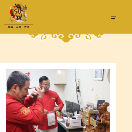
跳
至
主
要
內
容