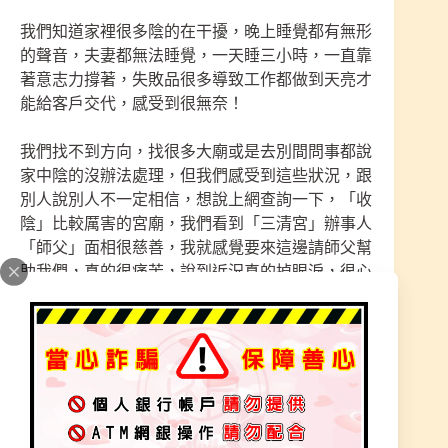
我們知道家裡很多陰的在干擾，晚上睡覺都有無形
的聲音，夫妻都無法睡覺，一天睡三小時，一直靠
著意志力撐著，失敗品很多導致工作都做到天亮才
能給客戶交代，感受到很無奈！
我們找不到方向，找很多大廟或是去別間問事都說
家中陰的沒辦法處理，但我們感受到這些狀況，跟
別人說別人不一定相信，想說上網查詢一下，「收
陰」比較厲害的宮廟，我們看到「三清宮」辦事人
「師父」面相很慈善，我就感覺要來這邊請師父幫
助我們，真的很痛苦，說到近況真的掉眼淚，很心
酸、無助！
第一次：來宮請示，師父指示家中有聚陰現象，需
要前往陽宅收除才能解決根源問題，身上的陰氣收
除就會比較好，要在多來幾次處理身體狀況，夫妻
兩被干擾到精神很差，臉色很不好，快崩潰！