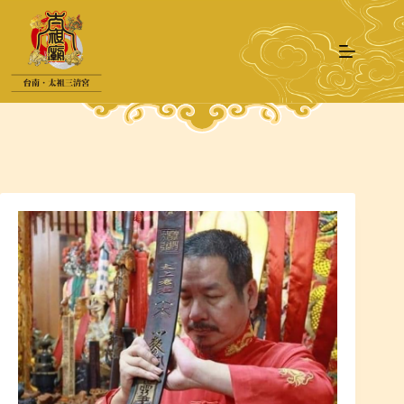
跳
至
主
要
內
容