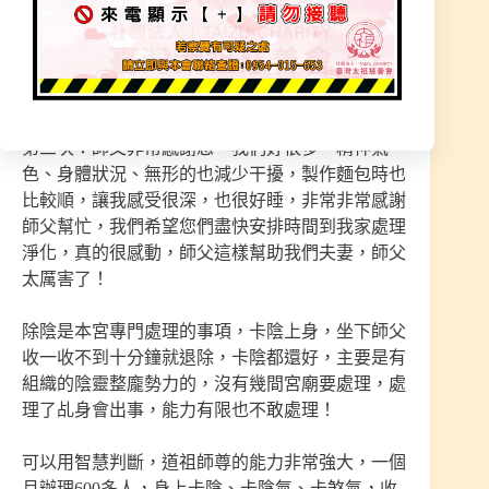
第二次：師父感謝您幫助，我們有比較好睡，師父
指示身上陰氣有收除掉，目前剩家中陰的聚集要去
處理才能化解，開符醫治元神、精神、身體狀態，
收一收身上陰氣，慢慢的就能恢復！
第三次：師父非常感謝您，我們好很多，精神氣
色、身體狀況、無形的也減少干擾，製作麵包時也
比較順，讓我感受很深，也很好睡，非常非常感謝
師父幫忙，我們希望您們盡快安排時間到我家處理
淨化，真的很感動，師父這樣幫助我們夫妻，師父
太厲害了！
除陰是本宮專門處理的事項，卡陰上身，坐下師父
收一收不到十分鐘就退除，卡陰都還好，主要是有
組織的陰靈整龐勢力的，沒有幾間宮廟要處理，處
理了乩身會出事，能力有限也不敢處理！
可以用智慧判斷，道祖師尊的能力非常強大，一個
月辦理600多人，身上卡陰、卡陰氣、卡煞氣，收