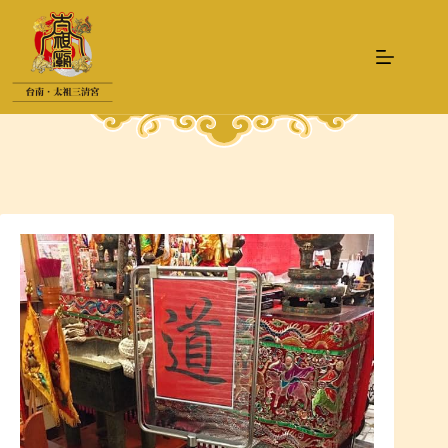
跳
至
主
要
內
容