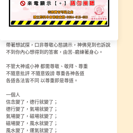
【聖尊．尊道】
請示聖尊時．尊敬心態非常重要
帶著求神尊敬心態請示，來解除心中之苦、人生方
向，更有福氣由神佛來指引並解除心中之苦，必有
靈氣護佑，奇妙能量來安排著未來。
帶著想試探，口非尊敬心態請示，神佛見到也訴說
不到你內心想得到的答案，由苦–磨練著身心。
不管大神或小神 都需尊敬、敬拜、尊重
不隨意批評 不隨意毀謗 尊重各神各道
各道各法皆不同 以尊重即是尊道。
一個人
信念變了，德行就變了；
德行變了，氣場就變了；
氣場變了，磁場就變了；
磁場變了，風水就變了；
風水變了，運氣就變了；