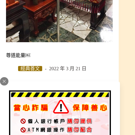
尊道能量￼
經典善文
2022 年 3 月 21 日
加入為 Google 偏好來源
所謂的宗教是要有「宗」旨「教」化
所謂的修行是由內調伏己心、由外感化他人
所談修行要先問自己，是不是常被情緒左右
把心靜下來~自然可以接收道天地自然的能量