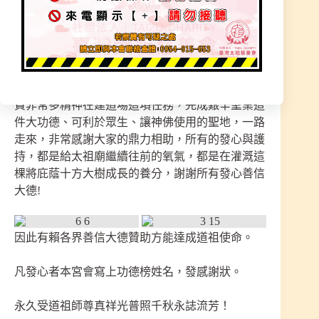
最高神袛-『元始天王』聖地，意義非凡，工程建
設艱辛籌備，期盼十方信眾伸出援手，您的發心必
定可流傳永世，功德無量，感恩!
努力建造『桃園道院』，為了信徒到來可感受這邊
道場很莊嚴，可感受〔太祖廟〕非常棒的磁場，花
費非常多精神在建道場這項任務，完成艱辛聖業這
件大功德、可利於眾生、讓神佛使用的聖地，一路
走來，非常感謝大家的鼎力相助，所有的發心與護
持，都是給太祖廟繼續往前的氧氣，都是在灌溉這
棵將庇蔭十方大樹成長的養分，謝謝所有發心善信
大德!
因此有賴各界善信大德贊助方能達成道祖使命。
凡發心者本宮會寫上功德榜姓名，發感謝狀。
永久受道祖師尊真祥光普照千秋永誌流芳！