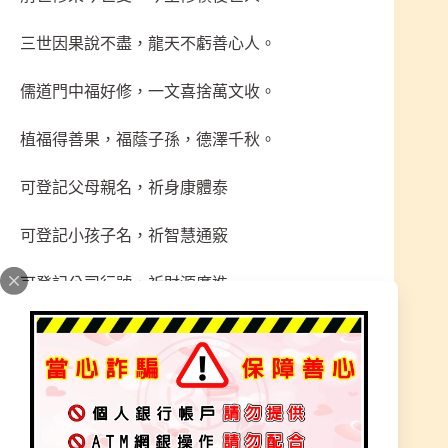
三世因果說不盡，龍天不虧善心人。
儒道門中福好修，一文喜捨萬文收。
植福得善果，福蔭子孫，德澤千秋。
可登記父母親名，祈身康體泰
可登記小孩子名，祈智慧通竅
可登記公司行號，祈財源廣進
可登記往生者名，祈冥福極樂
行功立德，助道興道。廣植福田，永傳於世永受道
祖恩光庇護~