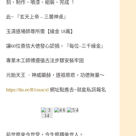
刻、制作、噴漆、組裝、完成 ！
此~
『玄天上帝 – 三層神桌』
玉清道場師尊所需【緣金 18萬】
讓60位善信大德發心認捐，『每位–三千緣金』
專業木工師傅遵循古法步驟安裝牢固
元始天王 ．神威顯赫，道祖慈悲，功德無量～
https://lin.ee/B1sxucxl
網址點進去~就能私訊報名
前世修來今世受，今生修積後世人。