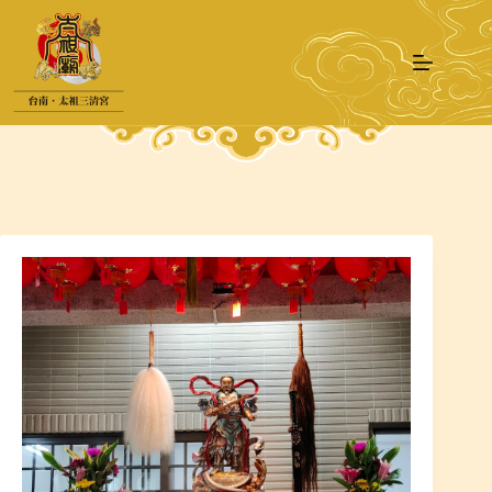
跳
至
主
要
內
容