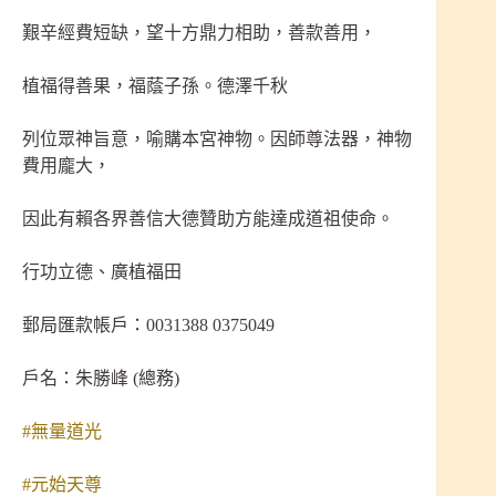
艱辛經費短缺，望十方鼎力相助，善款善用，
植福得善果，福蔭子孫。德澤千秋
列位眾神旨意，喻購本宮神物。因師尊法器，神物
費用龐大，
因此有賴各界善信大德贊助方能達成道祖使命。
行功立德、廣植福田
郵局匯款帳戶：0031388 0375049
戶名：朱勝峰 (總務)
#無量道光
#元始天尊