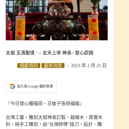
太祖 玉清聖境．– 玄天上帝 神桌– 發心認捐
捐獻資訊
最新消息
2023 年 2 月 21 日
加入為 Google 偏好來源
『今日發心種福田、日後子孫得福報』
台灣工藝，雕刻太祖神桌訂製，越檜木，厚實木
料，純手工雕刻，由”台灣師傅”操刀，設計、雕