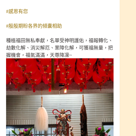
#感恩有您
#殷殷期盼各界的傾囊相助
種植福田無私奉獻，名單受神明護佑，福報轉化、
劫數化解、消災解厄、業障化解，可獲福無量，把
握機會，福氣滿滿，天尊降凜~