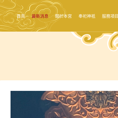
跳
至
主
首頁
最新消息
關於本宮
奉祀神祇
服務項
要
內
容