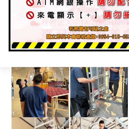
安裝偵煙器．園藝維護．道場清潔．油漆