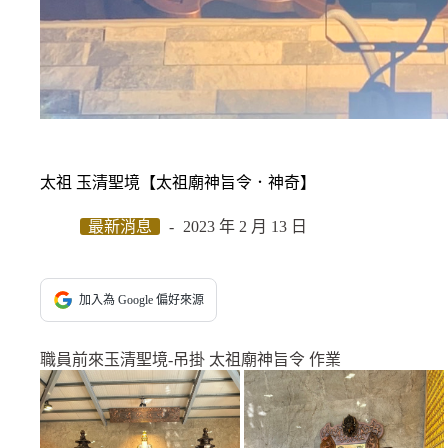
太祖 玉清聖境【太祖廟神旨令．神奇】
最新消息
2023 年 2 月 13 日
加入為 Google 偏好來源
職員前來玉清聖境-吊掛 太祖廟神旨令 作業