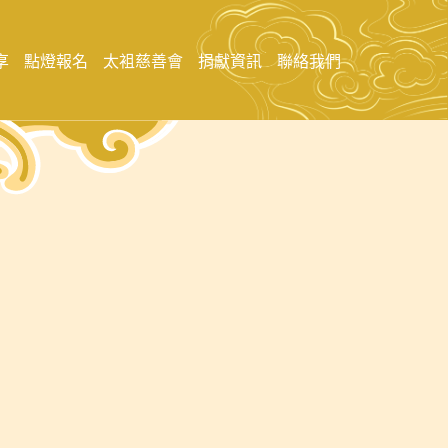
享
點燈報名
太袓慈善會
捐獻資訊
聯絡我們