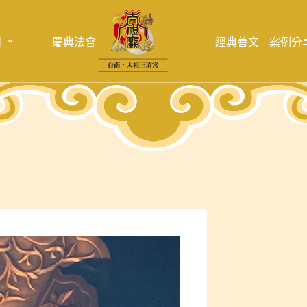
目
慶典法會
經典善文
案例分