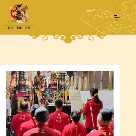
跳
至
主
要
內
容