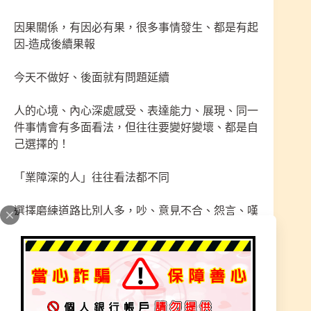
因果關係，有因必有果，很多事情發生、都是有起
因-造成後續果報
今天不做好、後面就有問題延續
人的心境、內心深處感受、表達能力、展現、同一
件事情會有多面看法，但往往要變好變壞、都是自
己選擇的！
「業障深的人」往往看法都不同
選擇磨練道路比別人多，吵、意見不合、怨言、嘆
氣、苦、煩惱、不合邏輯、思維能力不足、貪性、
錢來錢去、感情不順遂、貪求、習性不佳、運勢提
升不了、折磨、無法面對一切、事事困難、都是別
人錯、不和諧！
「有福報的人」往往簡單明瞭