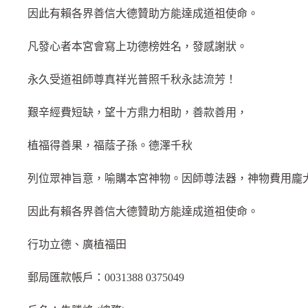
因此有賴各界善信大德贊助方能達成道祖使命。
凡發心者本宮會寫上功德榜姓名，發感謝狀。
永久受道祖師尊真祥光普照千秋永誌流芳！
艱辛經費短缺，望十方鼎力相助，善款善用，
植福得善果，福蔭子孫。德澤千秋
列位眾神旨意，喻購本宮神物。因師尊法器，神物費用龐
因此有賴各界善信大德贊助方能達成道祖使命。
行功立德、廣植福田
郵局匯款帳戶：0031388 0375049