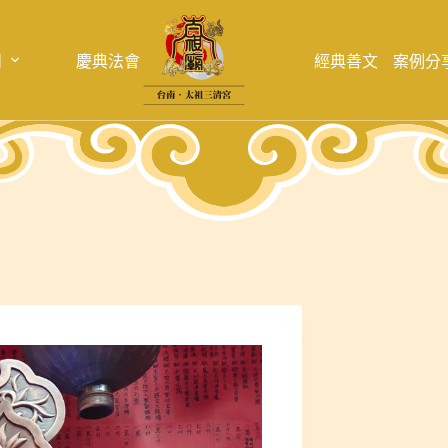
目
慶典法會
經典善文
案例分