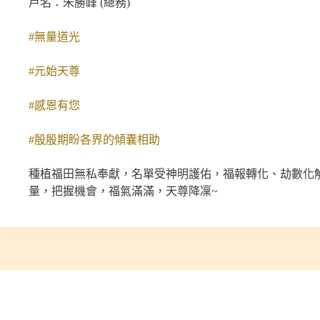
戶名：朱勝峰 (總務)
#無量道光
#元始天尊
#感恩有您
#殷殷期盼各界的傾囊相助
種植福田無私奉獻，名單受神明護佑，福報轉化、劫數化
量，把握機會，福氣滿滿，天尊降凜~