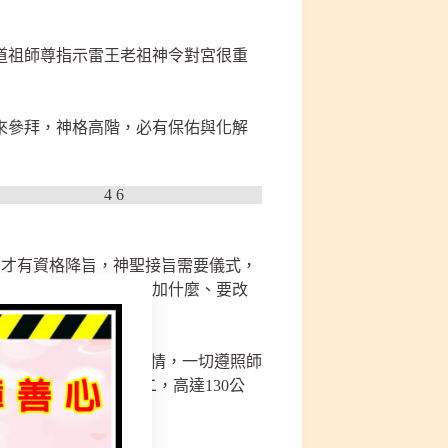
道祖師尊指示雷王老祖神令對宮很重
來參拜，神格高階，必有保佑與化解
，才有資格降旨，神聖接旨需要儀式，
旨令、要什麼樣式、要加什麼、要改
】這我們都想不到的事情，一切遵照師
，莊嚴呈現，獨一無二，高達130公