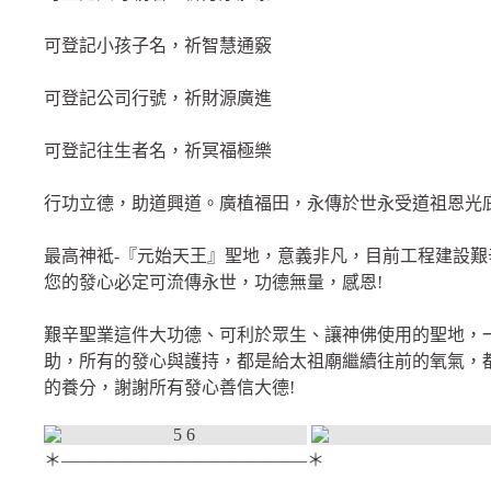
可登記小孩子名，祈智慧通竅
可登記公司行號，祈財源廣進
可登記往生者名，祈冥福極樂
行功立德，助道興道。廣植福田，永傳於世永受道祖恩光
最高神袛-『元始天王』聖地，意義非凡，目前工程建設
您的發心必定可流傳永世，功德無量，感恩!
艱辛聖業這件大功德、可利於眾生、讓神佛使用的聖地，
助，所有的發心與護持，都是給太祖廟繼續往前的氧氣，
的養分，謝謝所有發心善信大德!
＊——————————————＊