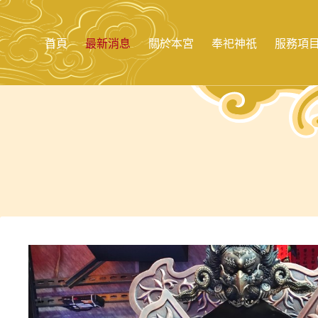
跳
至
主
首頁
最新消息
關於本宮
奉祀神祇
服務項
要
內
容