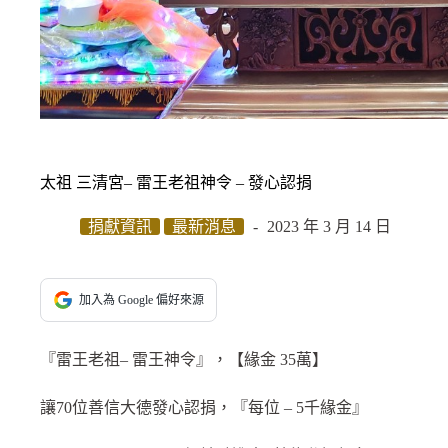
太祖 三清宮– 雷王老祖神令 – 發心認捐
捐獻資訊
最新消息
2023 年 3 月 14 日
加入為 Google 偏好來源
『雷王老祖– 雷王神令』，【緣金 35萬】
讓70位善信大德發心認捐，『每位 – 5千緣金』