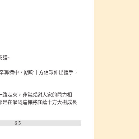
庇護~
艱辛籌備中，期盼十方信眾伸出援手，
一路走來，非常感謝大家的鼎力相
都是在灌溉這棵將庇蔭十方大樹成長