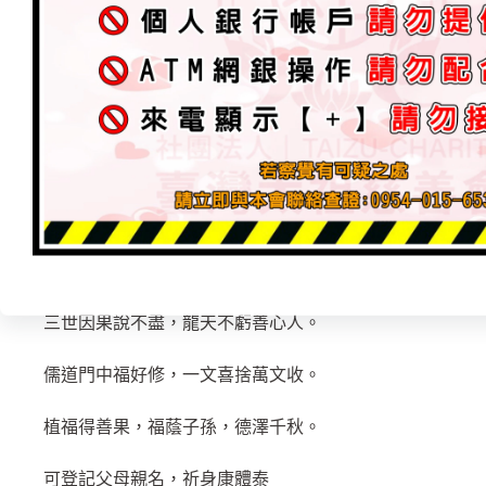
此~ 『雷王老祖– 雷王神令』，道場師尊所需
全手工鍛造銅雕，安金上漆【緣金 35萬】
讓70位善信大德發心認捐，『每位 – 五千緣金』
太祖廟-降旨，非常重視，神聖的任務
『今日發心種福田、日後子孫得福報』功德無量。
前世修來今世受，今生修積後世人。
三世因果說不盡，龍天不虧善心人。
儒道門中福好修，一文喜捨萬文收。
植福得善果，福蔭子孫，德澤千秋。
可登記父母親名，祈身康體泰