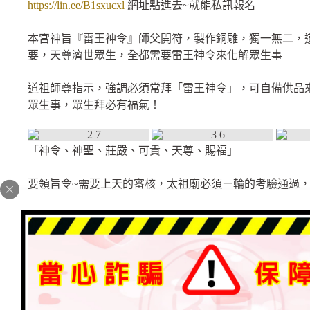
https://lin.ee/B1sxucxl
網址點進去~就能私訊報名
本宮神旨『雷王神令』師父開符，製作銅雕，獨一無二，
要，天尊濟世眾生，全都需要雷王神令來化解眾生事
道祖師尊指示，強調必須常拜「雷王神令」，可自備供品
眾生事，眾生拜必有福氣！
「神令、神聖、莊嚴、可貴、天尊、賜福」
要領旨令~需要上天的審核，太祖廟必須ㄧ輪的考驗通過
師父依照『道祖師尊』所指示樣式製作，神明指示要多大
什麼、要怎樣呈現方式都由師尊指示所打造出來。
特別神奇的是~道祖師尊在令牌加上【大鵬金翅鳥-護法神
尊指示，手工銅雕、鍛造打造、安金上漆-工藝，非常厚重
分。