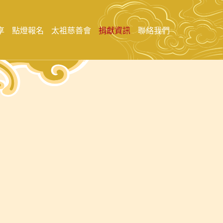
享
點燈報名
太袓慈善會
捐獻資訊
聯絡我們