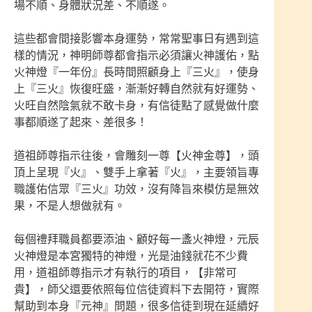
場不順、身體狀況差、不順遂。
這些都會間接影響本身運勢，常常聖事日有遇到這
樣的情況，神明師尊都會指示必須讓火神護佑，點
火神燈『一年份』長時間照顧身上『三火』，使身
上『三火』恢復旺盛，漸漸好轉自然就有好運勢、
火旺自然陰氣就不敢卡身，有信徒點了感覺做什麼
事都順遂了起來、差很多！
道祖師尊指示往後，會雕刻一尊【火神金尊】，頭
頂上呈現『火』、雙手上拿著『火』，主要領旨專
職護佑信眾『三火』功效，沒有降旨來模仿是無效
果，不是人想做就有。
每個禮拜職員都要添油、顧好每一盞火神燈，元辰
火神燈是本宮獨特的神燈，光是油錢就花不少費
用，道祖師尊指示才有執行的項目，【非常可
貴】，師父還要依照每位信徒資料下去開符，實際
幫助到本身『元神』問題，很多信徒到現在延續好