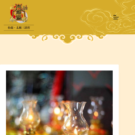
跳
至
主
要
內
容