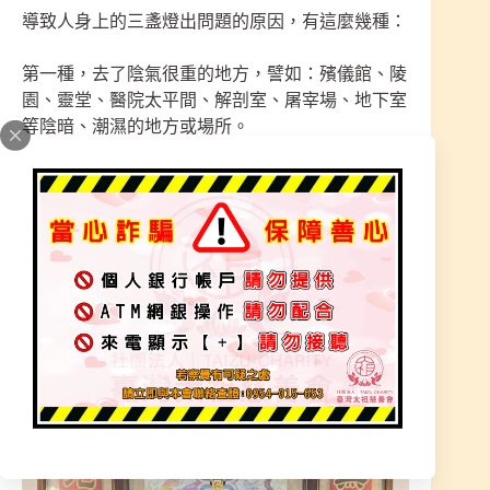
導致人身上的三盞燈出問題的原因，有這麼幾種：
第一種，去了陰氣很重的地方，譬如：殯儀館、陵
園、靈堂、醫院太平間、解剖室、屠宰場、地下室
等陰暗、潮濕的地方或場所。
第二種，接觸或遇到了特殊人，譬如：產婦（包括
流產者）、卡陰嚴重、戴孝之人、重病之人等身上
不潔或有陰氣重的人。
第三種，遭遇了特殊事情，譬如：目睹或經歷車
禍，兇殺，受到大的驚嚇等。
第四種，自身處於身弱狀態、敏感體質，譬如：生
病、大病初癒、過度勞累、精神異常、精神無法集
中、精神狀態極差時。