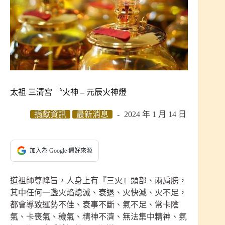
太祖 三清宮 〝火神 – 元辰火神燈
捐獻資訊
最新消息
2024 年 1 月 14 日
加入為 Google 偏好來源
道祖師尊降旨，人身上有『三火』頭部、兩肩膀，
其中任何一盞火焰熄滅、衰退、火快滅、火不足，
都會導致運勢不佳、衰事不斷、氣不足、常卡陰
氣、卡喪氣、穢氣、精神不濟、無法集中精神、氣