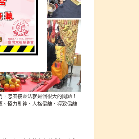
門，怎麼接靈法就是個很大的問題！
譚、怪力亂神、人格偏離、導致偏離
》