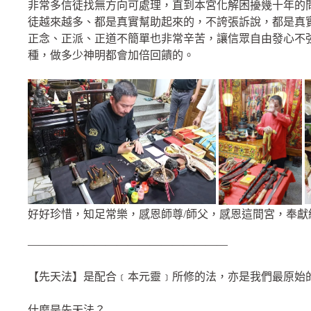
非常多信徒找無方向可處理，直到本宮化解困擾幾十年的
徒越來越多、都是真實幫助起來的，不誇張訴說，都是真
正念、正派、正道不簡單也非常辛苦，讓信眾自由發心不
種，做多少神明都會加倍回饋的。
好好珍惜，知足常樂，感恩師尊/師父，感恩這間宮，奉獻
——————————————————
【先天法】是配合﹝本元靈﹞所修的法，亦是我們最原始
什麼是先天法？