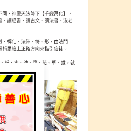
不同，神靈天法降下【千變萬化】，
書、讀經書、讀古文、讀法書、沒老
剋、轉化、法陣、符、形，由法門
邏輯思維上正確方向來指引信徒。
布、紙、水、油、鹽、花、草、鐵，就