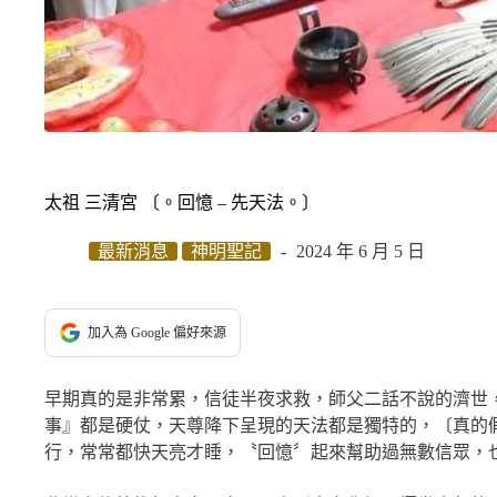
太祖 三清宮 〔。回憶 – 先天法。〕
最新消息
神明聖記
2024 年 6 月 5 日
加入為 Google 偏好來源
早期真的是非常累，信徒半夜求救，師父二話不說的濟世
事』都是硬仗，天尊降下呈現的天法都是獨特的，〔真的
行，常常都快天亮才睡，〝回憶〞起來幫助過無數信眾，