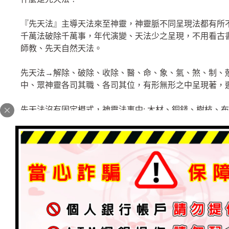
『先天法』主導天法來至神靈，神靈脈不同呈現法都有所
千萬法破除千萬事，年代演變、天法少之呈現，不用看古
師教、先天自然天法。
先天法→解除、破除、收除、醫、命、象、氣、煞、制、
中、眾神靈各司其職、各司其位，有形無形之中呈現著，
先天法沒有固定模式，神靈法事中: 木材、銅錢、樹枝、
地取材隨便都能呈現天法。