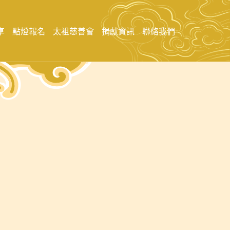
享
點燈報名
太袓慈善會
捐獻資訊
聯絡我們