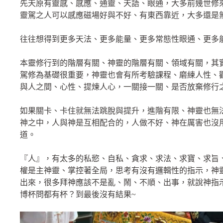
先天原有靈感、感應、通靈、天語、眼通，大多前幾世修
靈駕之人可以感應磁場好與不好、有東西靠近，大多還是
往往想得到更多天法、更多能量、更多常態性眼通、更多
本靈修行到的階層有關、神靈的階層有關、領域有關，其
駕修為基礎很重要，神靈也會有所考驗課程、磨練人性、
與人之間、心性、提煉人心，一關接一關、是否放棄修行
如果關卡、卡住就無法跳脫與提升，進階有限、神靈也無
神之中，人與神是互相配合的，人做不好、神在厲害也沒
道。
『人』，有太多的私慾、自私、貪求、求法、求寶、求旨
權是主神靈、掌控著全局，思考有沒有邏輯性的指示，神
出來，很多拜神應該不是亂、鬧、不順、出事，就說神指
博杯問都有杯？到最後沒有結果~