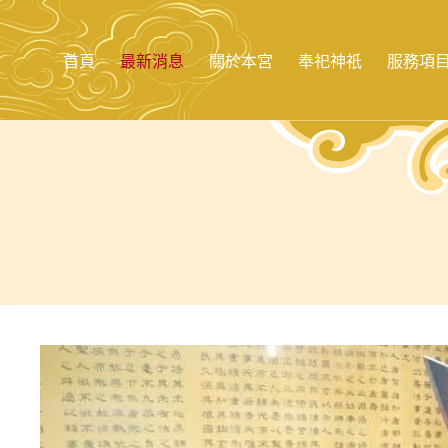
跳
至
主
首頁
最新消息
關於本宮
奉祀神祇
服務項
要
內
容