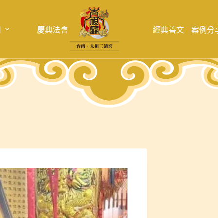
目
慶典法會
經典善文
案例分