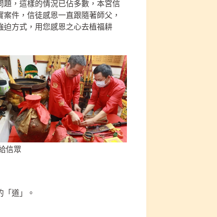
問題，這樣的情況已佔多數，本宮信
實案件，信徒感恩一直跟隨著師父，
強迫方式，用您感恩之心去植福耕
給信眾
的「道」。