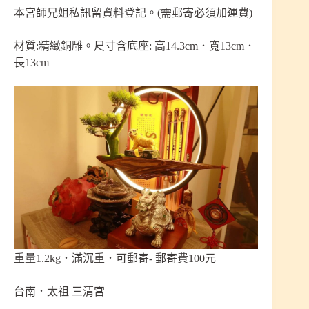
本宮師兄姐私訊留資料登記。(需郵寄必須加運費)
材質:精緻銅雕。尺寸含底座: 高14.3cm．寬13cm．
長13cm
重量1.2kg．滿沉重．可郵寄- 郵寄費100元
台南．太祖 三清宮