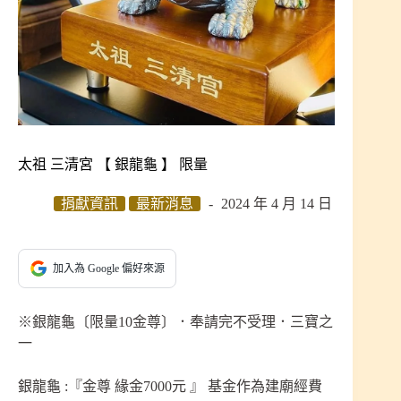
太祖 三清宮 【 銀龍龜 】 限量
捐獻資訊
最新消息
2024 年 4 月 14 日
加入為 Google 偏好來源
※銀龍龜〔限量10金尊〕．奉請完不受理．三寶之
一
銀龍龜 :『金尊 緣金7000元 』 基金作為建廟經費