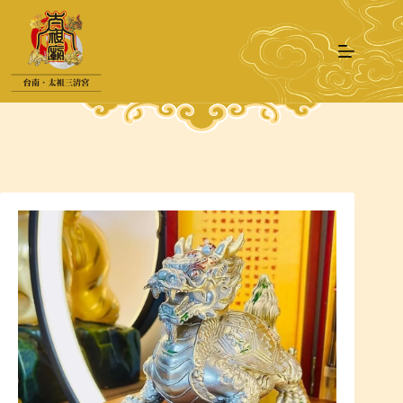
跳
至
主
要
內
容