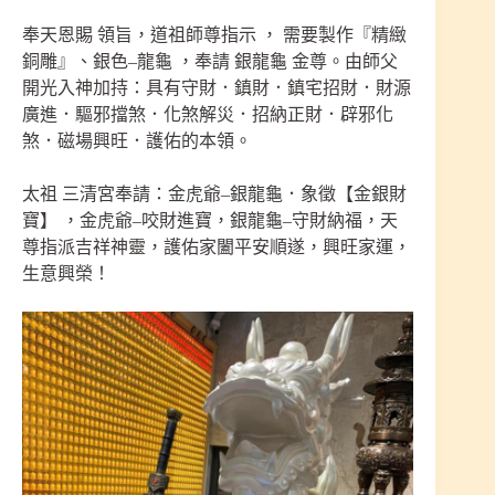
奉天恩賜 領旨，道祖師尊指示 ， 需要製作『精緻
銅雕』、銀色–龍龜 ，奉請 銀龍龜 金尊。由師父
開光入神加持：具有守財．鎮財．鎮宅招財．財源
廣進．驅邪擋煞．化煞解災．招納正財．辟邪化
煞．磁場興旺．護佑的本領。
太祖
三清宮奉請：金虎爺–銀龍龜．象徵【金銀財
寶】 ，金虎爺–咬財進寶，銀龍龜–守財納福，天
尊指派吉祥神靈，護佑家闔平安順遂，興旺家運，
生意興榮！