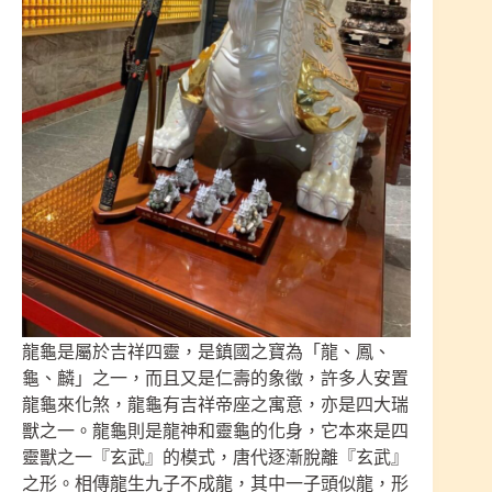
龍龜是屬於吉祥四靈，是鎮國之寶為「龍、鳳、
龜、麟」之一，而且又是仁壽的象徵，許多人安置
龍龜來化煞，龍龜有吉祥帝座之寓意，亦是四大瑞
獸之一。龍龜則是龍神和靈龜的化身，它本來是四
靈獸之一『玄武』的模式，唐代逐漸脫離『玄武』
之形。相傳龍生九子不成龍，其中一子頭似龍，形