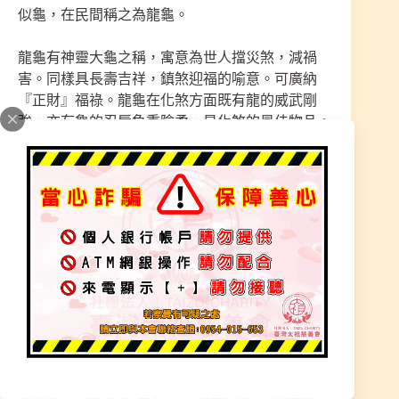
似龜，在民間稱之為龍龜。
龍龜有神靈大龜之稱，寓意為世人擋災煞，減禍
害。同樣具長壽吉祥，鎮煞迎福的喻意。可廣納
『正財』福祿。龍龜在化煞方面既有龍的威武剛
強，亦有龜的忍辱負重陰柔，是化煞的最佳物品。
家中有官非、是非、資不抵債，財運衰弱等問題，
宜供奉龍龜，化解凶氣，亦可當作鎮宅興家之用。
龜會吸收天地山川的靈氣，所以特別長壽。因此，
在老人家的睡房裏擺放龜形的裝飾品來象徵健康長
壽，甚為適宜，但要注意，龜的頭部必須向著窗
外。如用龍龜招財，將龍龜正對大門及窗戶吸納財
氣入宅。
龍龜為龍生九子中的贔屭【音同必細】：一名霸
下，形似龜好負重，金石碑下龜跌是也,有忍辱負
重的精神。龍龜「榮歸」常言道男兒立志四方,追